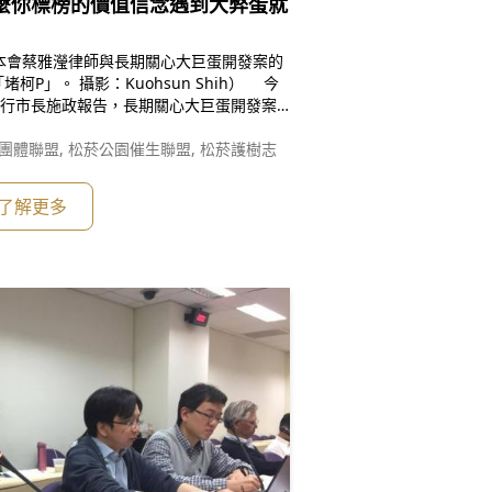
麼你標榜的價值信念遇到大弊蛋就
sun Shih） 今
點進行市長施政報告，長期關心大巨蛋開發案
口「堵柯P」，抗議柯市府包庇護航遠雄變相
徑，並痛批：【正直誠信】是柯市
團體聯盟, 松菸公園催生聯盟, 松菸護樹志
了解更多