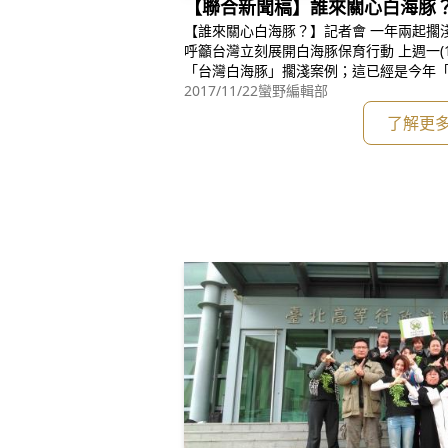
【聯合新聞稿】誰來關心白海豚
【誰來關心白海豚？】記者會 一年兩起擱淺，台灣白海豚滅絕倒數 國際學者
呼籲台灣立刻展開白海豚保育行動 上週一(11/13)於台中海岸發生瀕危物種
「台灣白海豚」擱淺案例；這已經是今年「第
特有亞種─「台灣白海豚」族群數量樂觀估
2017/11/22
蠻野編輯部
的「非自然死亡率」，7年才能有一隻；但台灣
了解更
兩隻，均一年就有一隻