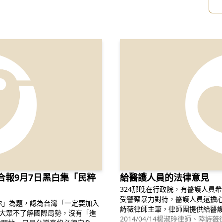
合報9月7日黑白集「民粹
給醫護人員的法律意見
324那晚在行政院，有醫護人員
受警察暴力對待，醫護人員還擔
你」為題，認為台灣「一定要加入
詩薇律師主筆，律師團提供給醫
此大眾不了解國際局勢，沒有「進
永遠，都不要用到。 場內醫事人員提出三個問題，第一、醫事人員在學運
2014/04/14
楊淑玲律師、陸詩薇