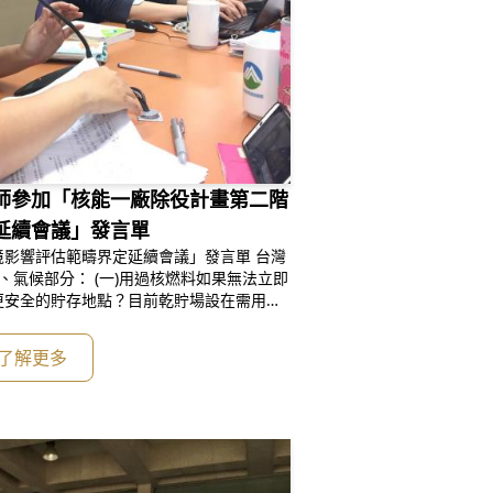
師參加「核能一廠除役計畫第二階
延續會議」發言單
影響評估範疇界定延續會議」發言單 台灣
更安全的貯存地點？目前乾貯場設在需用擋
勢溪旁，若遇極端氣候有受災風險，應重新
了解更多