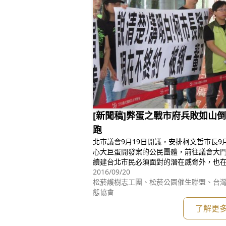
[新聞稿]弊蛋之戰市府兵敗如山
跑
北市議會9月19日開議，安排柯文哲市長9
心大巨蛋開發案的公民團體，前往議會大門
續建台北市民必須面對的潛在威脅外，也在
抗議柯市府自斷手腳讓遠雄繼續綁架台北
2016/09/20
函，要求柯文哲市長針對大巨蛋案荒腔走
松菸護樹志工團、松菸公園催生聯盟、台
白。公民團體高舉標語喊著口號「說清楚!
態協會
了解更