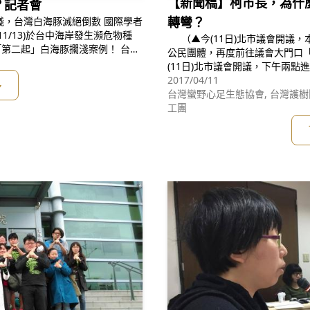
【新聞稿】柯市長，為什
？記者會
轉彎？
（▲今(11日)北市議會開議，本會蔡雅瀅律師與長期關心大巨蛋開發案的
二起」白海豚擱淺案例！ 台灣
公民團體，再度前往議會大門口「堵柯P」。 攝影：Kuoh
計70隻左右；專家估計可以接受
(11日)北市議會開議，下午兩
在2014年發現一隻、2017年
的公民團體，再度前往議會大門
2017/04/11
多
復工、無限期展延工期的荒謬行
台灣蠻野心足生態協會, 台灣護樹
工團