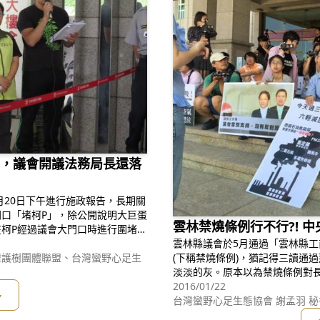
倒，議會開議法務局長還落
月20日下午進行施政報告，長期關
口「堵柯P」，除公開說明大巨蛋
雲林禁燒條例行不行?! 
柯P經過議會大門口時進行圍堵，
市的荒唐行徑，並當面遞送抗議
雲林縣議會於5月通過「雲林縣
板的處置方式，公開說清楚、講明
灣護樹團體聯盟、台灣蠻野心足生
(下稱禁燒條例)，猶記得三讀通
講明白!柯市長踹共！
淡淡的灰。原本以為禁燒條例對
新的希望，可惜的是行政院環保署
2016/01/22
多
止』管制規範，剝奪本條直接賦
台灣蠻野心足生態協會 謝孟羽 秘
染防制法』第28條規定」，以及