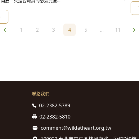
對開放。只是台灣真的必須完全接
也被警察攻擊，應如何保留法律
對我們的生活有什麼影響？而討論
協助傷者，卻被鎮暴警察制
進步的公民觀點」？難道就是「民
多
1
2
3
4
5
...
11
聯絡我們
02-2382-5789
02-2382-5810
comment@wildatheart.org.tw