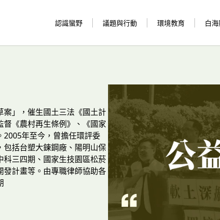
認識蠻野
議題與行動
環境教育
白海
草案」，催生國土三法《國土計
監督《農村再生條例》、《國家
2005年至今，曾擔任環評委
，包括台塑大鍊鋼廠、陽明山保
中科三四期、國家生技園區松菸
開發計畫等。由專職律師協助各
期