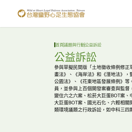
台灣蠻野心足生態協會
首頁
議題與行動
公益訴訟
公益訴訟
參與草擬民間版「土地徵收條例修正
畫法》、《海岸法》和《溼地法》，
公園法》、《花東地區發展條例》等。
員，並參與上百個開發案審查與監督
變住六之六案、松菸大巨蛋BOT案、
大巨蛋BOT案、國光石化、六輕相關
類環境議題之行政訴訟，如中科三四