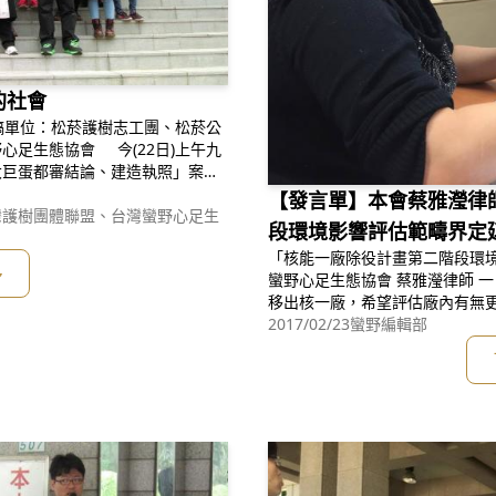
的社會
今(22日)上午九
大巨蛋都審結論、建造執照」案的
民團體，於開庭前集結在法院大門
【發言單】本會蔡雅瀅律
語，高喊口
灣護樹團體聯盟、台灣蠻野心足生
段環境影響評估範疇界定
「核能一廠除役計畫第二階段環境
多
蠻野心足生態協會 蔡雅瀅律師 一、氣候部分： (一)用過核燃料如果無法立即
移出核一廠，希望評估廠內有無
土設施保護之山坡邊與土石流潛
2017/02/23
蠻野編輯部
選址。 (二)用過核廢料露天貯存，易受風吹日曬雨淋影響，應改為室內貯
存。 (三)〈歐盟同行審