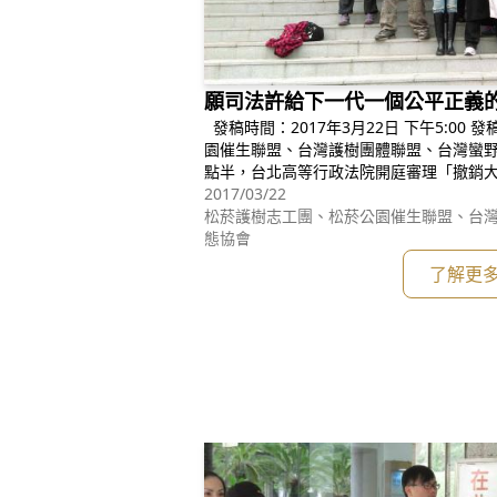
願司法許給下一代一個公平正義
發稿時間：2017年3月22日 下午5:00 發稿單位：松菸護樹志工團、松菸公
園催生聯盟、台灣護樹團體聯盟、台灣蠻野心足生態協會 
點半，台北高等行政法院開庭審理「撤銷
言詞辯論。多位在地居民、聲援民眾與公
2017/03/22
口召開記者會，舉著寬達四公尺的陳情標
松菸護樹志工團、松菸公園催生聯盟、台
態協會
了解更