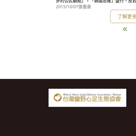
步的公民觀點」，「鎖國思維」盛行，反
受由大國主宰的國際貿易規則？這些規則
2015/10/07
張書豪
這些議題，難道不是理性的政策辯論或「
了解更
粹」？