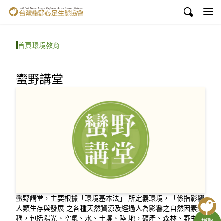
台灣蠻野心足生態協會
認識蠻野
首頁
環境教育
議題與行動
蠻野講堂
環境教育
白海豚媽祖宮
支持蠻野
English
臉書
蠻野講堂，主要根據「環境基本法」 所定義環境，「係指影響
YouTube
人類生存與發展 之各種天然資源及經過人為影響之自然因素總
稱，包括陽光、空氣、水、土壤、陸 地，礦產、森林、野生生
捐款