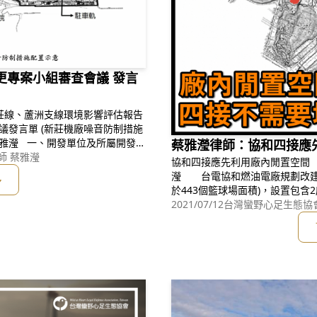
變更專案小組審查會議 發言
蔡雅瀅律師：協和四接應
師 蔡雅瀅
協和四接應先利用廠內閒置空間 文 / 台灣蠻野心足生態協會專職律師 蔡雅
瀅 台電協和燃油電廠規劃改建為燃氣電廠，並擬填海造地18.6公頃(相當
多
於443個籃球場面積)，設置包
團體及民意代表，雖未反對協和
2021/07/12
台灣蠻野心足生態協會
留下基隆外木山豐富的珊