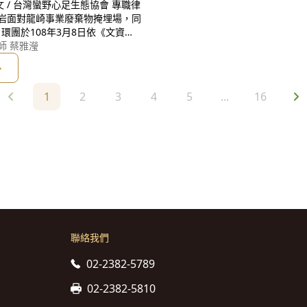
團於108年3月8日依《文資
，台南市政府歷經2年多，於今(1
師 蔡雅瀅
保留區及地質公園)[1]；而環團於1
多
1
2
3
4
5
...
16
聯絡我們
02-2382-5789
02-2382-5810