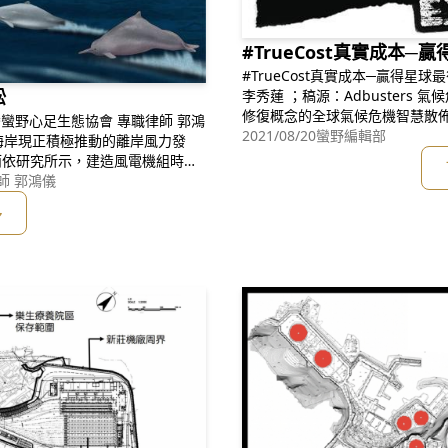
#TrueCost真實成本─
#TrueCost真實成本─贏得星球最後戰爭！ 翻譯：劉妙
訟
李秀蓮 ；稿源：Adbusters 氣候危機的解方 匯聚各式各樣綠色能源及生態
修復概念的全球氣候危機智慧散
塊希望拼圖，只要我們承諾踩著
2021/08/20
蠻野編輯部
行，一個公平、公正、永續及安全的全球
而依研究所示，建造風電機組時的
吧！同一套戲路無法解救現
其是鯨豚，巨大的噪音會造成其生
師 郭鴻儀
臺灣白海豚的重要且唯一的棲息環
多