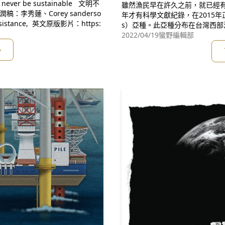
雖然漁民早在許久之前，就已經有
年才有科學文獻紀錄，在2015年正式
n 來源：Derrick Jensen, Deep Green Resistance, 英文原版影片：https:
s）亞種。此亞種分布在台灣西
豚於大型河口區域以及水深五到
2022/04/19
蠻野編輯部
處發現牠們，除了被人工挖深的
多
到牠們。台灣白海豚的分布範圍