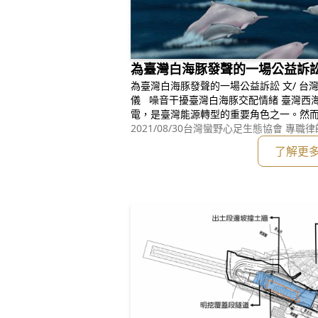
為臺灣白海豚發聲的一場公益訴
為臺灣白海豚發聲的一場公益訴訟 文/ 台灣蠻野心足生態協會 專職律師 郭鴻
儀 噪音干擾臺灣白海豚交配情緒 臺灣西海岸現正積極推動的離岸風力發
電，是臺灣能源轉型的重要角色之一。然
打樁噪音，對於海洋生態將造成衝擊，尤
2021/08/30
台灣蠻野心足生態協會 專職律
存上的威脅。臺灣西海岸，一直以來都是
了解更
境，臺灣白海豚現今僅存