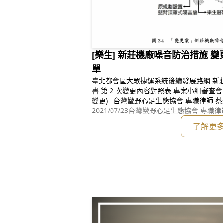
[樂生] 新莊機廠噪音防治措施 
單
臺北都會區⼤眾捷運系統後續發展路網 新莊線、蘆洲⽀線環境影響評估報告
書 第 2 次變更內容對照表 專案小組審查會議發言單 (新莊機廠噪⾳防制措施
變更) 台灣蠻野⼼⾜⽣態協會 專職律師 蔡雅瀅 ⼀、開發單位及所屬開發計
畫應在釐清： 本件由臺北市政府捷運⼯程局 以「新莊機廠噪⾳防制措施變
2021/07/23
台灣蠻野心足生態協會 專職律
更」的名義送審︔但開發基地位於衛
了解更