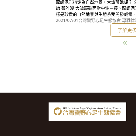
龍崎泥岩指定為自然地景，大潭藻礁呢？ 文 / 台灣蠻野心足生態協會 專職律
師 蔡雅瀅 大潭藻礁面對中油三接、龍崎泥岩面對龍崎事業廢棄物掩埋場，同
樣是珍貴的自然地景與生態系受開發威脅。環
法》提報龍崎牛埔泥岩惡地具自然地景價值
2021/07/01
台灣蠻野心足生態協會 專職律
10)年4月14日審議通過指定自然地景(自然
了解更
01年4月24日依《