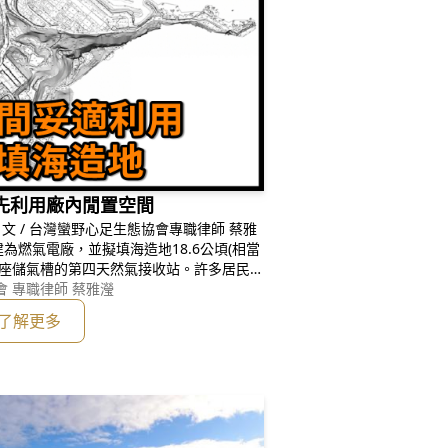
先利用廠內閒置空間
含2座儲氣槽的第四天然氣接收站。許多居民、
電廠改建，但呼籲台電「取消填海造地」，
 專職律師 蔡雅瀅
了解更多