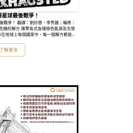
贏得星球最後戰爭！
慈、李秀蓮；編修：
佈在地球上每個國家中，每一個解方都是一
我們能想到的所有減低碳排放的舞步持續前
系統必將破繭而出。 但，實際一點
了解更多