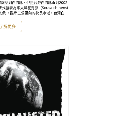
觀察到白海豚，但是台灣白海豚直到2002
發表為印太洋駝背豚（Sousa chinensi
部沿海，離岸三公里內的狹長水域。台灣白海
八米水域最容易被發現，也曾經於水深一米
航道之外，水深超過二十米的水域並不常見
了解更多
北起桃園大潭，