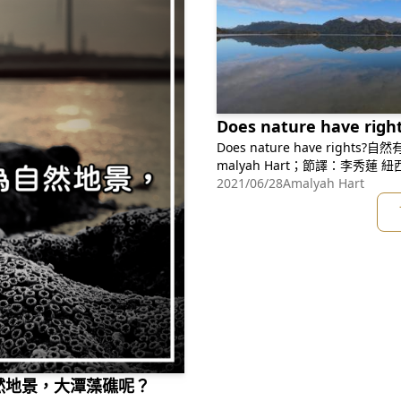
Does nature have r
Does nature have rights?自然
malya
2021/06/28
Amalyah Hart
然地景，大潭藻礁呢？