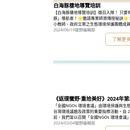
白海豚棲地導覽培訓
【白海豚棲地導覽培訓】徵召入隊！ 只要
豚」導航者！🌟邀請專業師資傳授秘訣🌟
小教師、政府立案之生態環境保護團體成
為大家介紹你所熟悉的西部沿海，或是想
2024/06/19
蠻野編輯部
加入培訓成為在地白海豚領航者！ 培訓日期: 6
了解更
場、7/6(六)雲林場、7/7(
《返璞蠻野·重拾美好》2024年第
「全國NGOs 環境會議」由環境保護與
台灣環境議題及政策的重要指標活動。自 20
前，我們皆以召開「全國NGOs 環境會
題與訴求。會議後會將該年度會議結論交
2024/03/04
蠻野編輯部
溝通平台，並進行列管追蹤，以敦促政府確