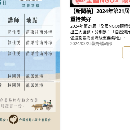
【新聞稿】2024年第21
重拾美好
2024年第21屆「全國NGOs環
出三大議題，分別是：「自然海
儘速劃設為國際級重要濕地」、
電不應破壞農業生產、偏離國土
2024/03/25
蠻野編輯部
通過海保法，維護海洋生態」，
境的訴求。今日會議參與者來自台