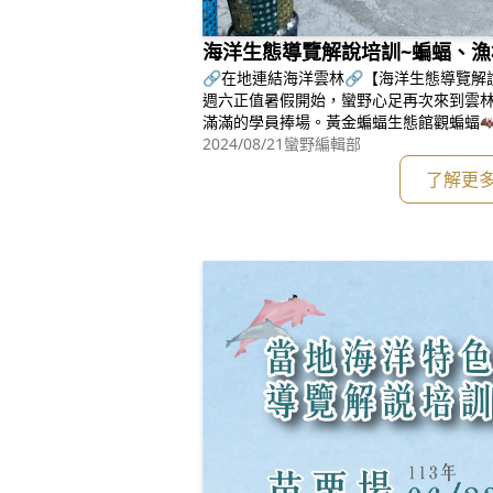
海洋生態導覽解說培訓~蝙蝠、漁
🔗在地連結海洋雲林🔗【海洋生態導覽解
週六正值暑假開始，蠻野心足再次來到雲
滿滿的學員捧場。黃金蝙蝠生態館觀蝙蝠🦇
的黃金蝙蝠生態館，落腳於當地國小並以
2024/08/21
蠻野編輯部
除了有各式各樣的蝙蝠屋外，在館內四周
了解更
蝠屋裡的高頭蝠、東亞家蝠，還有喜歡躲