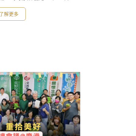
捐贈品說明參最後項)https://wildathear
了解更多