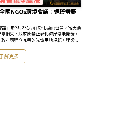
屆全國NGOs環境會議：返璞蠻野
境會議」於3月23(六)在彰化鹿港召開，當天選
岸零損失，政府應禁止彰化海岸濕地開發，
「政府應建立完善的光電用地規範，建設光
計畫」、「國會藍綠白三黨應於本會期三讀
此三大議題皆涉及到綠能發展應兼顧生態環
了解更多
灣各地近60人，26個團體