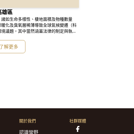
高雄區
，諸如生命多樣性、棲地面積及物種數量
球暖化及臭氧層稀薄導致全球氣候變遷（科
環境議題，其中當然涵蓋法律的制定與執行-
次敏督利颱風水患為例，未來國土的規劃、國
，預料將進入一個嶄新的法律機制。 為提
了解更多
心，由中華民國律師公會全國聯合
關於我們
社群媒體
認識蠻野