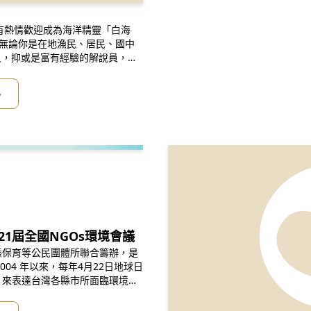
有熱情歡迎成為海洋精靈「白海
 無論你是在地漁民、居民、國中
員，抑或是富有經驗的解說員，想
跟大家分享你的海洋知識。歡迎你
/23(日)苗栗場、6/29(六)彰化
多
21屆全國NGOs環境會議
生態保育等公民團體所聯合籌辦，是
04 年以來，每年4月22日地球日
議」來表達台灣各縣市所面臨環境議
予總統及最高行政單位，納入政策
實施行與改善。 走過二十過年，