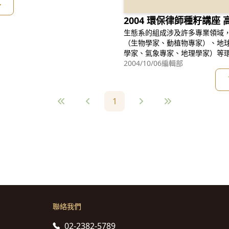
多
2004 環保律師種籽講座 
生態系的組成涉及許多專業領域
（生物學家、動植物專家）、地
學家、氣象專家、地理學家）等
-即為環境法領域之議題。如這
2004/10/06
編輯部
土保安機制及山坡地水土保持等等
高法律人對環境議題的瞭解與關
1
聯絡我們
02-2382-5789