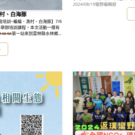
120單位 (2千不嫌少1萬不嫌多) (認
2024/08/19
蠻野編輯部
t.neticrm.tw/civ
村、白海豚
說培訓~蝙蝠、漁村、白海豚】7/6
林舉辦培訓課程，本次活動一樣有
🦇🦇第一站來到雲林縣水林鄉
舊的「蘇秦村衛生室」改建而成，
也可以見到三種蝙蝠喔！分別是蝙
多
藏在樹上的黃金鼠耳蝠！難以發現