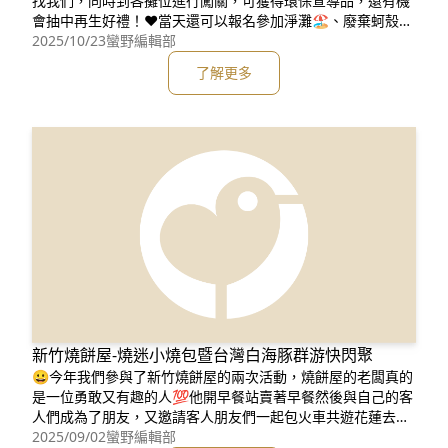
找我們，同時到各攤位進行闖關，可獲得環保宣導品，還有機
會抽中再生好禮！❤️當天還可以報名參加淨灘🏖、廢棄蚵殼研
磨成的「蚵土」手作貓頭鷹🦉！歡迎報名，而活動資訊如下👇
2025/10/23
蠻野編輯部
📍地點：彰化縣自然生態教育中心(彰化縣伸港鄉慶安路800
了解更多
號）📅時間：114年11月8日（週六）上午08:30–12:00🎁免
費參加，完成闖關即可獲得環保宣導品，還能
新竹燒餅屋-燒迷小燒包暨台灣白海豚群游快閃聚
😀今年我們參與了新竹燒餅屋的兩次活動，燒餅屋的老闆真的
是一位勇敢又有趣的人💯他開早餐站賣著早餐然後與自己的客
人們成為了朋友，又邀請客人朋友們一起包火車共遊花蓮去振
興經濟🚂🛤️🐋對鯨豚保育特別關注的他，連著兩年都邀請鯨
2025/09/02
蠻野編輯部