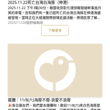
2025.11.22死亡台灣白海豚（伸港）
2025.11.22 下午3點30分，聯盟收到彰化環保聯盟總幹事施月
英的來電，告知我們有一隻已經死亡的台灣白海豚在伸港海邊
被發現。當時正在大城潮間帶辦理走讀活動，帶領民眾了解濁
水溪河口與台灣白海豚重要棲息環境的工作人員，全部懸著
2025/11/26
蠻野編輯部
心，用最快的速度趕到現場。Wild at Heart Taiwan 台灣蠻野
了解更多
心足生態協會與台灣媽祖魚保育聯盟爭分奪秒的想要讓更多的
民眾知道台灣白海豚的特殊性，期待透過民間團
擺攤：11/8(六)海廢不廢-浪愛不浪廢
🎉各位廟友們，我們要去擺攤啦！歡迎11/8(六)來白色海豚屋