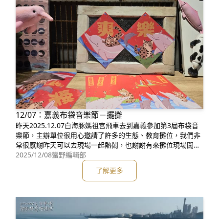
12/07：嘉義布袋音樂節－擺攤
昨天2025.12.07白海豚媽祖宮飛車去到嘉義參加第3屆布袋音
樂節，主辦單位很用心邀請了許多的生態、教育攤位，我們非
常很感謝昨天可以去現場一起熱鬧，也謝謝有來攤位現場闖關
互動的大小朋友!!可是昨天其實發生了一件讓媽祖魚夥伴很傷
2025/12/08
蠻野編輯部
心的事，我們帶著 台灣石虎保育協會 和媽祖魚合作的「2026
了解更多
年馬年新春紅包袋+斗方」去展示，旁邊還貼有有石虎保育協
會精心製作的捐款海報，而這款超可愛的紅包袋和斗方&hell