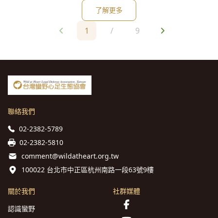
豚保育的團體登上列車去宣導台灣的鯨豚與海洋保育知識。今
了解更多
年媽祖魚上車宣導後，多了許多人知道認識台灣白海豚，也了
解他們的生存困境，所以在暑假的最尾聲，這群人再度集結帶
1
/
9
著60隻台灣白海豚游過
聯絡我們
02-2382-5789
02-2382-5810
comment@wildatheart.org.tw
100022 台北市中正區杭州南路一段63號9樓
關於我們
社群媒體
認識蠻野