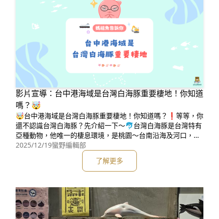
影片宣導：台中港海域是台灣白海豚重要棲地！你知道
嗎？🤯
🤯台中港海域是台灣白海豚重要棲地！你知道嗎？❗️等等，你
還不認識台灣白海豚？先介紹一下～🐬台灣白海豚是台灣特有
亞種動物，他唯一的棲息環境，是桃園～台南沿海及河口，水
深不超過30公尺，離岸不超過5公里。📑據研究，有八成以上
2025/12/19
蠻野編輯部
台灣白海豚個體，曾在台中港海域被目擊，並且觀察到他們覓
了解更多
食、社交、育幼、休息。因此台中港海域的空間及環境品質對
白海豚而言，極為重要！⚠️但目前台灣白海豚的族群量少於50
隻，IUCN國