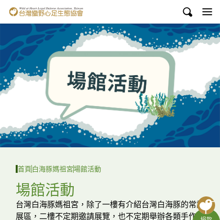
台灣蠻野心足生態協會
認識蠻野
議題與行動
環境教育
白海豚媽祖宮
支持蠻野
English
首頁
白海豚媽祖宮
場館活動
臉書
場館活動
YouTube
台灣白海豚媽祖宮，除了一樓有介紹台灣白海豚的常設
展區，二樓不定期邀請展覽，也不定期舉辦各類手作、
捐款