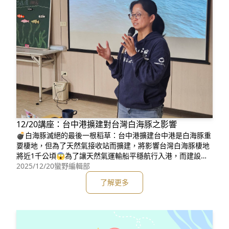
12/20講座：台中港擴建對台灣白海豚之影響
💣白海豚滅絕的最後一根稻草：台中港擴建台中港是白海豚重
要棲地，但為了天然氣接收站而擴建，將影響台灣白海豚棲地
將近1千公頃😱為了讓天然氣運輸船平穩航行入港，而建設外
廓提，卻會導致台灣白海豚移動困難，恐切割其棲地。若棲地
2025/12/20
蠻野編輯部
切割後，台中港以北可能再也沒有新生或移入個體，最終導致
了解更多
台中港以北的台灣白海豚「區域滅絕」。白海豚將僅存於台中
港以南，小族群加上小區域會加速台灣白海豚滅絕☠️光是外廓
提建設，就造成如此嚴