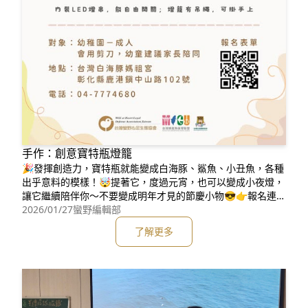
手作：創意寶特瓶燈籠
🎉發揮創造力，寶特瓶就能變成白海豚、鯊魚、小丑魚，各種
出乎意料的模樣！🤯提著它，度過元宵，也可以變成小夜燈，
讓它繼續陪伴你～不要變成明年才見的節慶小物😎👉報名連
結：https://pse.is/8mqrks活動資訊如下👇，快來報名參加
2026/01/27
蠻野編輯部
吧！⏰時間：02/27（五）14:00-15:30🐬地點：台灣白海豚
了解更多
媽祖宮（彰化縣鹿港鎮中山路102號）👨‍👩‍👧‍👦對象：幼稚園－成人
（手作