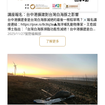
講座報名：台中港擴建對台灣白海豚之影響
台中港擴建會是台灣白海豚滅絕的最後一根稻草嗎？☠️報名講
座連結：https://pse.is/8c8q3a⚠️海洋哺乳動物專家，王愈超
博士指出：「台灣白海豚瀕臨功能性滅絕！台中港擴建是白海
豚當前，無法承受的壓力來源之一」🧐而填海造陸、外廓防波
2025/11/27
蠻野編輯部
堤，這些台中港擴建的工程，其目的是什麼？又會對台灣特有
了解更多
亞種，且僅存不到50隻的台灣白海豚，產生什麼影響？是否有
減輕或替代方案？🎤透過本次演講，帶你了解。👉講座