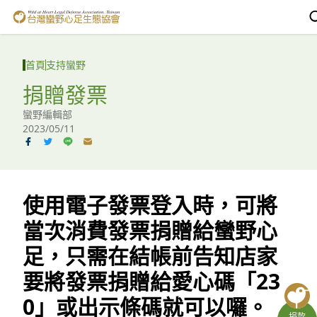
台灣蠻野心足生態協會
認識蠻野
首頁
支持蠻野
議題與行動
捐贈發票
蠻野編輯部
環境教育
2023/05/11
白海豚媽祖宮
支持蠻野
使用電子發票登入時，可將
English
當次消費發票捐贈給蠻野心
足，只需在結帳前告知店家
臉書
要將發票捐贈給愛心碼「23
YouTube
0」或出示條碼就可以囉。
捐款