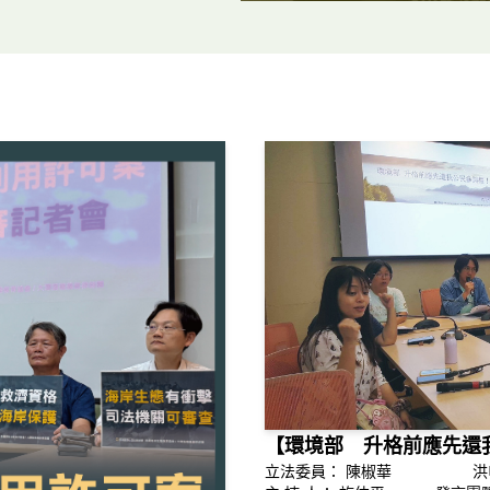
【環境部 升格前應先還
立法委員： 陳椒華