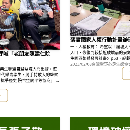
落實國家人權行動計畫辦
一、人權教育： 希望以「緩坡大
入口，恢復到較接近破壞前的景觀
呼喊「老朋友陳建仁院
生園區整體發展計畫》p53，記
生病病患人權保障及補償條例》
2023/02/08
台灣蠻野心足生態協會
年樂生聯盟自監察院大門出發，遊
活動的一環而設立。」。政府既
世代樂青學生，將手持放大的監察
更為細緻。希望以「緩坡大平台
抗爭歷史 院舍空間平等協商」 。
院長曾經以衛生署署長身分造訪樂
漢生人權」的連署書。李添培說，
多
與價值有徹底