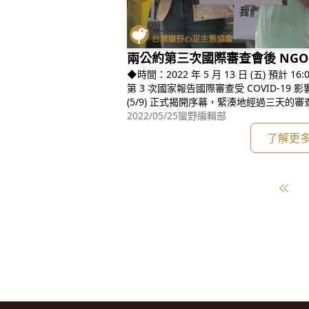
兩公約第三次國際審查會後 NGO
◆時間：2022 年 5 月 13 日 (五) 預計 16:00 ◆地點：法務部前
第 3 次國家報告國際審查受 COVID-1
(5/9) 正式揭開序幕，緊湊地經過三天
性意見，隨著結論性意見發表記者會的結
2022/05/25
蠻野編輯部
這不是監督政府落實人權
了解更