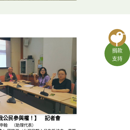
捐款
支持
我公民參與權！】 記者會
 洪申翰 （助理代表）