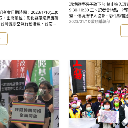
環境殺手張子敬下台 禁止進入環資部 二、記者會日期時間：2023/1/1
9:30-10:30 三、記者會地點：行政院大門 四、出席單位：彰化縣環境保護聯
盟、環境法律人協會、彰化縣醫
大環境行動小組、台南市空污暖
2023/01/10
蠻野編輯部
、台灣健康空氣行動聯盟、台南社
地聯盟、台灣蠻野心足生態協會
、桃園海岸生態保育協會、桃園在
盟、看守台灣協會、台灣
祖魚保育聯盟、屏東縣環境保護聯
多