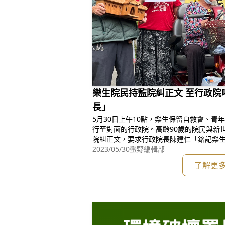
樂生院民持監院糾正文 至行政院
長」
5月30日上午10點，樂生保留自救會、青
行至對面的行政院。高齡90歲的院民與新
院糾正文，要求行政院長陳建仁「銘記樂生
樂生保留自救會會長李添培表示，陳建仁
2023/05/30
蠻野編輯部
生，溫暖聆聽院民訴求，當場簽下「保障
了解更
自救會相信，「陳院長對樂生運動的意義