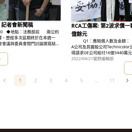
 記者會新聞稿
RCA工傷案: 第2波求償一
 兩公約
億餘元
9 影響，歷經多次延期終於在本週一
Q1：應賠償人數及金額： A1： 採總額裁判，關懷協會得請求RC
的審查會議與委員會閉門討論撰寫結論
A公司及其握股公司Technicolo
束，本屆國際審查正式落幕。但，
得請求GE公司給付16億5440萬元： ➡A組(已死亡勞工之家屬)：
多
億160萬元(平均160萬
2022/04/21
蠻野編輯部
1
2
3
4
5
...
11