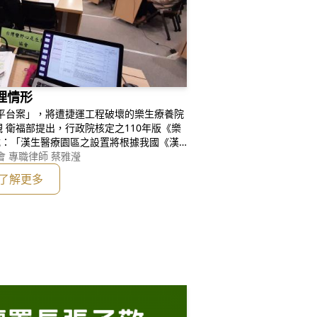
理情形
平台案」，將遭捷運工程破壞的樂生療養院
 衛福部提出，行政院核定之110年版《樂
載：「漢生醫療園區之設置將根據我國《漢
之規定，作為國家等級設施與普及人權教育
 專職律師 蔡雅瀅
然要設置國家級的人權教育園區，規劃上應
了解更多
案」，將遭捷運工程破壞