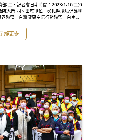
0(二)0
療界聯盟、台灣健康空氣行動聯盟、台南社
化自救會、桃園海岸生態保育協會、桃園在
、台灣媽祖魚保育聯盟、屏東縣環境保護聯
了解更多