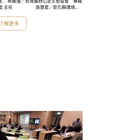
體： 蔡雅瀅／台灣蠻野心足生態協會 專職
育聯盟 主任 吳慧君／彰化縣環境保
行動小組 發言人 潘忠政／桃園在地聯盟 理
文／環境權保障
了解更多