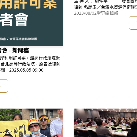
主 持 人： 施仲平 發言團
律師 粘麗玉／台灣水資源保
護聯盟 主任 陳薇仲／守護外木山
2023/08/02
蠻野編輯部
事長 凃又
基金會 執行長 趙慧
 - 新聞稿
用許可案，最高行政法院近
回台北高等行政法院，原告及律師
5.05.05 09:00
多