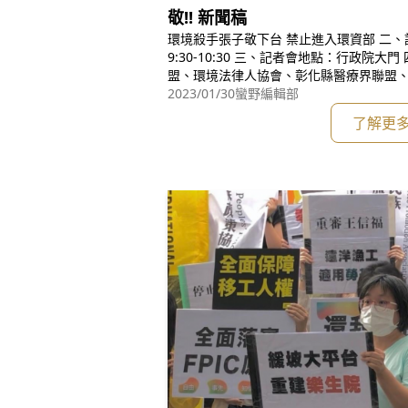
敬!! 新聞稿
環境殺手張子敬下台 禁止進入環資部 二、記者會日期時間：2023/1/10(二)0
9:30-10:30 三、記者會地點：行政院大門 四、出席單位：彰化縣環境保護聯
盟、環境法律人協會、彰化縣醫療界聯盟
大環境行動小組、台南市空污暖化自救會
2023/01/30
蠻野編輯部
地聯盟、台灣蠻野心足生態協會、台灣媽
了解更
盟、看守台灣協會、台灣