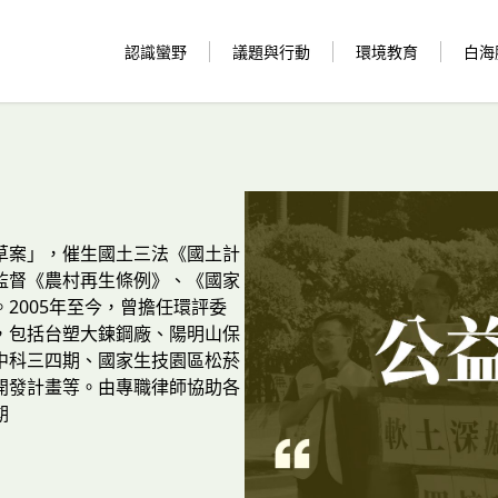
認識蠻野
議題與行動
環境教育
白海
草案」，催生國土三法《國土計
監督《農村再生條例》、《國家
2005年至今，曾擔任環評委
，包括台塑大鍊鋼廠、陽明山保
中科三四期、國家生技園區松菸
開發計畫等。由專職律師協助各
期