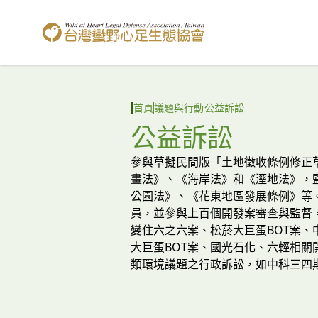
台灣蠻野心足生態協會
首頁
議題與行動
公益訴訟
公益訴訟
參與草擬民間版「土地徵收條例修正
畫法》、《海岸法》和《溼地法》，
公園法》、《花東地區發展條例》等。
員，並參與上百個開發案審查與監督
變住六之六案、松菸大巨蛋BOT案、
大巨蛋BOT案、國光石化、六輕相關
類環境議題之行政訴訟，如中科三四