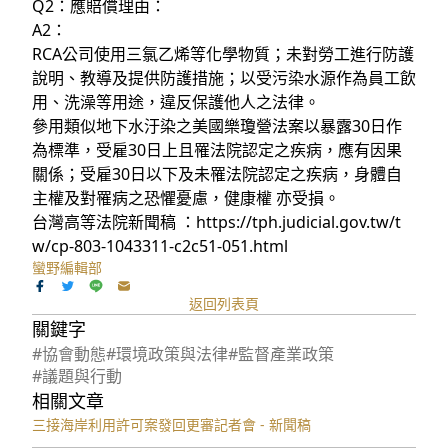
Q2：應賠償理由：
A2：
RCA公司使用三氯乙烯等化學物質；未對勞工進行防護
說明、教導及提供防護措施；以受污染水源作為員工飲
用、洗澡等用途，違反保護他人之法律。
參用類似地下水汙染之美國樂瓊營法案以暴露30日作
為標準，受雇30日上且罹法院認定之疾病，應有因果
關係；受雇30日以下及未罹法院認定之疾病，身體自
主權及對罹病之恐懼憂慮，健康權 亦受損。
台灣高等法院新聞稿 ：https://tph.judicial.gov.tw/t
w/cp-803-1043311-c2c51-051.html
蠻野編輯部
返回列表頁
關鍵字
#協會動態
#環境政策與法律
#監督產業政策
#議題與行動
相關文章
三接海岸利用許可案發回更審記者會 - 新聞稿