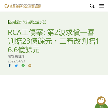
台灣蠻野心足生態協會
認識蠻野
首頁
議題與行動
公益訴訟
議題與行動
RCA工傷案: 第2波求償一審
判賠23億餘元，二審改判賠1
環境教育
6.6億餘元
白海豚媽祖宮
蠻野編輯部
2022/04/21
支持蠻野
English
臉書
YouTube
捐款