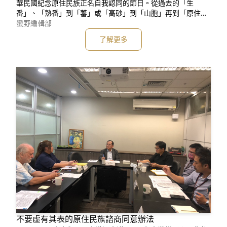
華民國紀念原住民族正名自我認同的節日。從過去的「生
番」、「熟番」到「蕃」或「高砂」到「山胞」再到「原住民
族」，無論名稱為何，都必須認知原住民族才是台灣真正的主
蠻野編輯部
人。數十年來原民爭取的「正名權、土地權、自治權」，後二
了解更多
項未竟之業，尚待各項細緻的法規建置，而貨真價實的「原住
民族諮商同意權」更是檢視是否落實土地權、自治權的真心誠
意、諮商同意權◆係為原住
不要虛有其表的原住民族諮商同意辦法