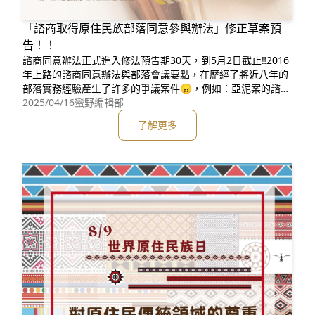
「諮商取得原住民族部落同意參與辦法」修正草案預
告！！
諮商同意辦法正式進入修法預告期30天，到5月2日截止‼️2016
年上路的諮商同意辦法與部落會議要點，在歷經了將近八年的
部落實務經驗產生了許多的爭議案件😠，例如：亞泥案的諮商
同意、卡大地布案件、德卡倫案件、潭南部落礦場案件⋯⋯等
2025/04/16
蠻野編輯部
等。爭議點從部落會議成員的認定、家戶長制度的投票、關係
了解更多
部落的認定、議決同意事項的流程、代行召集的問題與鄉公所
的協助等等，數不清的爭議也讓諮商同意辦法有重新進行修改
之必要。因此