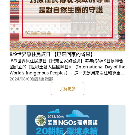
8/9世界原住民族日 【巴奈回家的省思】
8/9世界原住民族日【巴奈回家的省思】每年的8月9日是聯合
國訂立的《世界土著人民國際日》（International Day of the
World’s Indigenous Peoples），這一天是用來關注和尊重全
球各地的土著人民。土著人民是指那些在自己祖先的土地上生
2024/08/09
蠻野編輯部
活了很久的人，他們有自己獨特的語言和文化。土著人民這個
了解更多
詞是目前聯合國官網中文語言的用詞，在台灣則使用原