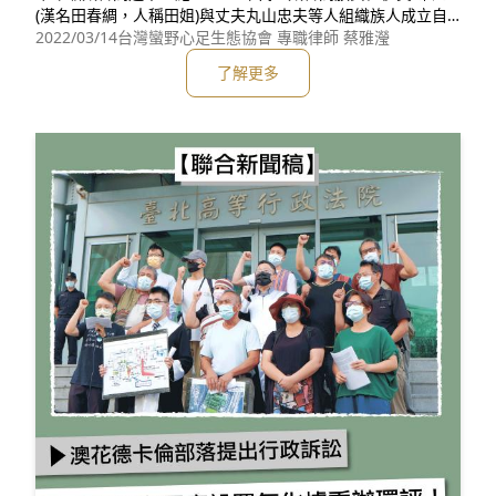
(漢名田春綢，人稱田姐)與丈夫丸山忠夫等人組織族人成立自
救會，發起「反亞泥‧還我土地」運動。 2004年本會成立
2022/03/14
台灣蠻野心足生態協會 專職律師 蔡雅瀅
後，開始協助世代居住耕作的土地遭亞泥佔據的太魯閣族人，
了解更多
辦理土地所有權移轉登記，同時研