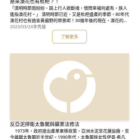
原來澳花也有枇杷？！
「清明時節雨紛紛，路上行人欲斷魂，借問幸福何處有，族人
遙指澳花村。」 清明時節已近，又是枇杷盛產的季節，80年代
澳花村也有過金黃遍野的榮景呢！30幾年後的現在，澳花的枇
杷去哪了？…… 澳花村的枇杷已結實累累(照片提供：楊純宜)
2023/03/24
李秀蓮
古時因枇杷「備四時之氣」(註一)而被視為佳果，結實累累的
了解更多
金黃果實名之「黃金丸」，象徵吉祥美好、幸福安康、子嗣昌
盛、富裕充足，故古人喜於庭園栽植。早期種植傳統作物的
反亞泥捍衛太魯閣與礦業法修法
1973年，政府提出產業東移政策，亞洲水泥至花蓮設廠，至
今雄踞太魯閣近半世紀。1990年代，太魯閣族女性伊貢‧希凡