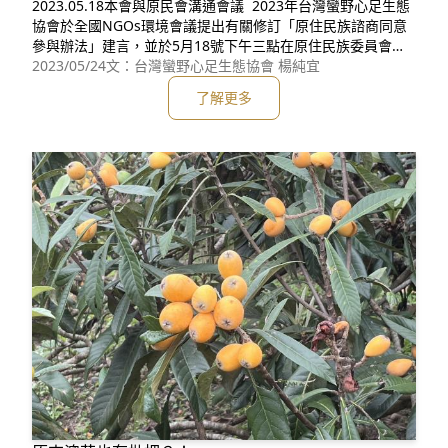
2023.05.18本會與原民會溝通會議 2023年台灣蠻野心足生態
協會於全國NGOs環境會議提出有關修訂「原住民族諮商同意
參與辦法」建言，並於5月18號下午三點在原住民族委員會召
開第一次溝通會議。 現場由原民會鍾副主委興華與綜合規劃
2023/05/24
文：台灣蠻野心足生態協會 楊純宜
處處長、專門委員、科長等六位一同與本會創辦人文魯彬、辦
了解更多
公室主任，以及議題負責人共同討論爭點。 過去三年多，本
會在部落實際參與「部落會議」所記錄下