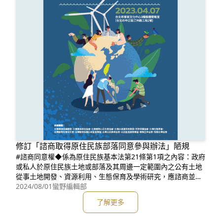
修訂「諮商取得原住⺠族部落同意參與辦法」陋規
#諮商同意權◆係為原住民族基本法第21條第1項之內容：政府
或私人於原住民族土地或部落及其周邊一定範圍內之公有土地
從事土地開發、資源利用、生態保育及學術研究，應諮商並取
得原住民族或部落同意或參與，原住民得分享相關利益。◆主
2024/08/01
蠻野編輯部
要目的是肯認原住民族之諮商同意權，保障原住民族對於土地
了解更多
與自然資源之權益。#台灣蠻野心足生態協會關注並參與修訂#
諮商取得原住民族部落同意參與辦法◆透過2023年全國NGOs