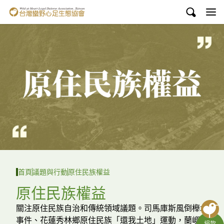
台灣蠻野心足生態協會
認識蠻野
議題與行動
環境教育
白海豚媽祖宮
支持蠻野
English
首頁
議題與行動
原住民族權益
臉書
原住民族權益
YouTube
關注原住民族自治和傳統領域議題。司馬庫斯風倒櫸木
事件、花蓮秀林鄉原住民族「還我土地」運動，蘭嶼達
捐款