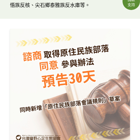
悟族反核、尖石鄉泰雅族反水庫等。
支持