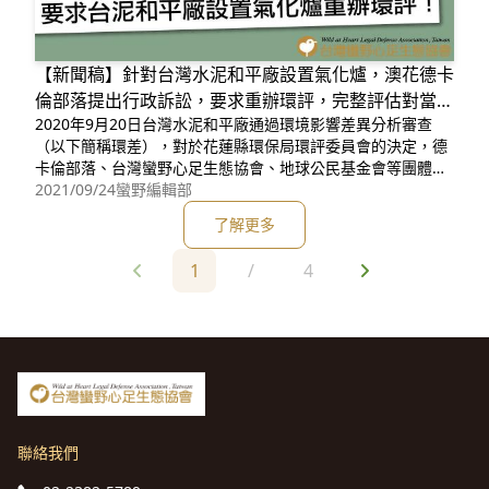
【新聞稿】針對台灣水泥和平廠設置氣化爐，澳花德卡
倫部落提出行政訴訟，要求重辦環評，完整評估對當地
2020年9月20日台灣水泥和平廠通過環境影響差異分析審查
居民的影響
（以下簡稱環差），對於花蓮縣環保局環評委員會的決定，德
卡倫部落、台灣蠻野心足生態協會、地球公民基金會等團體提
出行政訴訟，原因是認為水泥廠新增一座「氣化爐」處理花蓮
2021/09/24
蠻野編輯部
一天150公噸的生活廢棄物，理當屬於新的開發行為，應該要
了解更多
進行完整的環境影響評估，而不是只用較為寬鬆的環差來把
關。 台灣水泥和平廠（以下
1
/
4
聯絡我們