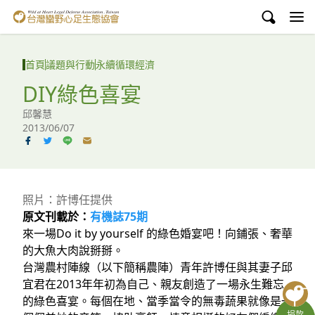
台灣蠻野心足生態協會
認識蠻野
首頁
議題與行動
永續循環經濟
議題與行動
DIY綠色喜宴
邱馨慧
環境教育
2013/06/07
白海豚媽祖宮
支持蠻野
照片：許博任提供
English
原文刊載於：
有機誌75期
來一場Do it by yourself 的綠色婚宴吧！向鋪張、奢華
臉書
的大魚大肉說掰掰。
台灣農村陣線（以下簡稱農陣）青年許博任與其妻子邱
YouTube
宜君在2013年年初為自己、親友創造了一場永生難忘
的綠色喜宴。每個在地、當季當令的無毒蔬果就像是一
捐款