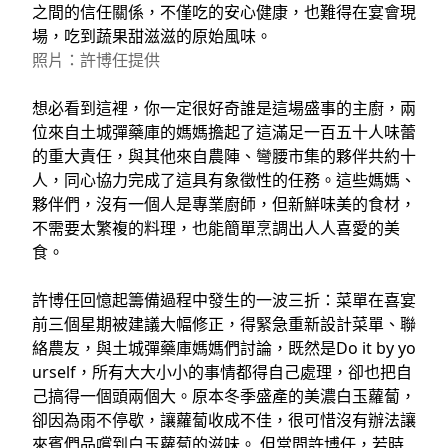
之間的信任關係，不僅吃的安心健康，也難得在宴會現
場，吃到蔬果甜滋滋的原始風味。
照片：許博任提供
想必看到這裡，你一定很好奇誰是這場盛事的主廚，兩
位來自土城彈藥庫的媽媽擔起了這滿足一百五十人味蕾
的重大責任，與其他來自農陣、彎腰市集的夥伴共約十
人，同心協力完成了這具有象徵性的任務。這些媽媽、
夥伴們，沒有一個人是專業廚師，但新鮮味美的食材，
不需要太繁複的料理，也能簡單烹調出人人喜愛的美
食。
許博任回憶起籌備過程中發生的一波三折：菜單在喜宴
前三個星期被建議大幅修正，得緊急重新設計菜單、聯
絡農友，與土城彈藥庫媽媽們討論，既然是Do it by yo
urself，所有大大小小的事情都得自己處理，卻也把自
己搞得一個頭兩個大。原本冬季盛產的美濃白玉蘿蔔，
卻因為雨不停歇，讓蘿蔔收成不佳，很可惜沒有辦法讓
來賓們品嚐到白玉蘿蔔的滋味。 但當問許博任，若時