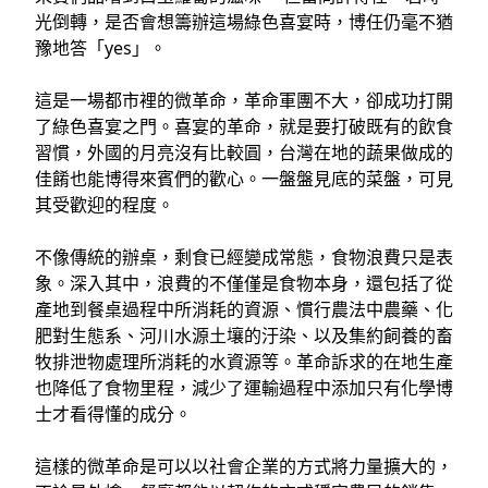
光倒轉，是否會想籌辦這場綠色喜宴時，博任仍毫不猶
豫地答「yes」。
這是一場都市裡的微革命，革命軍團不大，卻成功打開
了綠色喜宴之門。喜宴的革命，就是要打破既有的飲食
習慣，外國的月亮沒有比較圓，台灣在地的蔬果做成的
佳餚也能博得來賓們的歡心。一盤盤見底的菜盤，可見
其受歡迎的程度。
不像傳統的辦桌，剩食已經變成常態，食物浪費只是表
象。深入其中，浪費的不僅僅是食物本身，還包括了從
產地到餐桌過程中所消耗的資源、慣行農法中農藥、化
肥對生態系、河川水源土壤的汙染、以及集約飼養的畜
牧排泄物處理所消耗的水資源等。革命訴求的在地生產
也降低了食物里程，減少了運輸過程中添加只有化學博
士才看得懂的成分。
這樣的微革命是可以以社會企業的方式將力量擴大的，