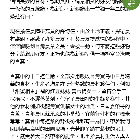
個個美妙的音符，協助烹飪、情意相挺的好友們編織成
支持
一條條的五線譜，為新郎、新娘譜出一首獨一無二的結
婚進行曲。
現在擔任農陣研究員的許博任，由於土地正義，捍衛農
村議題，認識了許多農友，在與農友搏感情的過程中，
深深體驗到台灣農業之美。靈機一動，何不將這些好物
分享給親朋好友，正巧也能為新娘準備一場極富台灣味
的喜宴。
喜宴中的十二道佳餚，全部採用吸收台灣寶島中日月精
華的食材，生產者均是許博任熟識的農村夥伴們。例如
「甜蜜相思」裡的紅豆媽媽-曾雪梅女士，堅持全手工
採摘採、不灑落葉劑，保留了農田裡的生態多樣性。其
他的食材例如後龍灣寶洪箱女士的地瓜、三星嘉榮哥的
青蔥、青年農民蘇承恩的小番茄、宜蘭行健村的有機米
等等。宴會中每道菜的背後彷彿都有一扇門，帶著我們
回到蟲鳴鳥叫的田園現場，光著腳ㄚ踏在鬆軟的泥土
上，感受著大自然帶來的能量，也重拾農村生活人與人