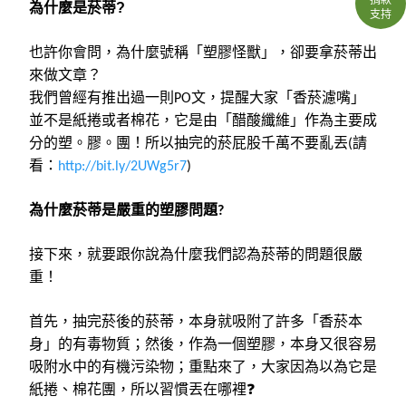
為什麼是菸蒂
?
支持
也許你會問，為什麼號稱「塑膠怪獸」，卻要拿菸蒂出
來做文章？
我們曾經有推出過一則
文，提醒大家「香菸濾嘴」
PO
並不是紙捲或者棉花，它是由「醋酸纖維」作為主要成
分的塑。膠。團！所以抽完的菸屁股千萬不要亂丟
請
(
看：
http://bit.ly/2UWg5r7
)
為什麼菸蒂是嚴重的塑膠問題
?
接下來，就要跟你說為什麼我們認為菸蒂的問題很嚴
重！
首先，抽完菸後的菸蒂，本身就吸附了許多「香菸本
身」的有毒物質；然後，作為一個塑膠，本身又很容易
吸附水中的有機污染物；重點來了，大家因為以為它是
紙捲、棉花團，所以習慣丟在哪裡
❓