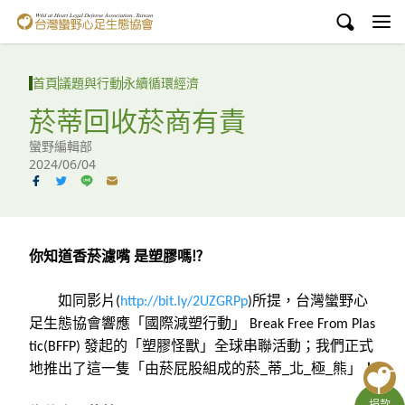
台灣蠻野心足生態協會
認識蠻野
首頁
議題與行動
永續循環經濟
議題與行動
菸蒂回收菸商有責
蠻野編輯部
環境教育
2024/06/04
白海豚媽祖宮
支持蠻野
你知道香菸濾嘴
是塑膠嗎
⁉
English
如同影片
所提，台灣蠻野心
(
http://bit.ly/2UZGRPp
)
臉書
足生態協會響應「國際減塑行動」
Break Free From Plas
發起的「塑膠怪獸」全球串聯活動；我們正式
tic(BFFP)
YouTube
地推出了這一隻「由菸屁股組成的菸
蒂
北
極
熊」！
_
_
_
_
捐款