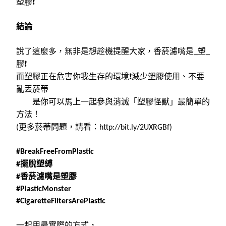
塑膠
❗
結論
說了這麼多，無非是想趁機提醒大家，香菸濾嘴是
塑
_
_
膠
❗
而塑膠正在危害你我生存的環境
❗
減少塑膠使用、不要
亂丟菸蒂
是你可以馬上一起參與消滅「塑膠怪獸」最簡單的
方法！
更多菸蒂問題，請看：
(
http://bit.ly/2UXRGBf)
#BreakFreeFromPlastic
擺脫塑縛
#
香菸濾嘴是塑膠
#
#PlasticMonster
#CigaretteFiltersArePlastic
一起用最實際的方式，