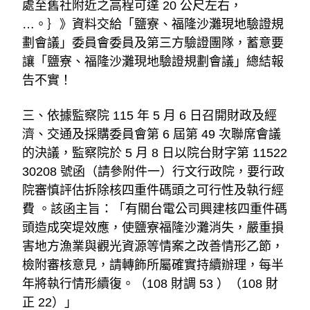
處至舊社附近之高程可達 20 公尺左右，
…。｝》資料交給「鹽寮、福隆沙灘現地驗證規
劃會議」委員會委員及第三方驗證團隊，蓄意要
讓「鹽寮、福隆沙灘現地驗證規劃會議」總結報
告不實！
三、依據監察院 115 年 5 月 6 日召開財政及經
濟、交通及採購委員會第 6 屆第 49 次聯席會議
的決議，監察院於 5 月 8 日以院台財字第 11522
30208 號函（請參附件一）行文行政院，要行政
院審慎評估拆除核四重件碼頭之可行性及執行經
費 。該函主旨：「有關台電公司興建核四重件碼
頭造成突堤效應，使鹽寮福隆沙灘消失，嚴重損
害地方漁業與觀光資源等情案之改善情形乙節，
檢附審核意見，請轉飾所屬確實持續辦理，每半
年將執行情形續復。（108 財調 53 ）（108 財
正 22）」