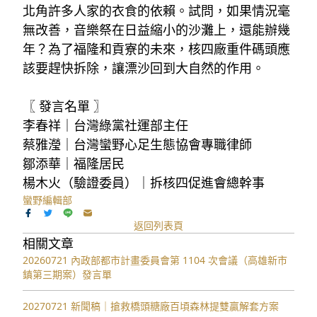
北角許多人家的衣食的依賴。試問，如果情況毫
無改善，音樂祭在日益縮小的沙灘上，還能辦幾
年？為了福隆和貢寮的未來，核四廠重件碼頭應
該要趕快拆除，讓漂沙回到大自然的作用。
〖 發言名單 〗
李春祥｜台灣綠黨社運部主任
蔡雅瀅｜台灣蠻野心足生態協會專職律師
鄒添華｜福隆居民
楊木火（驗證委員）｜拆核四促進會總幹事
蠻野編輯部
返回列表頁
相關文章
20260721 內政部都市計畫委員會第 1104 次會議（高雄新市
鎮第三期案）發言單
20270721 新聞稿｜搶救橋頭糖廠百頃森林提雙贏解套方案