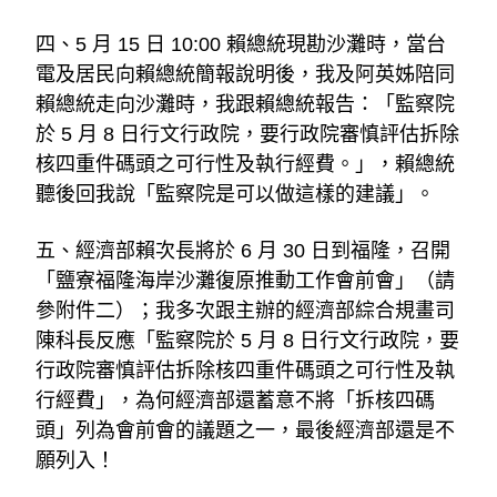
四、5 月 15 日 10:00 賴總統現勘沙灘時，當台
電及居民向賴總統簡報說明後，我及阿英姊陪同
賴總統走向沙灘時，我跟賴總統報告：「監察院
於 5 月 8 日行文行政院，要行政院審慎評估拆除
核四重件碼頭之可行性及執行經費。」，賴總統
聽後回我說「監察院是可以做這樣的建議」。
五、經濟部賴次長將於 6 月 30 日到福隆，召開
「鹽寮福隆海岸沙灘復原推動工作會前會」（請
參附件二）；我多次跟主辦的經濟部綜合規畫司
陳科長反應「監察院於 5 月 8 日行文行政院，要
行政院審慎評估拆除核四重件碼頭之可行性及執
行經費」，為何經濟部還蓄意不將「拆核四碼
頭」列為會前會的議題之一，最後經濟部還是不
願列入！