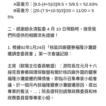
     A區後方：[9.5-(4+5)/2]/9.5 = 5/9.5 = 52.63%
     B區後方：[20-(7.5+10.5)/2]/20 = 11/20 = 5
5%
二、感謝趙永清監委 4 月 10 日現勘時，接受我
們所提供的相關流失證據！
1. 根據92年1月24日「核能四廠鹽寮福隆沙灘變
遷調查委員會 」第一次會議記錄：
主席（歐陽主任委員敏盛）：游院長在元月十六
接見貢寮鄉與環保聯盟有關於核四廠外圍的鹽寮
福隆沙灘變遷的陳情後，即指示召集專家小組會
議，於一個月內就福隆鹽寮沙灘變遷原因，提出
專業的看法，…；院長還特別請葉政務委員和林
政務委員督導專家小組。