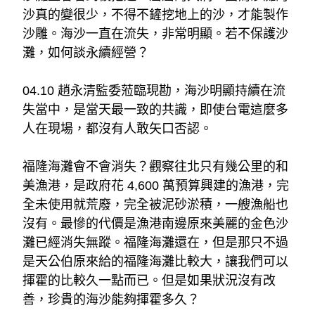
沙真的變很少，不得不鏟挖地上的沙，才能製作
沙雕。海沙一直在流失，非常明顯。若不保護沙
灘，如何談永續經營？
04.10 趙永清監委蒞臨現勘，海沙明顯持續在流
失當中，是當天最一致的共識，即使台電這麼多
人在現場，都沒有人敢矢口否認。
福隆海灘會不會消失？觀察往北只有幾公里的和
美漁港，是政府花 4,600 萬預算興建的漁港，完
全未使用就荒廢，完全被泥砂淤積，一艘漁船也
沒有。最慘的代價是漁港南邊原來美麗的金色沙
灘已經消失無蹤。福隆海灘還在，但是那只不過
是天公伯原來給的福隆海灘比較大，讓我們可以
揮霍的比較久一點而已。但是如果狀況沒有改
善，珍貴的海沙能夠揮霍多久？