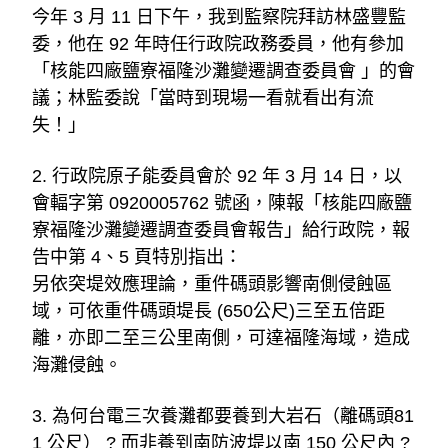
今年 3 月 11 日下午，我到監察院拜訪林盛豐監
委，他在 92 年時任行政院政務委員，他有參加
「核能四廠鹽寮福隆沙灘變遷調查委員會 」的會
議；林監委說「當時到現場一看就看出有流
失！」
2. 行政院原子能委員會於 92 年 3 月 14 日，以
會輻字第 0920005762 號函，陳報「核能四廠鹽
寮福隆沙灘變遷調查委員會報告」給行政院，報
告中第 4、5 頁特別指出：
另依突堤效應理論，重件碼頭影響南側侵蝕區
域，可依重件碼頭堤長 (650公尺)三至五倍距
離，亦即二至三公里南側，可達福隆海域，造成
海灘侵蝕。
3. 為何台電三次養灘都要養到大岩石（離碼頭81
1 公尺） ? 而非養到南防波堤以南 150 公尺內 ? 