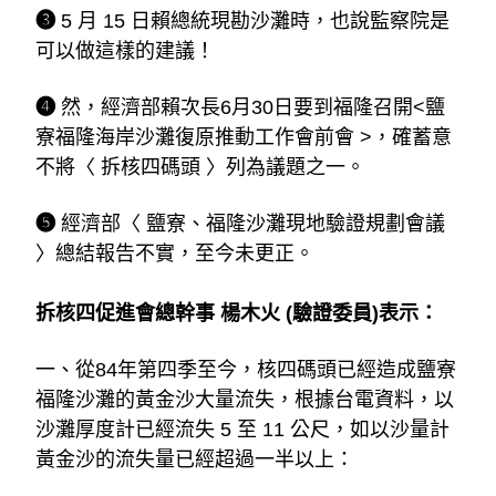
❸ 
5 月 15 日賴總統現勘沙灘時，也說監察院是
可以做這樣的建議！
❹ 
然，經濟部賴次長6月30日要到福隆召開<鹽
寮福隆海岸沙灘復原推動工作會前會 >，確蓄意
不將〈 拆核四碼頭 〉列為議題之一。
❺ 
經濟部〈 鹽寮、福隆沙灘現地驗證規劃會議 
〉總結報告不實，至今未更正。
拆核四促進會總幹事 楊木火 (驗證委員)表示：
一、從84年第四季至今，核四碼頭已經造成鹽寮
福隆沙灘的黃金沙大量流失，根據台電資料，以
沙灘厚度計已經流失 5 至 11 公尺，如以沙量計
黃金沙的流失量已經超過一半以上：