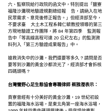
六、監察院給行政院的函文中，特別提出「鹽寮
福隆沙灘現地驗證規劃總結報
告，請納入在地
民眾需求、意見後修正報告。」但經濟部至今，
不要求臺
大土木工程系韓仁毓教授領導的第三
方現地驗證工作團隊，將 84 年第四季
監測報
告中「等高線高程可達 20 公尺左右」的監測資
料列入「第三方驗證成果報告」中。
搶救消失中的沙灘，我們還要等多久 ? 請問是否
要等到沙灘的黃金沙都流光了，經濟部才會拆核
四碼頭嗎 ?
台灣蠻野心足生態協會專職律師 蔡雅瀅表示：
貢寮曾經有十分美好的黃金沙灘，19 世紀初設
置的福隆海水浴場，是東北角第一座海水浴場，
1999 年核四重件碼頭興建後，受突堤效應影