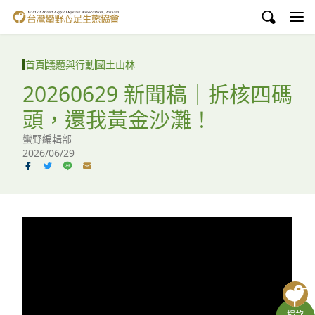
台灣蠻野心足生態協會
認識蠻野
首頁
議題與行動
國土山林
議題與行動
20260629 新聞稿｜拆核四碼
頭，還我黃金沙灘！
環境教育
蠻野編輯部
白海豚媽祖宮
2026/06/29
支持蠻野
English
臉書
YouTube
捐款