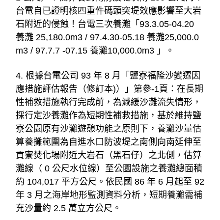
台電自已證明核四重件碼頭突堤效應影響至大岩
石附近的侵蝕！台電三次養灘「93.3.05-04.20 
養灘 25,180.0m3 / 97.4.30-05.18 養灘25,000.0
m3 / 97.7.7 -07.15 養灘10,000.0m3 」。
4. 根據台電公司 93 年 8 月「鹽寮福隆沙變遷因
應措施評估報告（修訂本)）」第參-1頁：在長期
性補救措施執行完成前，為減緩沙灘流失情形，
採行定沙養灘作為短期性補救措施，基於維持鹽
寮公園原有沙灘遊憩功能之原則下，養灘沙量估
算養攤範圍為自進水口防波堤之南側向南延伸至
貢寮焚化場附近大岩石（黑石仔）之北側，估算
灘線（ 0 公尺水位線）至公園設施之養灘總面積
約 104,017 平方公尺。依民國 86 年 6 月起至 92 
年 3 月之海岸地形監測資料分析，短期養灘需補
充沙量約 2.5 萬立方公尺。