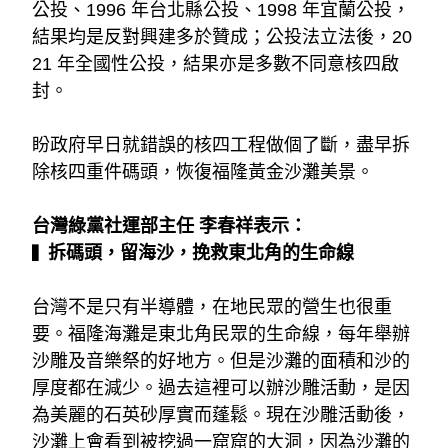
公投、1996 年台北縣公投、1998 年宜蘭公投，
結果均是反對興建多於贊成；公投法立法後，20
21 年全國性公投，結果亦是多數不同意核四啟
封。
盼政府早日就錯誤的核四工程做個了斷，盡早拆
除核四重件碼頭，恢復福隆黃金沙灘美景。
台灣綠黨社運部主任 李春祥表示：
拆碼頭，留海沙，挽救東北角的生命線
▍
台灣不是只有半導體，在地民眾的營生也很重
要。福隆海灘是東北角民眾的生命線，每年舉辦
沙雕及音樂祭的好地方。但是沙灘的面積和沙的
厚度都在減少。過去這裡可以辦沙雕活動，是因
為美麗的石英砂厚實而蓬鬆。現在沙雕活動後，
沙灘上會看到被挖過一窟窟的大洞，因為沙灘的