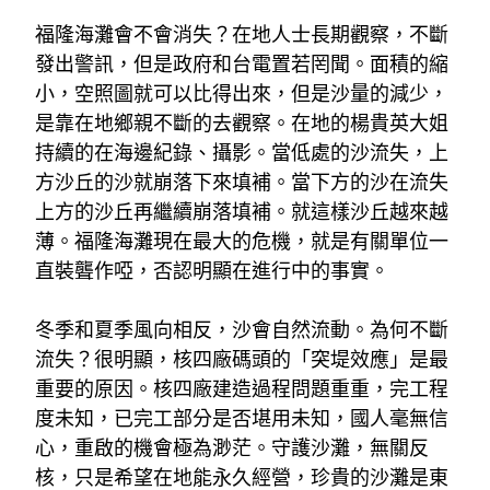
福隆海灘會不會消失？在地人士長期觀察，不斷
發出警訊，但是政府和台電置若罔聞。面積的縮
小，空照圖就可以比得出來，但是沙量的減少，
是靠在地鄉親不斷的去觀察。在地的楊貴英大姐
持續的在海邊紀錄、攝影。當低處的沙流失，上
方沙丘的沙就崩落下來填補。當下方的沙在流失
上方的沙丘再繼續崩落填補。就這樣沙丘越來越
薄。福隆海灘現在最大的危機，就是有關單位一
直裝聾作啞，否認明顯在進行中的事實。
冬季和夏季風向相反，沙會自然流動。為何不斷
流失？很明顯，核四廠碼頭的「突堤效應」是最
重要的原因。核四廠建造過程問題重重，完工程
度未知，已完工部分是否堪用未知，國人毫無信
心，重啟的機會極為渺茫。守護沙灘，無關反
核，只是希望在地能永久經營，珍貴的沙灘是東