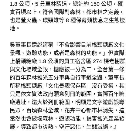
1.8 公頃，5 分車林蔭道，總計約 150 公頃，確
實百頃以上，符合國際對森林、都市林之定義，
也是螢火蟲、環頸雉等 8 種保育類棲息之生態棲
地。
吳董事長還說謊稱「不會影響目前橋頭糖廠文化
景觀、遊憩功能，或者是森林的功能。」但實際
上橋頭糖廠 1.8 公頃的員工宿舍區 274 棵老樹群
與文化場域全毀，糖廠被一分為二，全台第一條
的百年森林觀光五分車與自行車道全毀，董事長
所稱橋頭糖廠「文化景觀保存區」沒有受損，其
只是依文資法政府願意列冊的範圍，實際百年糖
廠遺址，遠大於列冊範圍，明顯是文字遊戲誤導
民眾。百頃森林全滅，花卉中心都市林消失，這
當然也會破壞森林、遊憩功能，損害觀光產業發
展，導致都市炎熱、空汙惡化、生態滅絕。』