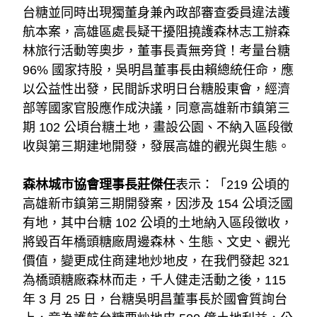
台糖並同時出現獨董身兼內政部審查委員違法護
航本案，高雄區處長疑干擾阻撓護森林志工辦森
林旅行活動等奧步，董事長責無旁貸！考量台糖 
96% 國家持股，吳明昌董事長由賴總統任命，應
以公益性出發，民間訴求明日台糖股東會，經濟
部等國家官股應作成決議，同意高雄新市鎮第三
期 102 公頃台糖土地，畫設公園、不納入區段徵
收與第三期建地開發，發展高雄的觀光與生態。
森林城市協會理事長莊傑任
表示：「219 公頃的
高雄新市鎮第三期開發案，因涉及 154 公頃泛國
有地，其中台糖 102 公頃的土地納入區段徵收，
將毀百年橋頭糖廠周邊森林、生態、文史、觀光
價值，變更成住商建地炒地皮，在我們發起 321 
為橋頭糖廠森林而走，千人健走活動之後，115 
年 3 月 25 日，台糖吳明昌董事長於國會質詢台