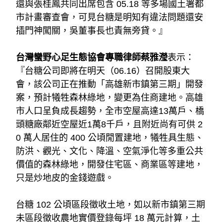
還與張桂鳳共同出席包含 05.18 等多場國土署都
市計畫審查會，可見台糖是明知有違法問題還安
插門神闖關，吳董事長也責無旁貸。』
台灣蠻野心足生態協會專職律師蔡雅瀅
表示：
『台糖公司即將在明天（06.16）召開股東大
會，該公司正在推動「高雄新市鎮第三期」開發
案，預計犧牲森林綠地，變更為住商建地。高雄
市人口呈負成長趨勢，全市空屋高達13萬戶、橋
頭糖廠鄰近空屋近1萬8千戶，且附近尚有可供 2
0 萬人居住的 400 公頃閒置建地，犧牲具生態、
防洪、觀光、文化、降溫、空氣淨化等多重公共
價值的森林綠地，開發住宅區、商業區等建地，
只是炒地皮的金錢遊戲。
台糖 102 公頃區段徵收土地，如以新市鎮第三期
未區段徵收農地實價登錄每坪 18 萬元計算，土