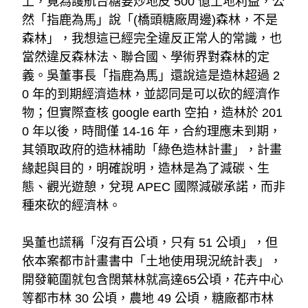
上，竟為護航台糖要炒地皮 500 億土地利益，公
然「指鹿為馬」說「(橋頭糖廠周邊)森林，不是
森林」，我想這已經完全違反正常人的常識，也
當然違反森林法、聯合國、學術界對森林的定
義。吳董事長「指鹿為馬」還說這是造林超過 2
0 年的到期經濟造林，並認同是可以砍的經濟作
物；但實際查核 google earth 空拍，造林於 201
0 年以後，時間僅 14-16 年，合約理應未到期，
其領取政府的造林補助「綠色造林計畫」，計畫
緣起與目的，明確說明，造林是為了減碳、生
態、觀光遊憩，兌現 APEC 國際減碳承諾，而非
種來砍的經濟林。
吳董也謊稱「沒有百公頃，只有 51 公頃」，但
依本案都市計畫書中「土地使用現況統計表」，
開發範圍就包含闊葉林就高達65公頃，花卉中心
等都市林 30 公頃，農地 49 公頃，糖廠都市林 