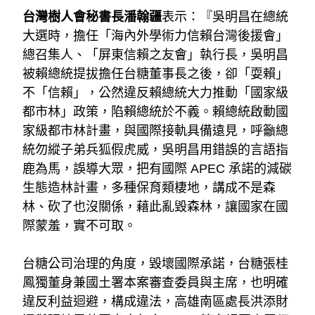
台灣樹人會秘書長潘翰疆
表示：『吳明昌在總統
大選時，擔任「海內外學術力信賴台灣後援會」
總召集人、「屏東信賴之友會」執行長，吳明昌
被賴總統提拔擔任台糖董事長之後，卻「耍賴」
不「信賴」，公然違反賴總統大力推動「國家級
都市林」政策，陷賴總統於不義。賴總統啟動國
家級都市林計畫，與國際接軌具備遠見，呼籲總
統勿縱子弟兵狐假虎威，吳明昌用錯誤的言語指
鹿為馬，誤導大眾，把有國際 APEC 承諾的減碳
生態造林計畫，多種保育類棲地，講成不是森
林、砍了也沒關係，藉此亂毀森林，讓國家在國
際蒙羞，實不可取。
台糖公司治理的角度，毀壞國際承諾，台糖張桂
鳳獨董身兼國土署本案審查委員與主席，也明確
違反利益迴避，構成違法，高雄南區處長洪添財