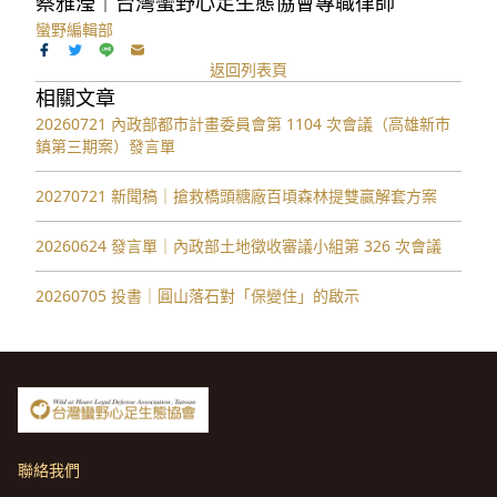
蔡雅瀅｜台灣蠻野心足生態協會專職律師
蠻野編輯部
返回列表頁
相關文章
20260721 內政部都市計畫委員會第 1104 次會議（高雄新市
鎮第三期案）發言單
20270721 新聞稿｜搶救橋頭糖廠百頃森林提雙贏解套方案
20260624 發言單｜內政部土地徵收審議小組第 326 次會議
20260705 投書｜圓山落石對「保變住」的啟示
聯絡我們