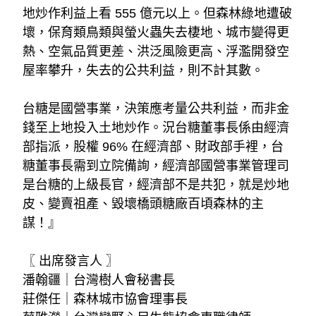
地炒作利益上看 555 億元以上。但森林綠地遭破
壞，保育類鳥類與螢火蟲失去棲地、城市變得更
熱、空氣品質更差、洪泛風險更高、浮濫開發空
屋率攀升，失去的公共利益，則不計其數。
台糖是國營事業，決策應考量公共利益，而非金
錢至上地投入土地炒作。況台糖董事長係由經濟
部指派，股權 96% 在經濟部、財政部手裡，台
糖董事長需到立院備詢，經濟部國營事業管理司
是台糖的上級長官，經濟部不是共犯，就是炒地
皮、變賣祖產、毀壞橋頭糖廠百頃森林的主
謀！』
〖 出席發言人 〗
潘翰疆｜台灣樹人會秘書長
莊傑任｜森林城市協會理事長