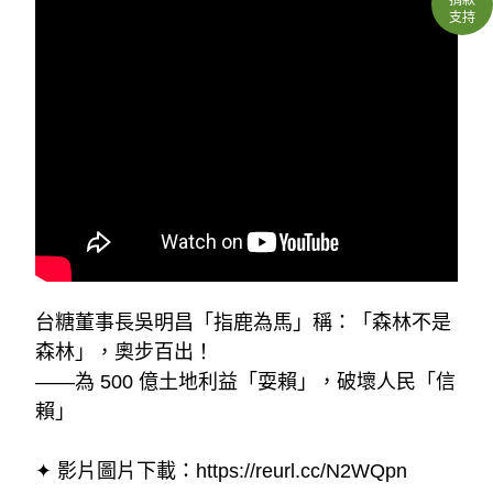
支持
台糖董事長吳明昌「指鹿為馬」稱：「森林不是
森林」，奧步百出！
——為 500 億土地利益「耍賴」，破壞人民「信
賴」
✦ 影片圖片下載：
https://reurl.cc/N2WQpn