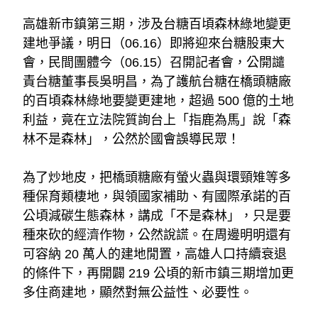
高雄新市鎮第三期，涉及台糖百頃森林綠地變更
建地爭議，明日（06.16）即將迎來台糖股東大
會，民間團體今（06.15）召開記者會，公開譴
責台糖董事長吳明昌，為了護航台糖在橋頭糖廠
的百頃森林綠地要變更建地，超過 500 億的土地
利益，竟在立法院質詢台上「指鹿為馬」說「森
林不是森林」，公然於國會誤導民眾！
為了炒地皮，把橋頭糖廠有螢火蟲與環頸雉等多
種保育類棲地，與領國家補助、有國際承諾的百
公頃減碳生態森林，講成「不是森林」，只是要
種來砍的經濟作物，公然說謊。在周邊明明還有
可容納 20 萬人的建地閒置，高雄人口持續衰退
的條件下，再開闢 219 公頃的新市鎮三期增加更
多住商建地，顯然對無公益性、必要性。