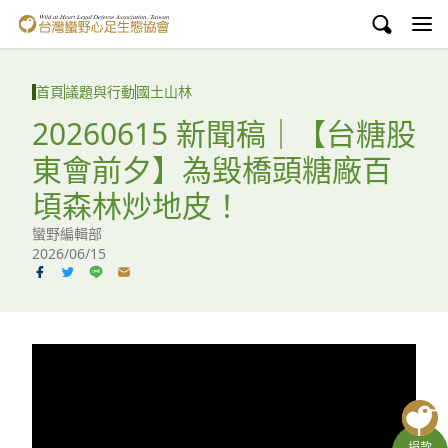
台灣蠻野心足生態協會
認識蠻野
首頁
議題與行動
國土山林
議題與行動
20260615 新聞稿｜【台糖股
東會前夕】為毀橋頭糖廠百
環境教育
頃森林炒地皮！
白海豚媽祖宮
蠻野編輯部
2026/06/15
支持蠻野
English
臉書
YouTube
捐款