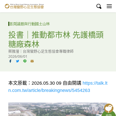
台灣蠻野心足生態協會
認識蠻野
首頁
議題與行動
國土山林
議題與行動
投書｜推動都市林 先護橋頭
糖廠森林
環境教育
蔡雅瀅｜台灣蠻野心足生態協會專職律師
白海豚媽祖宮
2026/06/01
支持蠻野
English
本文原載：
2026.05.30 09
自由開講
https://talk.lt
n.com.tw/article/breakingnews/5454263
臉書
YouTube
捐款