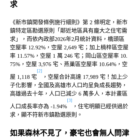
求
《新市鎮開發條例施行細則》第
2
條明定，新市
鎮特定區勘選原則「鄰近地區具有龐大之住宅需
求」，而依內政部
2026
年
2
月統計資料，橋頭區
空屋率
12.92%
，空屋
2,649
宅；加上楠梓區空屋
率
11.57%
，空屋
1
萬
246
宅；岡山區空屋率
10.
75%
，空屋
3,976
宅、燕巢區空屋率
10.64%
，空
[2]
屋
1,118
宅
，空屋合計高達
17,989
宅！加上少
子化影響，全國及高雄市人口均呈負成長趨勢，
高雄過去十年，人口已減少
6
萬多人，本計畫區
[3]
人口成長率亦為
-1.94%
，住宅明顯已經供過於
求，顯不符新市鎮勘選原則。
如果森林不見了，豪宅也會無人問津