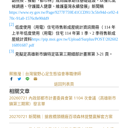
副院長：推動「都市林」成為國家韌性基礎建設，以強化氣
候調適、守護國人健康、維護臺灣永續發展」新聞稿
https://www.ey.gov.tw/Page/9277F759E41CCD91/3c5fe94d-ce92-4
70c-91a0-1576c8e90dd9
[2]
低度使用
（
用電
）
住宅待售新成屋統計資訊簡冊（
114
年
上半年低度使用（用電
）
住宅
114
年第
1
季、
2
季待售新成
屋統計資料
https://pip.moi.gov.tw/Upload/Surplus/POST/202602
16891687.pdf
[3]
見擬定高雄新市鎮特定區第三期細部計畫案第
3-21
頁。
蔡雅瀅｜台灣蠻野心足生態協會專職律師
返回列表頁
相關文章
20260721 內政部都市計畫委員會第 1104 次會議（高雄新市
鎮第三期案）發言單
20270721 新聞稿｜搶救橋頭糖廠百頃森林提雙贏解套方案