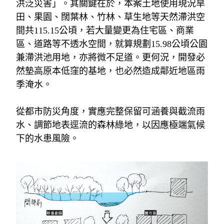
洪泛災害」。其關鍵在於，本案土地使用現況旱
田、果園、闊葉林、竹林、草生地等天然滯洪空
間共
115.15
公頃，若大量變更為住宅區、商業
區、道路等不透水空間，就算規劃
15.98
公頃公園
兼滯洪池用地，亦將微不足道。更何況，開發必
然墊高原本低窪的基地，也必然造成鄰近地區雨
季淹水。
從都市防災角度，實應完整保留可涵養與截流雨
水、調節地表逕流的森林綠地，以因應極端氣候
下的水患風險。