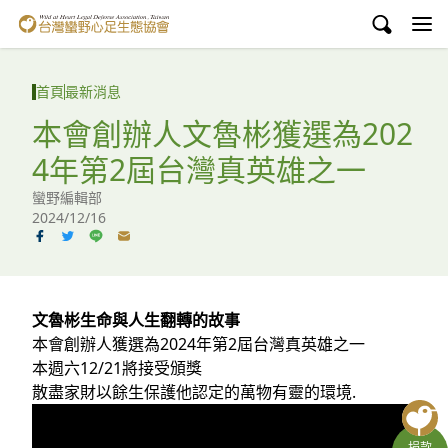
台灣蠻野心足生態協會
認識蠻野
首頁
最新消息
議題與行動
本會創辦人文魯彬獲選為202
4年第2屆台灣真英雄之一
環境教育
蠻野編輯部
白海豚媽祖宮
2024/12/16
支持蠻野
English
文魯彬生命與人生翻轉的故事
本會創辦人獲選為2024年第2屆台灣真英雄之一
臉書
本週六12/21將接受頒獎
散盡家財以餘生保護他認定的萬物有靈的環境.
YouTube
捐款