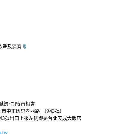
聲及演奏🎙️
:00賦歸~期待再相會
北市中正區忠孝西路一段43號）
M3號出口上來左側即是台北天成大飯店
.tw