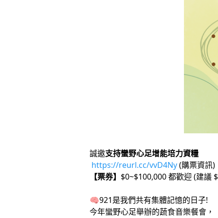
誠邀
支持蠻野心足增能培力資糧
https://reurl.cc/vvD4Ny
(購票資訊)
【票券】
$0~$100,000 都歡迎 (建議 $
🧠921是我們共有集體記憶的日子!
今年蠻野心足舉辦的蔬食音樂餐會，