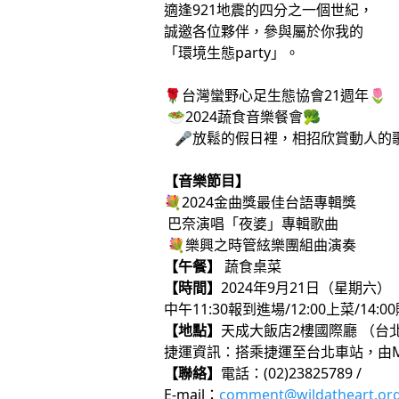
適逢921地震的四分之一個世紀，
誠邀各位夥伴，參與屬於你我的
「環境生態party」。
🌹台灣蠻野心足生態協會21週年🌷
🥗2024蔬食音樂餐會🥦
🎤放鬆的假日裡，相招欣賞動人的歌
【音樂節目】
💐2024金曲獎最佳台語專輯獎
巴奈演唱「夜婆」專輯歌曲
💐樂興之時管絃樂團組曲演奏
【午餐】
蔬食桌菜
【時間】
2024年9月21日（星期六）
中午11:30報到進場/12:00上菜/14
【地點】
天成大飯店2樓國際廳 （台
捷運資訊：搭乘捷運至台北車站，由
【聯絡】
電話：(02)23825789 /
E-mail：
comment@wildatheart.org