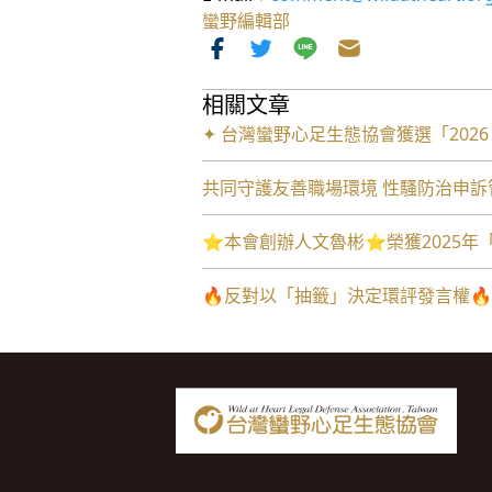
蠻野編輯部
相關文章
✦ 台灣蠻野心足生態協會獲選「202
共同守護友善職場環境 性騷防治申訴管道: 
⭐️本會創辦人文魯彬⭐️榮獲2025
🔥反對以「抽籤」決定環評發言權🔥