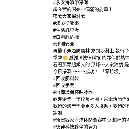
#永安海濱帶淨灘
超充實的開始⋯滿滿的能量！
帶著大家探討著
#海廢從哪來
#生活減垃圾
#白海豚危機
#淨灘安全
再攜手穿過防風林 來到沙灘上 執行
掌聲👏 感謝 #德律科技 的夥伴們
看著那顆超級大的 浮球～大家猜猜 
今日淨灘～～～成功！ 「零垃圾」
#回收肥料袋
#回收手套
#自備環保杯裝冷飲
歡迎企業、學校及社團，來電洽詢淨
我們的海岸需要更多人協助，我們的
謝謝
#新屋客家海洋休閒遊客中心 超棒的
#德律科技夥伴的努力