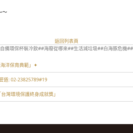
～～
返回列表頁
#自備環保杯裝冷飲
##海廢從哪來
##生活減垃圾
##白海豚危機
#
6 海洋保育典範」✦
02-23825789#19
年「台灣環境保護終身成就獎」