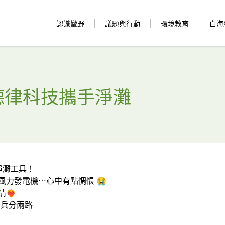
認識蠻野
議題與行動
環境教育
白海
德律科技攜手淨灘
淨灘工具！
風力發電機⋯心中有點惆悵 😭
‍🔥
伴兵分兩路