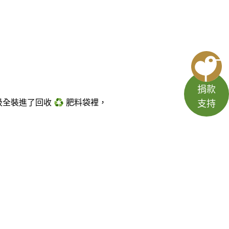
捐款
全裝進了回收 ♻️ 肥料袋裡，
支持