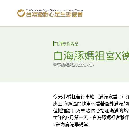
台灣蠻野心足生態協會
首頁
最新消息
白海豚媽祖宮X
蠻野編輯部
2023/07/07
今天小編扛著行李箱（滿滿家當…）
步上 海線區間快車～看著窗外滿滿的
但抵達湖口火車站 內心拾起滿滿的熱情❤️
忙碌的7月第一天，白海豚媽祖宮夥
#館內鹿港學講堂