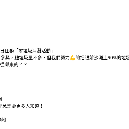
今日任務「零垃圾淨灘活動」
熱情參與，雖垃圾量不多，但我們努力💪的把眼前沙灘上90%的垃圾
是從哪來的？？
灘⋯
理念需要更多人知道！
場地