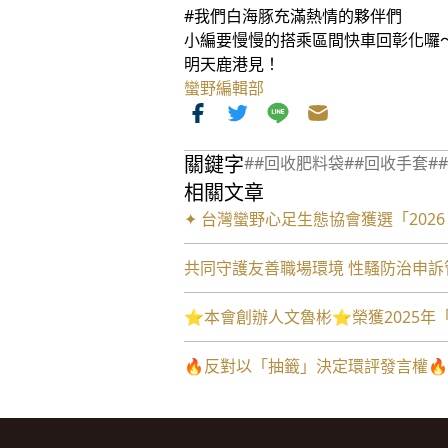
#我們白海豚充滿熱情的夥伴們
小編要慢慢的搭乘區間快車回彰化囉
明天鹿港見！
蠻野編輯部
關鍵字
##回收肥料袋
##回收手套
#
相關文章
✦ 台灣蠻野心足生態協會獲選「202
共同守護友善職場環境 性騷防治申訴管道: 
⭐️本會創辦人文魯彬⭐️榮獲2025
🔥反對以「抽籤」決定環評發言權🔥