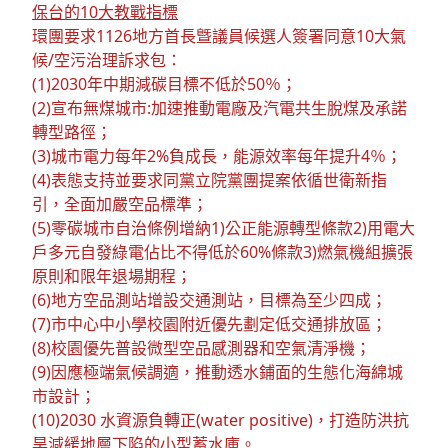
保台的10大教戰指標
環團要求1126地方首長曁議員候選人簽署同意10大氣
候/空污治理訴求包：
(1)2030年中期減碳目標不低於50％；
(2)宣布無煤城市:加速推動電廠及汽電共生脫煤及承諾
轉型路徑；
(3)城市電力每年2%負成長，能源效率每年提升4％；
(4)表態支持並要求同黨立院黨團提案依循世衛新指
引，全面加嚴空品標準；
(5)零碳城市自治條例增納1)公正能源轉型條款2)用電大
戶多元自發綠電佔比不得低於60%條款3)燃氣機組擴張
原則和限年退場期程；
(6)地方空品測站增設交通測站，目標為至少四成；
(7)市中心中小學校園附近優先劃定低交通排放區；
(8)校園優先普設微型空品感測器和空氣清淨機；
(9)因應極端氣候調適，推動透水鋪面的生態化海綿城
市設計；
(10)2030 水資源負轉正(water positive)，打造防洪抗
旱減緩地層下陷的小型蓄水庫。