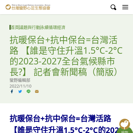
台灣蠻野心足生態協會
認識蠻野
首頁
議題與行動
永續循環經濟
議題與行動
抗暖保台+抗中保台=台灣活
路 【誰是守住升溫1.5°C-2°C
環境教育
的2023-2027全台氣候縣市
白海豚媽祖宮
長?】 記者會新聞稿（簡版）
支持蠻野
蠻野編輯部
2022/11/10
English
臉書
抗暖保台+抗中保台=台灣活路
YouTube
【誰是守住升溫1.5°C-2°C的2023
捐款