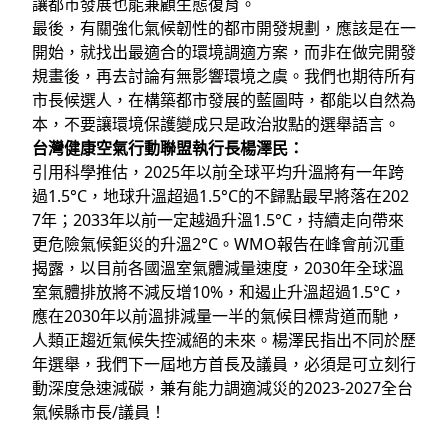
讓都市發展也能兼顧生態復育。
最後，有關強化氣候韌性的都市開發規劃，應該是在一
開始，就找出最適合的環境調適方案，而非在做完開發
規畫後，再去討論有無影響環境之虞。我們也期待所有
市長候選人，在構築都市發展的藍圖時，都能以自然為
本，不要讓環境保護變成只是政治妝點的選舉語言。
台灣健康空氣行動聯盟執行長楊澤民：
引用科學推估，2025年以前全球平均升溫將有一年跨
過1.5°C，地球升溫超過1.5°C的不歸點最早將落在202
7年；2033年以前一定越過升溫1.5°C，持續走向帶來
更危險氣候鉅災的升溫2°C。WMO報告在峰會前沉重
揭露，以目前各國溫室氣體減量速度，2030年全球溫
室氣體排放將不減反增10%，和遏止升溫超過1.5°C，
應在2030年以前溫排減量一半的氣候目標背道而馳，
人類正趨近氣候失控滅絕的未來。楊澤民指出不同於歷
年選舉，我們下一屆地方首長及議員，必須是可立刻行
動深度急速減碳，兼有能力調適減災的2023-2027全台
氣候縣市長/議員！