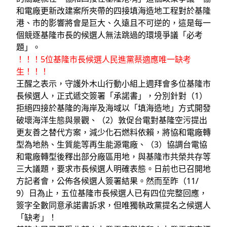
和電廠更新改建案所夾帶的四接填海造地工程對於基隆
港、市的影響將會是巨大、久遠且不可逆的，這是每一
個競逐基隆市長的候選人無法跳過的環境爭議「必考
題」。
！！！5位基隆市長候選人民進黨蔡適應唯一缺考
生！！！
王醒之表示，守護外木山行動小組上週拜會多位基隆市
長候選人，正式遞交簽署「承諾書」，分別針對（1）
拒絕四接於基隆的海岸及海域以「填海造地」方式開發
破壞海洋生態與景觀、（2）敦促台電對基隆空污提出
更友善之替代方案，減少化石燃料依賴，將協和電廠轉
型為地熱、生質能等再生能源電廠、（3）協調台電協
和電廠轉型後釋出部分廠區用地，與基隆市共榮共存等
三大議題，要求市長候選人明確表態。日前也已召開地
方記者會，公佈各候選人簽署結果。然而至昨（11/
9）日為止，五位基隆市長候選人已有四位完整回應，
簽字全數同意承諾書訴求，但唯獨執政黨提名之候選人
「缺考」！