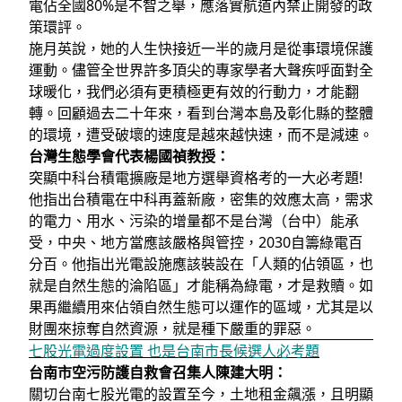
電佔全國80%是不智之舉，應落實航道內禁止開發的政
策環評。
施月英說，她的人生快接近一半的歲月是從事環境保護
運動。儘管全世界許多頂尖的專家學者大聲疾呼面對全
球暖化，我們必須有更積極更有效的行動力，才能翻
轉。回顧過去二十年來，看到台灣本島及彰化縣的整體
的環境，遭受破壞的速度是越來越快速，而不是減速。
台灣生態學會代表楊國禎教授：
突顯中科台積電擴廠是地方選舉資格考的一大必考題!
他指出台積電在中科再蓋新廠，密集的效應太高，需求
的電力、用水、污染的增量都不是台灣（台中）能承
受，中央、地方當應該嚴格與管控，2030自籌綠電百
分百。他指出光電設施應該裝設在「人類的佔領區，也
就是自然生態的淪陷區」才能稱為綠電，才是救贖。如
果再繼續用來佔領自然生態可以運作的區域，尤其是以
財團來掠奪自然資源，就是種下嚴重的罪惡。
七股光電過度設置 也是台南市長候選人必考題
台南市空污防護自救會召集人陳建大明：
關切台南七股光電的設置至今，土地租金飆漲，且明顯