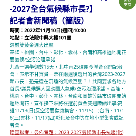
支持
-2027全台氣候縣市長?】
記者會新聞稿（簡版）
時間：2022年11月10日(週四)10:00
地點：立法院中興大樓101室
選前雙黃金週大出擊
基隆、桃園、台中、彰化、雲林、台南和高雄遍地開花
要氣候/空污治理承諾
九合一選舉倒數15天，北中南25環團今聯合召開記者
會，表示不甘寶貴一票在兩週後選出的台灣2023-2027
縣市長，恐是還在沉睡的氣候巨嬰？！共同要求各地方
首長/議員候選人回應國人氣候/空污治理承諾。基隆、
桃園、台中、彰化、雲林、台南和高雄等縣市環團開始
遍地開花，宣布接下來將在選前黃金雙週陸續出擊:高
雄11/13(日)反空污要健康集會、11/15(二)台南、11/1
6(三)雲林、11/17(四)彰化及台中等在地小型集會或記
者會。
環團聯考，公佈考題：2023-2027氣候縣市長抗暖(化)