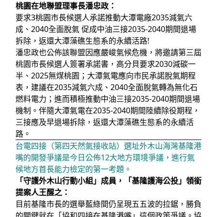
桃園在地聯盟理事長潘忠政：
要求3桃園市長候選人承諾推動大潭電廠2035減氣六
成、2040全面脫氣 促成中油三接2035-2040期間退場
拆除，返還大潭藻礁生態系的永續活路!
潘忠政也公佈該聯盟因應嚴峻氣候危機，將邀請第三屆
桃園市長候選人簽署承諾書，高分貝要求2030減碳一
半、2025無煤桃園；大潭氣電應向市民承諾脫氣期程
表，建議在2035減氣六成、2040全面脫氣轉為無化石
燃料電力；進而積極推動中油三接2035-2040期間退場
機制。伴隨大潭氣電在2035-2040期間陸續除役期程，
三接應及早退場拆除，返還大潭藻礁生態系的永續活
路。
台電四接（第四天然氣接收站）選址外木山海灣基隆港
嘴的開發爭議是今日公佈12大地方環境爭議，進行氣
候地方首長能力檢定的第一考題。
「守護外木山行動小組」成員，「基隆護海公投」領銜
提案人王醒之：
目前基隆市長的選舉藍綠間仍呈現五五波的拉鋸，勝負
的關鍵就在「協和四接在基隆港嘴」這個政策爭議。協