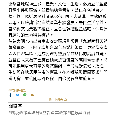
衝擊當地環境生態、產業、文化、生活，必須立即盤點
具體事件與區域，並實施總量管制，禁止在省道台61
線西側、臨近居民社區500公尺內、大潮溝、生態敏感
區等，以維護當地自然產業永續發展、居民生活品質、
自然與文化景觀等權益，且合理調控租金漲幅，保障原
有蚵農的土地租賃權益。
陳建大明也指出台南市安定區規劃設置「九崴南科天然
氣發電廠」，除了增加台灣化石燃料總量，更緊鄰安南
區人口密集區，造成民眾對空氣品質惡化的高度質疑，
並且在未來為了因應台積電近百億度的高用電需求，將
可能採用更大容量的燃汽機組，而形成對氣候、環境、
生態與在地居民健康的衝擊。在地鄉親與環團要求加開
說明會，並公開環評過程，由公民参與並監督。
蠻野編輯部
返回列表頁
關鍵字
#環境政策與法律
#監督產業政策
#能源與資源