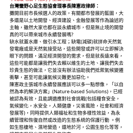
台灣蠻野心足生態協會理事長陳憲政律師：
攤開目前市長候選人的政策，有關都市發展的藍圖，大
多還是以土地開發、經濟建設、金融發展等作為論述的
主軸，雖然大家也都在談永續城市，但是無止境的開發
真的可以帶來城市永續發展嗎?
缺水就蓋水庫、做引水工程；缺電(減碳)就拼命天然氣
發電廠或是天然氣接受站，這些開發或許可以立即解決
眼下的問題，滿足經濟開發的需求，但是就長遠來看，
這些可能都是讓我們失去賴以維生的土地、讓我們失去
珍貴生態的做法，它並沒有辦法協助我們抵禦氣候變遷
衝擊，甚至可能讓氣候災難更加惡化。
陳憲政主張城市永續發展應該可以多一點想像，「以自
然為本的解決方案」(Nature-based Solutions)，已經
被認為有效，且能調適應對社會挑戰(包括糧食安全，
氣候變化，水安全，人類健康，災害風險，社會和經濟
發展等)，同時提供人類福祉和生物多樣性效益，為永
續管理和恢復自然或改造的生態系統的保護行動 。例
如生態棲地、濕地營造，還地於河，公園生態化等等，