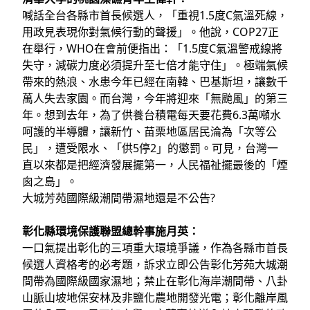
喊話全台各縣市首長候選人，「重視1.5度C氣溫死線，
用政見表現你對氣候行動的聲援」。他說，COP27正
在舉行，WHO在會前便指出：「1.5度C氣溫警戒線將
失守，減碳力度必須提升至七倍才能守住」。極端氣候
帶來的熱浪、水患今年已經在南韓、巴基斯坦，讓數千
萬人失去家園。而台灣，今年將迎來「無颱風」的第三
年。想到去年，為了供養台積電每天要花費6.3萬噸水
呵護的半導體，讓新竹、苗栗地區居民淪為「次等公
民」，遭受限水、「供5停2」的懲罰。可見，台灣一
直以來都是把經濟發展擺第一，人民福祉擺最後的「煙
囪之島」。
大城芳苑國際級潮間帶濕地還是不公告?
彰化縣環境保護聯盟總幹事施月英：
一口氣提出彰化的三項重大環境爭議，作為各縣市首長
候選人資格考的必考題，訴求立即公告彰化芳苑大城潮
間帶為國際級國家濕地；禁止在彰化海岸潮間帶、八卦
山脈山坡地保安林及非鹽化農地開發光電；彰化離岸風