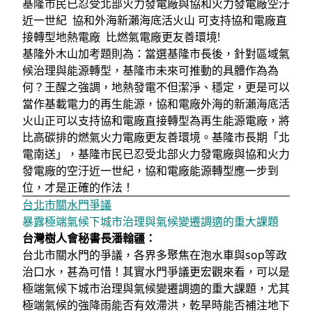
基隆市民已忍受北部火力發電廠與協和火力發電廠空汙
近一世紀 協和外海新瀨海底活火山 可支持協和電廠直
接轉型地熱電廠 比燃氣電廠更友善環境!
基隆外木山加考題則為：當選基隆市長後，針對區域氣
候治理與能源轉型，基隆市未來可推動的具體作為為
何？王醒之強調，地熱發電不但潔淨、穩定，更是可以
當作基載電力的再生能源，協和電廠外海的新瀨海底活
火山正可以支持協和電廠直接轉型為再生能源電廠，將
比高碳排的燃氣火力電廠更友善環境。基隆市長期「北
電南送」，基隆市民已忍受北部火力發電廠與協和火力
發電廠的空汙近一世紀，協和電廠能源轉型應一步到
位，才是正確的作法！
台北市關水門爭議
暴露極端氣候下城市治理與氣候變遷調適的重大課題
台灣樹人會秘書長潘翰疆：
台北市關水門的爭議，各界多聚焦在泡水車與sop等政
治口水，甚為可惜！其實水門爭議更宏觀來看，可以是
極端氣候下城市治理與氣候變遷調適的重大課題，尤其
極端氣候的強降雨能否有效滯洪，乾旱時能否補注地下