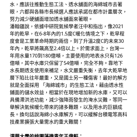
水，應該往推動生態工法、透水舖面的海綿城市去著
眼，六都與各縣市長候選人應該承諾在都市計畫層次，
努力減少硬舖面增加透水舖面來著眼。
潘翰疆說，依據中研院氣候學者汪中和指出，像2021
年的乾旱，在6-8年內的1.5度C暖化情境之下，乾旱程
度會是工業革命時期的兩倍，到了升溫2度C的未來30
年內，乾旱將飆高至2.4倍以上。於需求面上，台灣一
年用水量170到180億噸，主要使用的地表水只有126
億噸，其中水庫只保留了54億噸，完全不夠。靠地下
水長期透支使用來補足，水文嚴重失衡，去年大乾旱地
層下陷比往年嚴重，又是國土另一種傷害！最好的解方
就是全面採用 「海綿城市」的生態工法，藉由透水性
鋪面的儲水效益，相當於在現地增加新的水庫，又可以
具備滯洪池功能，減少強降雨發生的淹水災難，等同一
舉解決氣候暖化帶來的諸多難題，以及用水的巨額成
長。換句話說海綿小水庫解方，可以緩解台積電等高科
技產業擴張大量需水的重大難關！
清華大學的桃園藻礁青年王偉軒：