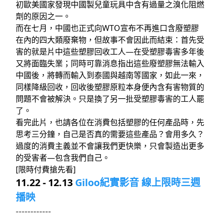
初歐美國家發現中國製兒童玩具中含有過量之溴化阻燃
劑的原因之一。
而在七月，中國也正式向WTO宣布不再進口含廢塑膠
在內的四大類廢棄物，但故事不會因此而結束：首先受
害的就是片中這些塑膠回收工人—在受塑膠毒害多年後
又將面臨失業；同時可靠消息指出這些廢塑膠無法輸入
中國後，將轉而輸入到泰國與越南等國家，如此一來，
同樣降級回收，回收後塑膠原粒本身便內含有害物質的
問題不會被解決。只是換了另一批受塑膠毒害的工人罷
了。
看完此片，也請各位在消費包括塑膠的任何產品時，先
思考三分鐘，自己是否真的需要這些產品？會用多久？
過度的消費主義並不會讓我們更快樂，只會製造出更多
的受害者—包含我們自己。
[限時付費搶先看]
11.22 - 12.13
Giloo紀實影音 線上限時三週
播映
------------