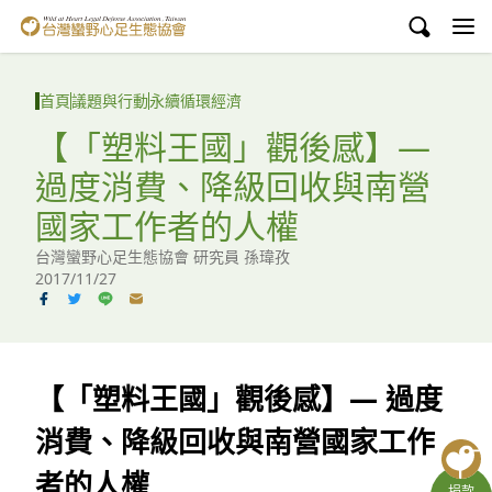
台灣蠻野心足生態協會
認識蠻野
首頁
議題與行動
永續循環經濟
議題與行動
【「塑料王國」觀後感】—
過度消費、降級回收與南營
環境教育
國家工作者的人權
白海豚媽祖宮
台灣蠻野心足生態協會 研究員 孫瑋孜
2017/11/27
支持蠻野
English
臉書
【「塑料王國」觀後感】— 過度
消費、降級回收與南營國家工作
YouTube
者的人權
捐款