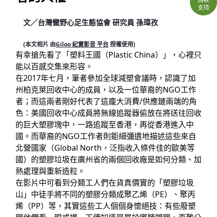
支持
文／台灣蠻野心足生態協會 研究員 孫瑋孜
(本文相片 由
Giloo 紀實影音 平台
 授權使用
)
有幸搶先看了「塑料王國（Plastic China）」，心裡只
能以百感交集來形容。
在2017年七月，筆者參加全球減塑會議時，認識了加
州柏克萊回收中心的成員，以及一位華裔的NGO工作
者；而這兩者剛好代表了這龐大消費/供應鏈兩端的角
色：美國回收中心成員將無線追蹤器偷放在將送往回收
的巨大塑膠塊中，一路追蹤至香港，再從香港進入中
國。而華裔的NGO工作者則鉅細彌遺地描述這些來自
北營國家（Global North，泛指收入條件佳的歐美等
國）的塑膠垃圾在廣州省的兩個回收廠是如何分類、加
熱處理與重新造粒。
在影片中可看到分類工人們在貨真價實的「塑膠垃圾
山」中徒手將不同的塑膠分類成聚乙烯（PE）、聚丙
烯（PP）等，其實這些工人個個身懷絕技：有些廢塑