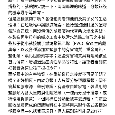
膠他們看一眼或摸一下便知道是屬於哪類塑膠，再難分
辨些的，就點把火燒一下，聞聞那煙的味道—分類錯誤
的機率幾乎等於零。
但是這樣就夠了嗎？各位也將看到他們及其子女的生活
環境：在垃圾堆中鑽隧道玩耍、撿拾還沒開封過的塑膠
氣球自己玩、用沒價值的塑膠廢物代替柴火燒來煮飯、
在製造再生粒料的鐵皮工廠中以污水洗臉...無形之中這
些孩子從小就接觸了燃燒聚氯乙烯（PVC）會產生的戴
奧辛，以及各種添加於塑膠中的有害物質—重金屬鉛、
塑化劑、溴化阻燃劑等等；這些有害物質具有阻礙孩童
智力發育、增加過動症與性早熟等特性，讓筆者看到這
裡著實為這些孩子捏把冷汗。
而塑膠中的有害物質，在重新造粒之後就不再是問題了
嗎？正好相反。由於分類工人只管分好塑膠種類，卻不
管其塑膠來源—舉例來說，有些來自於家電、裝潢用的
塑膠類內含大量的溴化阻燃劑（一種內分泌干擾素，或
稱環境賀爾蒙），但同樣在分類後被拿去造粒，而這些
回收塑膠造成的塑膠粒料在中國將用來製作各式各樣的
塑膠產品—包括兒童玩具。個人揣測這可能是2017年