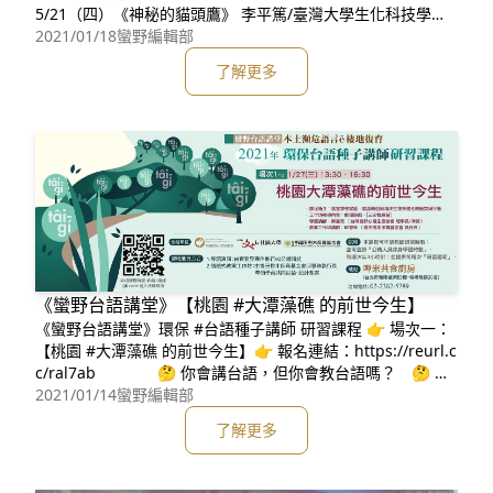
5/21（四）《神秘的貓頭鷹》 李平篤/臺灣大學生化科技學系
2021/01/18
蠻野編輯部
名譽教授 報導內容：神祕ê『貓頭鷹』 2020/6
了解更多
《蠻野台語講堂》【桃園 #大潭藻礁 的前世今生】
《蠻野台語講堂》環保 #台語種子講師 研習課程 👉 場次一：
【桃園 #大潭藻礁 的前世今生】👉 報名連結：https://reurl.c
c/ral7ab 🤔 你會講台語，但你會教台語嗎？ 🤔 你
知道怎麼用「劇場遊戲」設計 #台語教案嗎？ 🤔 你想過怎麼
2021/01/14
蠻野編輯部
把「大潭藻礁」放到你的台語教學中嗎？ 蠻野心足「202
了解更多
1年 環保台語種子講師研習課程」來了！第一場就是我們最關
心的【桃園大潭藻礁的前世