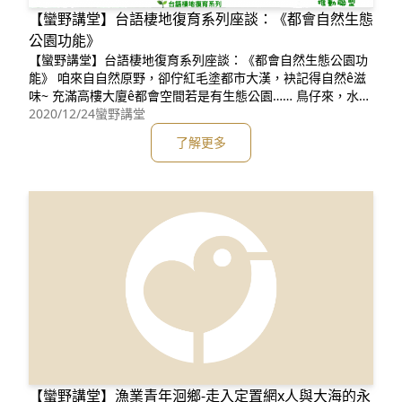
【蠻野講堂】台語棲地復育系列座談：《都會自然生態
公園功能》
【蠻野講堂】台語棲地復育系列座談：《都會自然生態公園功
能》 咱來自自然原野，卻佇紅毛塗都市大漢，袂記得自然ê滋
味~ 充滿高樓大廈ê都會空間若是有生態公園…… 鳥仔來，水雞
叫，蜂飛蝶舞，自然重新倒轉來~ 邀請您鬥陣來推捒公園生態
2020/12/24
蠻野講堂
化，告別水泥公園~ https://fb.watch/2A27yCpOGf/ 【講堂
了解更多
內容精華】
【蠻野講堂】漁業青年洄鄉-走入定置網x人與大海的永