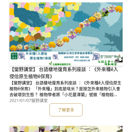
【蠻野講堂】 台語棲地復育系列座談 ：《外來種ê入
侵佮原生植物ê保育》
【蠻野講堂】 台語棲地復育系列座談 ：《外來種ê入侵佮原生
植物ê保育》 「外來種」到底是啥米？是按怎外來植物引入會
去破壞到生態？ 植物學者將「小花蔓澤蘭」號做「植物殺
手」、「綠癌」或「綠色福壽螺」， 一个所在若是予伊入侵，
2021/01/07
蠻野講堂
遐ê樹仔可能攏會予伊弄到死了了。 「陰香」遮
了解更多