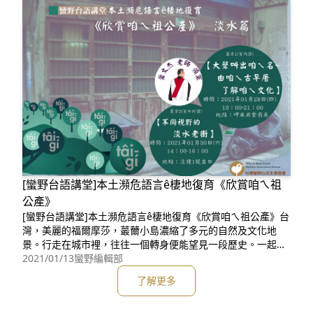
[蠻野台語講堂]本土瀕危語言ê棲地復育《欣賞咱ㄟ祖
公產》
[蠻野台語講堂]本土瀕危語言ê棲地復育《欣賞咱ㄟ祖公產》台
灣，美麗的福爾摩莎，蕞薾小島濃縮了多元的自然及文化地
景。行走在城市裡，往往一個轉身便能望見一段歷史。一起來
欣賞咱ㄟ祖公產，拾回一顆顆散落在台灣島嶼中的美麗珍珠。
2021/01/13
蠻野編輯部
🌼第1篇：淡水篇(共2場)🌼報名連結(請依場次分別報名)：第1
了解更多
場 https://neti.cc/6m51jQV / 第2場 https://neti.cc/G