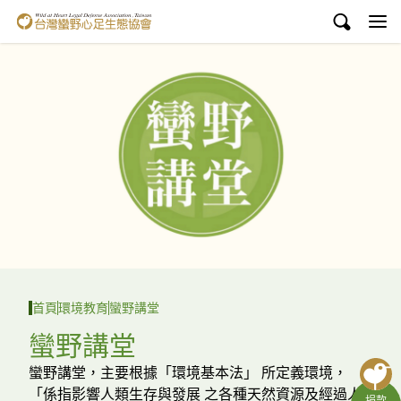
台灣蠻野心足生態協會
認識蠻野
議題與行動
環境教育
白海豚媽祖宮
支持蠻野
English
首頁
環境教育
蠻野講堂
臉書
蠻野講堂
YouTube
蠻野講堂，主要根據「環境基本法」 所定義環境，
「係指影響人類生存與發展 之各種天然資源及經過人
捐款