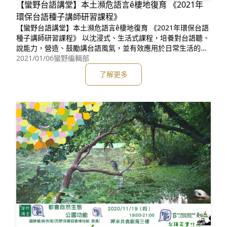
【蠻野台語講堂】本土瀕危語言ê棲地復育 《2021年
環保台語種子講師研習課程》
【蠻野台語講堂】本土瀕危語言ê棲地復育 《2021年環保台語
種子講師研習課程》 以沈浸式、生活式課程，培養對台語聽、
說能力，營造、鼓勵講台語風氣，並有效應用於日常生活的溝
通，讓台語得以永續；為環境教育注入創新思維，加強推廣台
2021/01/06
蠻野編輯部
語在地生活化與可應用性；建構推廣台語的環保專業社群，透
了解更多
過跨界的夥伴關係，促進終身學習成長。 【合辦單位】 社團
法人台灣蠻野