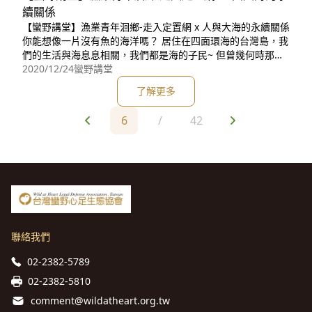
續關係
【蠻野講堂】漁業青年洄鄉-走入定置網 x 人與大海的永續關係
你能想像一片沒有魚的海洋嗎？ 居住在四面環海的台灣島，我
們的生活與海息息相關，我們都是海的子民~ 但曾幾何時那魚
獲豐饒的「Ila Formosa」子民吃下肚
2020/12/24
蠻野講堂
了解更多
6
/
42
聯絡我們
02-2382-5789
02-2382-5810
comment@wildatheart.org.tw