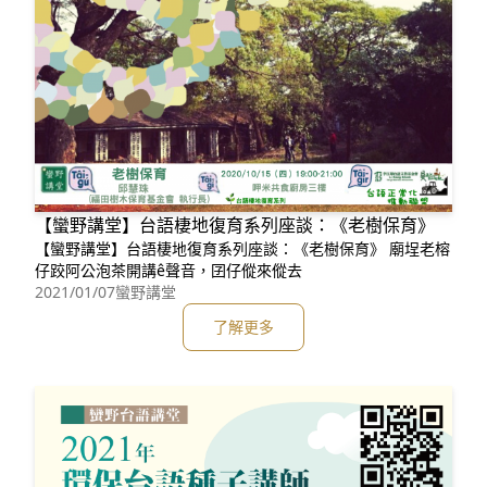
【蠻野講堂】台語棲地復育系列座談：《老樹保育》
【蠻野講堂】台語棲地復育系列座談：《老樹保育》 廟埕老榕
仔跤阿公泡茶開講ê聲音，囝仔傱來傱去
2021/01/07
蠻野講堂
了解更多