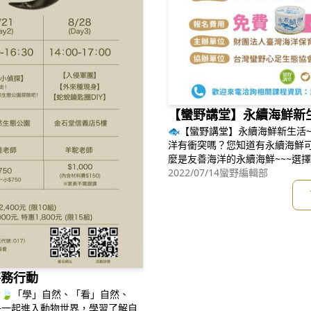
【蠻野講堂】永續海鮮新
🐟【蠻野講堂】永續海鮮新生活
洋有衝突嗎？您知道有永續海鮮
麼是友善海洋的永續海鮮~~~選
漁業，保護海洋環境，世世代代「年
2022/07/14
蠻野編輯部
者將贈送海洋之心認證產品，快手刀來報名
c/qLyMgzr****************
特務行動
動🍃「學」自然、「看」自然、
子一起進入動物世界，學習了解自