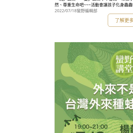
然、尊重生命吧~~~活動會讓孩子化身蟲
觀察動物，輕鬆探索生物世界的奧妙，並一
2022/07/18
蠻野編輯部
~~💓💓💓走！走！走！走！特務小小兵！
了解更
活動，快手刀報名喔~~~😍😍😍🌟報名網址：h