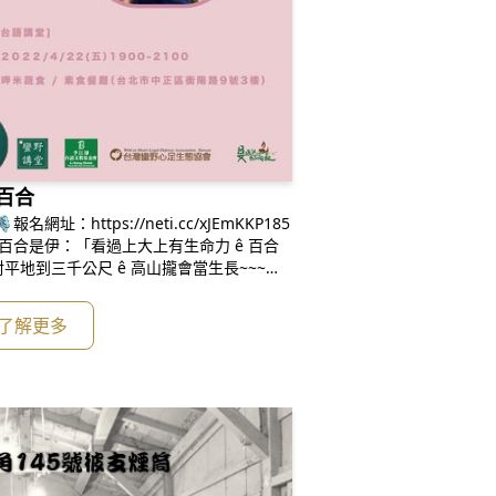
百合
址：https://neti.cc/xJEmKKP185
百合是伊：「看過上大上有生命力 ê 百合
地到三千公尺 ê 高山攏會當生長~~~💖
台灣各地大開，一蕊一蕊 ê 白色花蕊親像土
了解更多