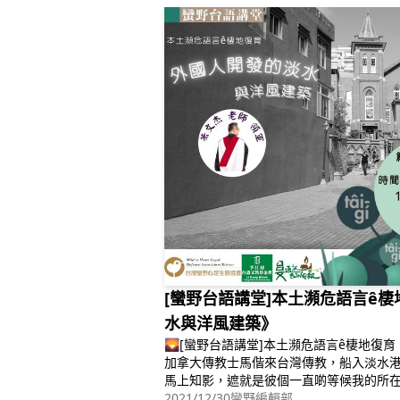
[蠻野台語講堂]本土瀕危語言ê
水與洋風建築》
🌄[蠻野台語講堂]本土瀕危語言ê棲地復
加拿大傳教士馬偕來台灣傳教，船入淡水
馬上知影，遮就是彼個一直啲等候我的所在
「安歇的所在」…..日本畫家木下靜涯佮
2021/12/30
蠻野編輯部