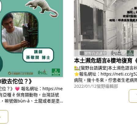
本土瀕危語言ê棲地復育《
🏡[蠻野台語講堂]本土瀕危語言
⭐報名網址：https://neti.c
病院，幾十冬來，佇患者生老病
”，你欲去佗位？》
請捌蹛佇樂生院職員宿舍50冬ê
2022/01/12
蠻野編輯部
佗位？》💗 報名網址：https://ne
生院內底感動人ê代誌。**
灣特有亞種 ê 保育類動物，台灣話號
土，嘛號做bùn-á、土龍或者是塗
多