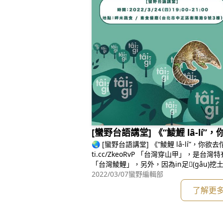
[蠻野台語講堂] 《“鯪鯉 lâ-lí
🌏 [蠻野台語講堂] 《“鯪鯉 lâ-lí”，你欲去
ti.cc/ZkeoRvP 「台灣穿山甲」，是台
「台灣鯪鯉」，另外，因為in足𠢕(gâu)挖
龜~~~這是一寡鯪鯉 ê 特性
2022/03/07
蠻野編輯部
了解更