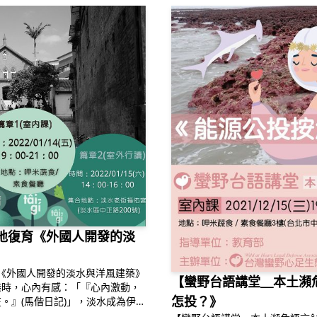
棲地復育《外國人開發的淡
育《外國人開發的淡水與洋風建築》
【蠻野台語講堂＿本土瀕
港時，心內有感：「『心內激動，
怎投？》
。』(馬偕日記)」，淡水成為伊
畫友去印度觀摩壁畫，卻相出路留佇