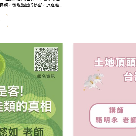
蟲特務，發現蟲蟲的秘密，近距離
起走入森林偵查動物、觀察動物~
一起來探險吧~~~🧐🧐🧐小班制
多
ttps://reur