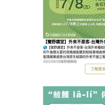
【蠻野講堂】外來不是客-台灣外
🌎【蠻野講堂】外來不是客-台灣外來種蛙類
的午後跟炎夏的夜晚總能聽到蛙蛙奏鳴曲
能隱藏著威脅台灣原生蛙類的外來不速之客？
主楊懿如老師一起來探究外來種蛙蛙的真相~~~
2022/06/28
蠻野編輯部
s://neti.cc/L6AQPqv***************
了解更
*****