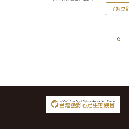
咧台灣，愛著淡水小鎮，一蹛著是二十年…
了解更
一來