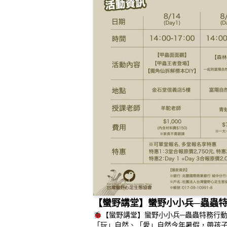
【蠻野講堂】蠻野小小兵─蟲蟲
🐞【蠻野講堂】蠻野小小兵─蟲蟲特務行
「玩」自然、「愛」自然今年暑假，帶孩