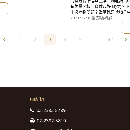
【蠻野台語講堂＿本土瀕危語言
…淡水到底有啥乜魅力，予外國人
有欠電？核四廠敢起好啊(矣)？
多
生過啥物問題？海草礁是啥物？
中港ê第二天然瓦斯接收站攏咧
2021/12/10
蠻野編輯部
開發；閣有台電基隆ê第四天然瓦
1
2
3
4
5
...
42
聯絡我們
02-2382-5789
02-2382-5810