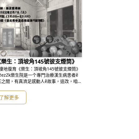
樂生：頂坡角145號彼支煙筒》
ê棲地復育《樂生：頂坡角145號彼支煙筒》
c/g52ezZk樂生院是一个專門治療漢生病患者ê
死之間，有真濟足感動人ê故事，這改，咱邀
耆老 –陳正豐先生來佮咱分享一寡仔發生佇樂
了解更多