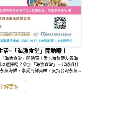
生活~「海漁食堂」開動囉！
~「海漁食堂」開動囉！愛吃海鮮跟友善海
可以選擇嗎？參加「海漁食堂」一起認識什
擇永續海鮮，享受海鮮美味，支持台灣永續
年有魚」~~~🐬🐡🦈😍報名並全程參加
~😍🌊報名網址：https://neti.c
了解更多