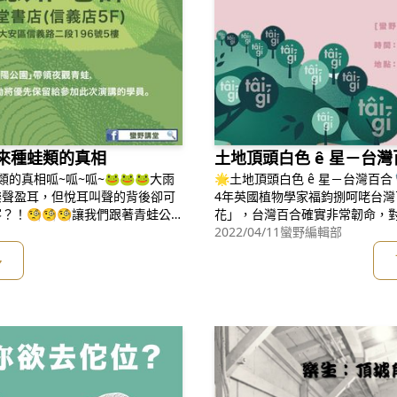
來種蛙類的真相
土地頂頭白色 ê 星－台灣
的真相呱~呱~呱~🐸🐸🐸大雨
🌟土地頂頭白色 ê 星－台灣百合🎙報名網
樂聲盈耳，但悅耳叫聲的背後卻可
4年英國植物學家福鈞捌呵咾台灣
！🧐🧐🧐讓我們跟著青蛙公
花」，台灣百合確實非常韌命，對平
👸👸👸🌞報名網址：http
💖💖春天來，台灣百合陸續佇咧
2022/04/11
蠻野編輯部
***************************
地頂頭白色 ê 星，花葯閃爍金色
多