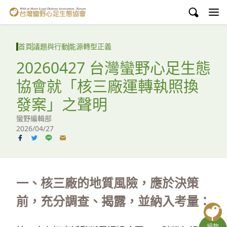
台灣蠻野心足生態協會
認識蠻野
首頁
議題與行動
能源轉型正義
議題與行動
20260427 台灣蠻野心足生態
協會就「核三廠運轉執照換
環境教育
發案」之聲明
白海豚媽祖宮
蠻野編輯部
2026/04/27
支持蠻野
English
臉書
一、核三廠的地質風險，應於決策
前，充分調查、揭露，並納入考量：
YouTube
捐款