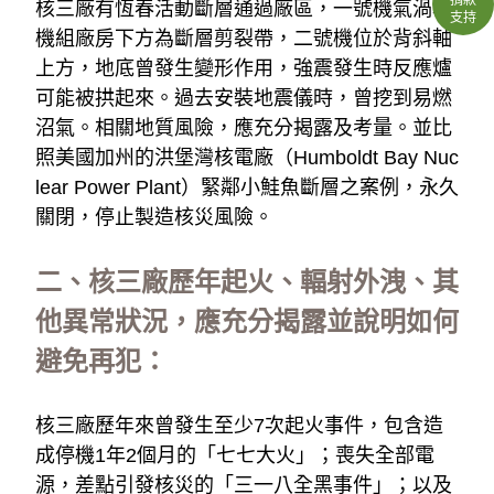
核三廠有恆春活動斷層通過廠區，一號機氣渦輪
支持
機組廠房下方為斷層剪裂帶，二號機位於背斜軸
上方，地底曾發生變形作用，強震發生時反應爐
可能被拱起來。過去安裝地震儀時，曾挖到易燃
沼氣。相關地質風險，應充分揭露及考量。並比
照美國加州的洪堡灣核電廠（Humboldt Bay Nuc
lear Power Plant）緊鄰小鮭魚斷層之案例，永久
關閉，停止製造核災風險。
二、核三廠歷年起火、輻射外洩、其
他異常狀況，應充分揭露並說明如何
避免再犯：
核三廠歷年來曾發生至少7次起火事件，包含造
成停機1年2個月的「七七大火」；喪失全部電
源，差點引發核災的「三一八全黑事件」；以及