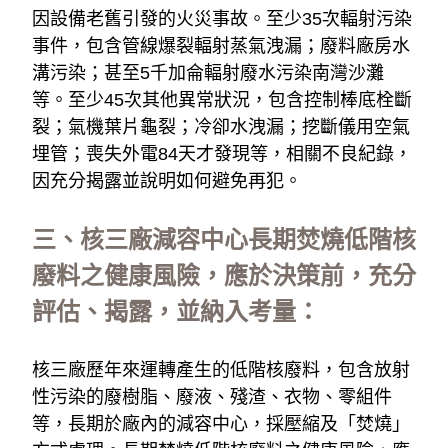
因設備老舊引發的火災事故。至少35次輻射污染
事件，包含管線爆裂輻射蒸氣洩漏；廢料廠房水
溝污染；甚至5千加侖輻射廢水污染南灣沙灘
等。至少45次其他異常狀況，包含控制棒底栓斷
裂；氣機葉片龜裂；冷卻水洩漏；挖斷儀用空氣
埋管；喪失外電84天才發現等，相關不良紀錄，
因充分揭露並說明如何避免再犯。
三、核三廠減容中心長期焚燒低階核
廢料之健康風險，應於決策前，充分
評估、揭露，並納入考量：
核三廠歷年來運轉產生的低階核廢料，包含放射
性污染的廢樹脂、廢液、殘渣、衣物、零組件
等，長期於廠內的減容中心，採壓縮及「焚燒」