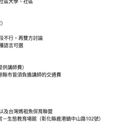
社區大學、社區
富）
時段不行，再雙方討論
種語言可選
提供講師費）
餘縣市皆須負擔講師的交通費
會以及台灣媽祖魚保育聯盟
宮－生態教育場館（彰化縣鹿港鎮中山路102號）