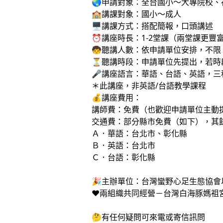
🌏申請對象：全台國小～大專院校、
🏫講課對象：國小～成人
🖥講課方式：搭配簡報，口頭講述
⏰講座時長：1-2堂課（兩堂課更豐
🧒聽講人數：依申請單位安排，不限
⏳️聽講時段：申請單位先提出，若
🎤講座語言：華語、台語、英語，三
＊此講座，非英語/台語教學課程
💰講座費用：
講師費：免費（也歡迎申請單位主動
交通費：部分縣市免費（如下），其
Ａ．華語：台北市、彰化縣
Ｂ．英語：台北市
Ｃ．台語：彰化縣
🎉主辦單位：台灣蠻野心足生態協
❤️兩組織共同經營－台灣白海豚媽祖
🤔有任何疑問可來電或寄信訊問