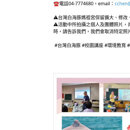
☎️電話04-7774680，email：
cchen@
⚠️台灣白海豚媽祖宮保留擴大、修
⚠️活動中所拍攝之個人及團體照片
時，請告訴我們，我們會取消特定照
#台灣白海豚 #校園講座 #環境教育