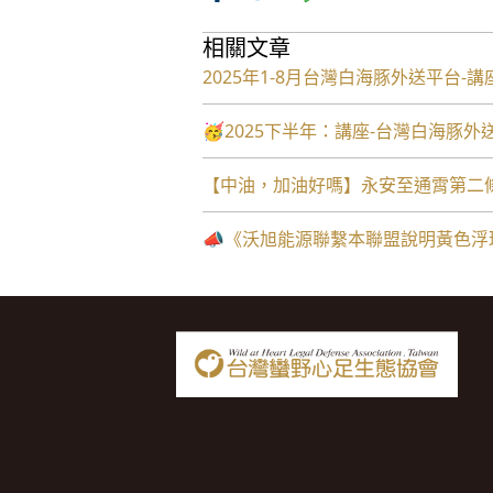
相關文章
2025年1-8月台灣白海豚外送平台-
🥳2025下半年：講座-台灣白海豚
【中油，加油好嗎】永安至通霄第二
📣《沃旭能源聯繫本聯盟說明黃色浮