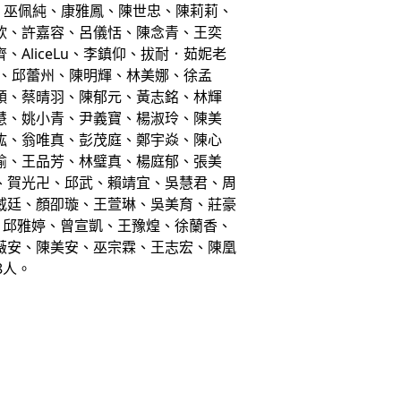
巫佩純、康雅鳳、陳世忠、陳莉莉、
欣、許嘉容、呂儀恬、陳念青、王奕
liceLu、李鎮仰、拔耐．茹妮老
加、邱蕾州、陳明輝、林美娜、徐孟
穎、蔡晴羽、陳郁元、黃志銘、林輝
慧、姚小青、尹義寶、楊淑玲、陳美
紘、翁唯真、彭茂庭、鄭宇焱、陳心
榆、王品芳、林璧真、楊庭郁、張美
、賀光卍、邱武、賴靖宜、吳慧君、周
威廷、顏卲璇、王萱琳、吳美育、莊豪
妤、邱雅婷、曾宣凱、王豫煌、徐蘭香、
薇安、陳美安、巫宗霖、王志宏、陳凰
8人。