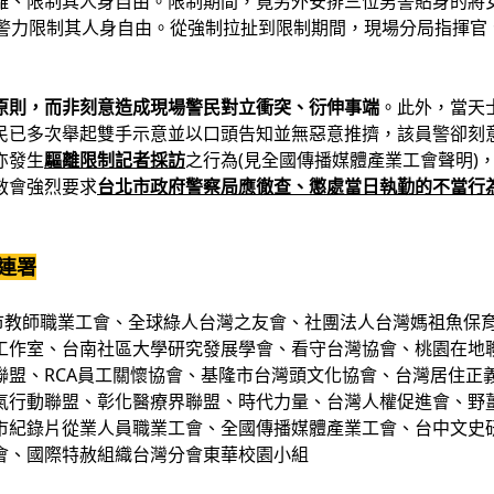
離、限制其人身自由。限制期間，竟另外安排三位男警貼身的將
位警力限制其人身自由。從強制拉扯到限制期間，現場分局指揮官
原則，而非刻意造成現場警民對立衝突、衍伸事端
。此外，當天士
民已多次舉起雙手示意並以口頭告知並無惡意推擠，該員警卻刻
亦發生
驅離限制記者採訪
之行為(見全國傳播媒體產業工會聲明)
救會強烈要求
台北市政府警察局應徹查、懲處當日執勤的不當行
連署
師職業工會、全球綠人台灣之友會、社團法人台灣媽祖魚保育
工作室、台南社區大學研究發展學會、看守台灣協會、桃園在地
聯盟、RCA員工關懷協會、基隆市台灣頭文化協會、台灣居住正
氣行動聯盟、彰化醫療界聯盟、時代力量、台灣人權促進會、野
市紀錄片從業人員職業工會、全國傳播媒體產業工會、台中文史
會、國際特赦組織台灣分會東華校園小組