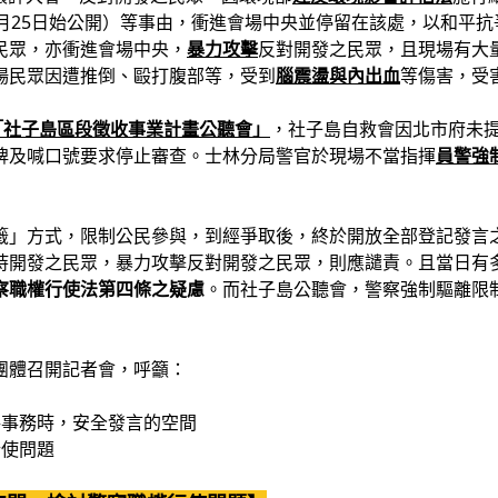
2月25日始公開）等事由，衝進會場中央並停留在該處，以和平
民眾，亦衝進會場中央，
暴力攻擊
反對開發之民眾，且現場有大
場民眾因遭推倒、毆打腹部等，受到
腦震盪與內出血
等傷害，受
「社子島區段徵收事業計畫公聽會」
，社子島自救會因北市府未
牌及喊口號要求停止審查。士林分局警官於現場不當指揮
員警強
籤」方式，限制公民參與，到經爭取後，終於開放全部登記發言之
持開發之民眾，暴力攻擊反對開發之民眾，則應譴責。且當日有
察職權行使法第四條之疑慮
。而社子島公聽會，警察強制驅離限
團體召開記者會，呼籲：
共事務時，安全發言的空間
行使問題