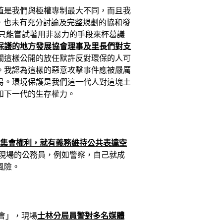
值是我們與極權專制最大不同，而且我
義，也未有充分討論及完整規劃的協和發
只能嘗試著用非暴力的手段來杯葛議
保護的地方發展協會理事及里長們對支
關這樣公開的放任默許反對環保的人可
。我認為這樣的惡意攻擊事件應被嚴厲
易。環境保護是我們這一代人對這塊土
和下一代的生存權力。
集會權利，就有義務維持公共表達空
現場的公務員，例如警察，自己就成
風險。
會」，現場
士林分局員警對多名媒體