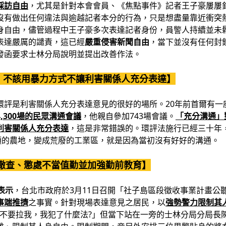
採訪自由
，尤其是針對本會會員、《焦點事件》記者王子豪屢屢
沒有做出任何違法與逾越記者本分的行為，只是想盡量靠近衝突
身自由，儘管過程中王子豪多次表達記者身份，員警人持續並未
表達嚴厲的譴責，這已經
嚴重侵害新聞自由
，當下並沒有任何封
發函要求士林分局說明並提出改善作法。
，不該用暴力方式不讓利害關係人充分表達】
環評是利害關係人充分表達意見的很好的場所。20年前首爾有一
,300場的民眾溝通會議
，他親自參加743場會議。
「充分溝通」
利害關係人充分表達
，這是非常錯誤的。環評法施行已經三十年
公頃的農地，變成荒廢的工業區，就是因為當初沒有好好的溝通。
徹查、懲處不當值勤並加強勤前教育】
表示
，台北市政府於3月11日召開「社子島區段徵收事業計畫公
事端推擠
之事實。針對現場表達意見之居民，以
強勢警力限制其
「不要拉我，我犯了什麼法?」但當下站在一旁的士林分局分局長