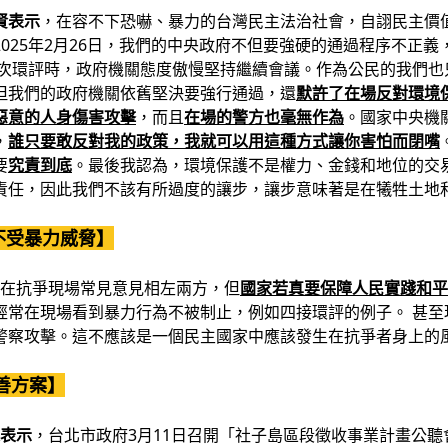
賢表示
，在容不下恐嚇、暴力的台灣民主法治社會，自詡民主價
025年2月26日，我們的中央政府不但要強硬的通過程序不正
此次環評時，政府機關態度傲慢堅持繼續會議。作為公民的我們也
但我們的政府機關依舊堅決要強行通過，還
默許了在場反對環境
惡意的人身傷害攻擊
，而且
在場的警方也毫無作為
。國家中央機
，
誰只要敢反對我的政策，我就可以用這種方式讓你害怕而閉嘴
要
究責到底
。最後我認為，環境保護不是權力、金錢和地位的交
責任，因此我們不該有所過度的讓步，讓步意味著是在犧牲土地
不受暴力威脅】
在抗爭現場常見意見相左兩方，但
國家若真要保障人民實踐和平
經常在現場看到暴力行為不被制止，例如四接環評的例子。 甚至
警察攻擊。這不應該是一個民主國家中應該發生在抗爭者身上的
善方案】
廷表示
，台北市政府3月11日召開「社子島區段徵收事業計畫公聽