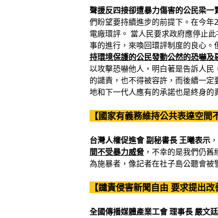
聲援反四接卻遭暴力傷害的公民梁一
們盼望要持續進步的前提下。在今年2
電廠環評。 當人民要求政府應停止
事的進行，來喚回環評制度的良心。
持環境保護的公民發動公然的恐嚇及
以攻擊恐嚇他人，明白著是告訴人民
的譴責，也不得被容許，而後續一定
地和下一代人應有的承諾也是終身的
【國家有義務維持公共表達空間
台灣人權促進會 副秘書長 王曦表示
，
間不受暴力威脅
，不幸的是我們仍舊
為施暴者，像記者在社子島公聽會被
【譴責侵害新聞自由 要求提出改
全國傳播媒體產業工會 理事長 嚴文