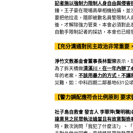
記者施以強制力限制人身自由與侵害
鐘。王子豪在現場高舉相機拍攝，並
要把他拉走，隨即被數名員警限制人
後，才解除強力管束，本會必須對此
自動手限制記者的採訪，本會也已經
【充分溝通對民主政治非常重要
淨竹文教基金會董事長林聖崇
表示，
為了拆天橋做
清溪川，在一年內辦了4
年的老案，
不該用暴力的方式，不讓
災難，如：中科四期二鄰基地631
【警力調配應符合比例原則 要求
社子島自救會 發言人 李華萍(聲明稿)
達意見之民眾執法過當且有故意製造
時，數次詢問「我犯了什麼法?」、