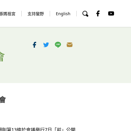
豚媽祖宮
支持蠻野
English
會
會
細則第13條於會議舉行7日「前」公開