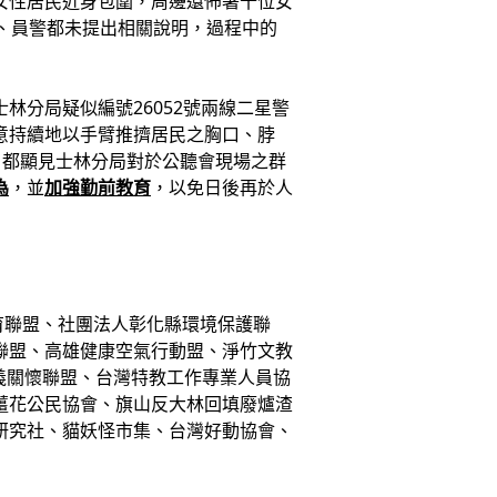
女性居民近身包圍，周邊還佈署十位女
、員警都未提出相關說明，過程中的
林分局疑似編號26052號兩線二星警
意持續地以手臂推擠居民之胸口、脖
，都顯見士林分局對於公聽會現場之群
為
，並
加強勤前教育
，以免日後再於人
聯盟、社團法人彰化縣環境保護聯
聯盟、高雄健康空氣行動盟、淨竹文教
義關懷聯盟、台灣特教工作專業人員協
薑花公民協會、旗山反大林回填廢爐渣
研究社、貓妖怪市集、台灣好動協會、