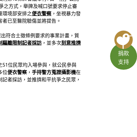
抗爭之方式，舉牌及喊口號要求停止審
量環境部安排之
便衣警察
，坐視暴力發
害者已至醫院驗傷並將提告。
提出符合土徵條例要求的事業計畫，質
制驅離限制記者採訪
，並多次
刻意推擠
捐款
支持
51位民眾均入場參與，就公民參與
多位
便衣警察
，
手持警方蒐證攝影機
在
制記者採訪，並推擠和平抗爭之民眾，