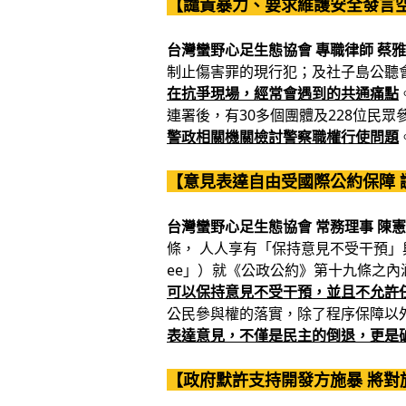
【譴責暴力、要求維護安全發言
台灣蠻野心足生態協會 專職律師 蔡
制止傷害罪的現行犯；及社子島公聽
在抗爭現場，經常會遇到的共通痛點
連署後，有30多個團體及228位民眾
警政相關機關檢討警察職權行使問題
【意見表達自由受國際公約保障 
台灣蠻野心足生態協會 常務理事 陳
條， 人人享有「保持意見不受干預」與「發表
ee」）就《公政公約》第十九條之內
可以保持意見不受干預，並且不允許
公民參與權的落實，除了程序保障以
表達意見，不僅是民主的倒退，更是
【政府默許支持開發方施暴 將對