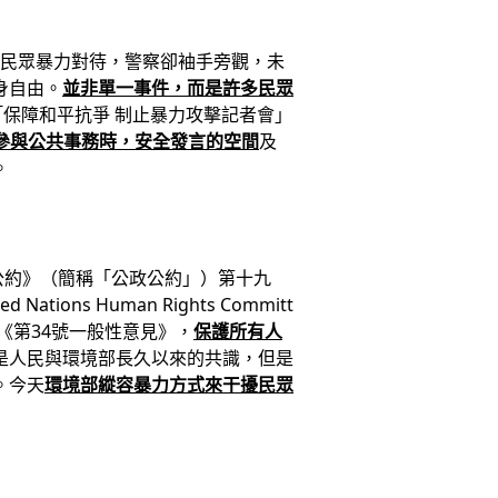
民眾暴力對待，警察卻袖手旁觀，未
身自由。
並非單一事件，而是許多民眾
「保障和平抗爭 制止暴力攻擊記者會」
參與公共事務時，安全發言的空間
及
。
公約》（簡稱「公政公約」）第十九
s Human Rights Committ
《第34號一般性意見》，
保護所有人
是人民與環境部長久以來的共識，但是
。今天
環境部縱容暴力方式來干擾民眾