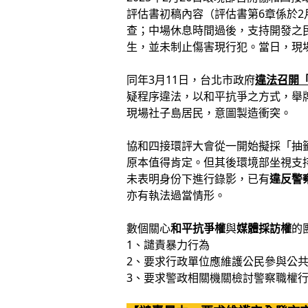
評估書初稿內容（評估書第6章係於
查；中場休息時間過後，支持開發之
生，並未制止傷害現行犯。當日，現
同年3月11日，台北市政府
違法召開
疑程序違法，以和平抗爭之方式，舉
現場社子島居民，意圖製造衝突。
協和四接環評大會從一開始擬採「抽
原本值得肯定。但其後環境部坐視支
未表明身份下進行錄影，已有
違反警
亦有執法過當情形。
數個關心
和平抗爭權
與
媒體採訪權
的
1、譴責暴力行為
2、要求行政單位應維護公民參與公
3、要求警政相關機關檢討警察職權