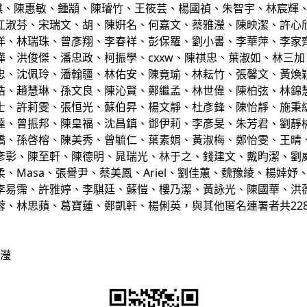
陳惠敏、鍾顓、陳璿竹、王筱芸、楊國禎、朱智宇、林宸輝、
江淑芬、宋瑞文、胡、陳姸名、何嘉文、蔡雅瀅、陳映潔、許心
、林瑞珠、曾彥翔、李春祥、彭保羅、劉小書、李華萍、李家齊、A
樺、洪俊傑、潘忠政、柯振學、cxxw、陳祺忠、葉淑如、林三
忠、沈佩玲、潘翰疆、林佑安、陳竟瑜、林耘竹、張馨文、黃煥
晧、趙慧琳、孫文良、陳沁賢、鄭繼孟、林世偉、陳柏弦、林錦
士、許莉雯、張恒光、蘇伯昇、楊文靜、杜彥鋒、陳怡靜、施秉
達、曾振邦、陳皇福、沈昌鎮、鄧伊莉、李彥旻、朱芳君、劉靜
橋、孫啓榕、陳美秀、曾毓仁、葉素娟、黃淑梅、鄭怡雯、王晴
彥彰、陳至軒、陳德明、晁瑞光、林于之、錢建文、戴昀潔、劉
、Masa、張譽尹、蔡美鳳、Ariel、劉佳蕙、魏豫綾、楊婞
李易霈、許雅婷、李騏廷、蘇愷、樓乃潔、黃詠光、陳國華、洪
蓉、林思蘋、葛寶蓮、鄭凱軒、楊俐英，與其他匿名連署者共22
雅瀅