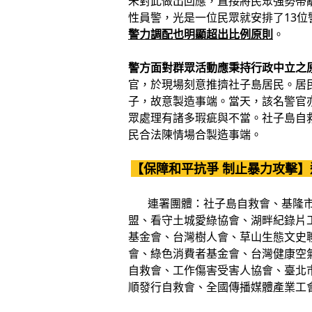
未對此做出回應，直接將民眾強勢帶
性員警，光是一位民眾就安排了13
警力調配也明顯超出比例原則
。
警方面對群眾活動應秉持行政中立之
官，於現場刻意推擠社子島居民。居
子，故意製造事端。當天，該名警官
眾處理有諸多瑕疵與不當。社子島自
民合法陳情場合製造事端。
【保障和平抗爭 制止暴力攻擊】
連署團體：社子島自救會、基隆市教
盟、看守土城愛綠協會、湖畔紀錄片
基金會、台灣樹人會、草山生態文史
會、綠色消費者基金會、台灣健康空
自救會、工作傷害受害人協會、臺北
順發行自救會、全國傳播媒體產業工