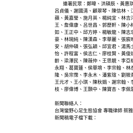
連署民眾：鄭暐、洪碩辰、黃惠琪、
呂貞儀、謝國清、顧翠琴、陳信林、
蘋、黃嘉瑩、施月英、楊純宜、林吉洋
王、詹偉康、呂世昌、郭歷軒、陳小
如、王正中、邱方婷、楊敏龍、陳志
豪、林琬純、陳漢森、李華麗、張宸
安、胡仲碩、張弘穎、邱宜君、湯馬
怡、許程富、侯志仁、廖桂賢、黃俊
齡、梁澤民、陳薇仲、王思靚、李亞
永翔、葛寶蓮、侯華堉、李宗翰、林
隆、吳宗霈、李永木、潘紫瑄、劉筱柔
王元才、王小琪、陳秋娟、謝宗翰、
枝、廖偉博、王顥中、陳寶杏、李佩
新聞聯絡人：
台灣蠻野心足生態協會 專職律師 蔡
新聞稿電子檔下載：