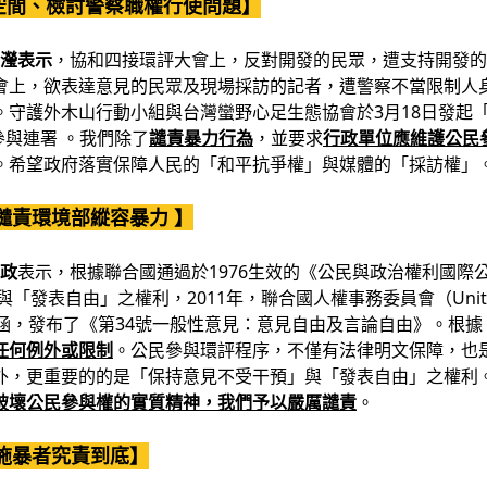
空間、檢討警察職權行使問題】
雅瀅表示
，協和四接環評大會上，反對開發的民眾，遭支持開發的
會上，欲表達意見的民眾及現場採訪的記者，遭警察不當限制人
。守護外木山行動小組與台灣蠻野心足生態協會於3月18日發起
參與連署 。我們除了
譴責暴力行為
，並要求
行政單位應維護公民
。希望政府落實保障人民的「和平抗爭權」與媒體的「採訪權」
譴責環境部縱容暴力 】
憲政
表示，根據聯合國通過於1976生效的《公民與政治權利國際
自由」之權利，2011年，聯合國人權事務委員會（United Nation
涵，發布了《第34號一般性意見：意見自由及言論自由》。根據
任何例外或限制
。公民參與環評程序，不僅有法律明文保障，也
外，更重要的的是「保持意見不受干預」與「發表自由」之權利
破壞公民參與權的實質精神，我們予以嚴厲譴責
。
施暴者究責到底】