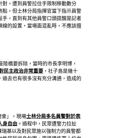
針對，遭到員警拉住手限制移動數分
熱點，但士林分局指揮官當下指示員警
鬆手，直到有其他員警口頭提醒是記者
鎖線的設置，當場面混亂時，不應該擅
座陸橋要拆除，當時的市長李明博，
對民主政治非常重要
，社子島是幾十
，過去也有很多沒有充分溝通，造成的
聽會」，現場
士林分局多名員警對於表
人身自由
。過程中，民眾遭警力拉扯
陳瑞基以及對民眾施以強制力的員警都