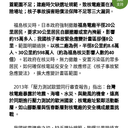
蓋範圍不足；建廠時欠缺選址規範，致核電廠蓋在高風
支持
險場址；核子事故損害賠償法保障不足等三大漏洞
。
福島核災時，日本政府強制撤離
福島電廠半徑20公
里居民，要求30公里居民自願撤離或室內掩蔽，影響
約15萬多人
；
我國核子事故緊急應變計畫區卻僅8公
里
，範圍明顯過狹。
以核二廠為例，半徑8公里約8.6萬
人、30公里約598萬人（約為福島核災影響人數的40
倍）
。若政府在核災時，無力撤離、安置污染區的眾多
居民，如何確保核電延役安全？故應修正《核子事故緊
急應變法》，擴大應變計畫區範圍。
2013年「壓力測試歐盟同行審查報告」指出：
台灣
核電廠暴露於地震、海嘯、水災、與颱風的機會，遠高
於同期進行壓力測試的歐洲國家
；
核電廠址緊鄰活動斷
層，如山腳斷層與恆春斷層對核電廠的安全構成嚴重挑
戰
。