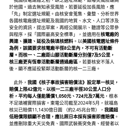
我國核電建廠之初，缺乏選址規範，致曝災風險遠高
於他國。過去無知承受風險，若要延役加長風險，應
「先」制定選址規範。由核安會蒐集、彙整、分析世界
各國核電廠選址規範及我國的地質、水文、人口等涉及
安全的資訊，提出草案，再經公開展示、聽證等公眾參
與程序，採「國際最高安全標準」，並適用在
核電廠的
興建、擴建、延役及裝填核燃料
。以
美國核電選址條件
為例，該國要求核電廠半徑8公里內，不可有活動斷
層。而核一、二廠距山腳活動斷層分別僅7及5公里，
核三廠更有恆春活動斷層通過廠區
，若要核安不落人
後，顯不應延役緊鄰活動斷層的核一二三廠。
此外，
我國《核子事故損害賠償法》設定單一核災，
賠償上限42億元
。
以核一二三廠半徑30公里人口分
析，平均每人僅能獲償1,050元、724元及7萬元
，根本
不足填補實際損害。東電公司截至2024年5月，就福島
核災已賠償11,1430億日圓 （約2.45兆台幣），
我國超
低賠償限額顯不合理，應比照日本採有損害即應賠償
。
並應刪除重大天災免責、國際武裝衝突免責、經營者以