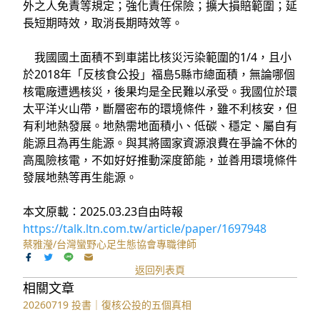
外之人免責等規定；強化責任保險；擴大損賠範圍；延
長短期時效，取消長期時效等。
我國國土面積不到車諾比核災污染範圍的1/4，且小
於2018年「反核食公投」福島5縣市總面積，無論哪個
核電廠遭遇核災，後果均是全民難以承受。我國位於環
太平洋火山帶，斷層密布的環境條件，雖不利核安，但
有利地熱發展。地熱需地面積小、低碳、穩定、屬自有
能源且為再生能源。與其將國家資源浪費在爭論不休的
高風險核電，不如好好推動深度節能，並善用環境條件
發展地熱等再生能源。
本文原載：2025.03.23自由時報
https://talk.ltn.com.tw/article/paper/1697948
蔡雅瀅/台灣蠻野心足生態協會專職律師
返回列表頁
相關文章
20260719 投書｜復核公投的五個真相