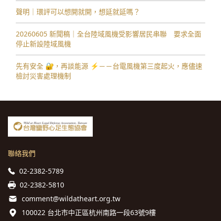
聲明｜環評可以想開就開，想延就延嗎？
20260605 新聞稿｜全台陸域風機受影響居民串聯 要求全面
停止新設陸域風機
先有安全 🔐，再談能源 ⚡️－－台電風機第三度起火，應儘速
檢討災害處理機制
聯絡我們
02-2382-5789
02-2382-5810
comment@wildatheart.org.tw
100022 台北市中正區杭州南路一段63號9樓