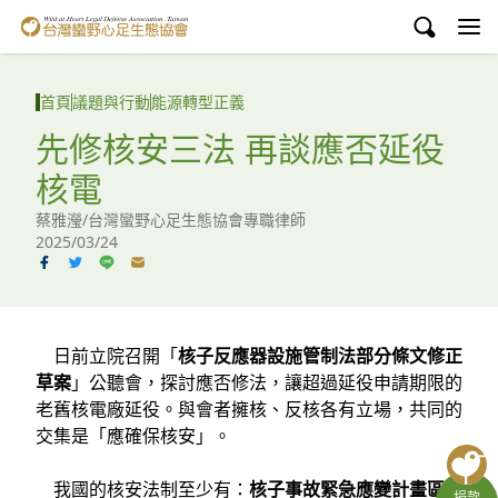
台灣蠻野心足生態協會
認識蠻野
首頁
議題與行動
能源轉型正義
議題與行動
先修核安三法 再談應否延役
核電
環境教育
蔡雅瀅/台灣蠻野心足生態協會專職律師
白海豚媽祖宮
2025/03/24
支持蠻野
English
日前立院召開「
核子反應器設施管制法部分條文修正
草案
」公聽會，探討應否修法，讓超過延役申請期限的
臉書
老舊核電廠延役。與會者擁核、反核各有立場，共同的
交集是「應確保核安」。
YouTube
我國的核安法制至少有：
核子事故緊急應變計畫區涵
捐款