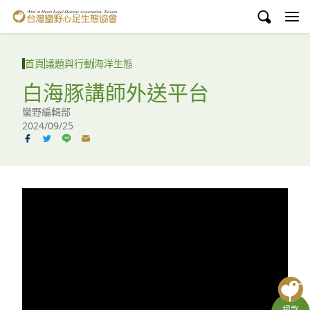
台灣蠻野心足生態協會
認識蠻野
首頁
議題與行動
海洋生態
議題與行動
白海豚講師外送平台
蠻野編輯部
環境教育
2024/09/25
白海豚媽祖宮
支持蠻野
English
臉書
YouTube
捐款