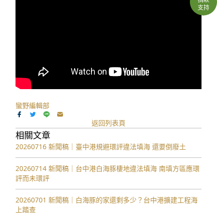
支持
蠻野編輯部
返回列表頁
相關文章
20260716 新聞稿｜臺中港規避環評違法填海 還要倒廢土
20260714 新聞稿｜台中港白海豚棲地違法填海 南填方區應環
評而未環評
20260701 新聞稿｜白海豚的家還剩多少？台中港擴建工程海
上踏查