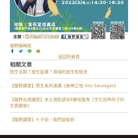
蠻野編輯部
返回列表頁
相關文章
放生治病？放生延壽？海域的放生和放流
【蠻野講堂】眾生系列演講《無神之地 Vies-Sauvages》
【蠻野台語講堂】本土瀕危語言ê棲地復育《文化恐怖份子的
文資願景》
【蠻野講堂】七夕前，我們談蚯蚓