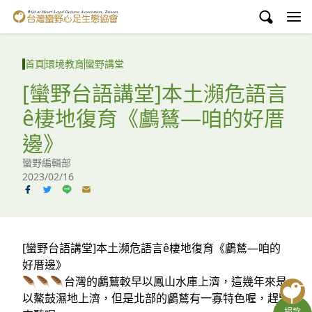
台灣蠻野心足生態協會
認識蠻野
首頁
環境教育
蠻野講堂
議題與行動
[蠻野台語講堂]本土瀕危語言
ê棲地復育《鸕鶿—咱的好厝
環境教育
邊》
白海豚媽祖宮
蠻野編輯部
2023/02/16
支持蠻野
English
臉書
[蠻野台語講堂]本土瀕危語言ê棲地復育《鸕鶿—咱的
好厝邊》
YouTube
🪶🪶🪶台灣的鸕鶿較早以鳳山水庫上濟，這幾年來是
以鰲鼓濕地上濟，但是北部的鸕鶿有一寡特色喔，趕緊
捐款