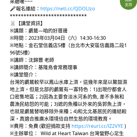
來聽喔~~~
支持
🎤報名連結：
https://neti.cc/QDOLlzo
****************************
🐰【講堂資訊】
※講題：鸕鶿—咱的好厝邊
※時間：2023年03月04日（六）14:30-16:30
※地點：金石堂信義店5樓（台北市大安區信義路二段1
96號5樓）
※講師：沈錦豐 老師
※講師簡介：基隆鳥會常務理事
※講堂簡介：
台灣的鸕鶿較早以鳳山水庫上濟，這幾年來是以鰲鼓濕
地上濟，但是北部的鸕鶿有一寡特色：1)出現佇都會人
口密集地區；2)因為主要食淡水河系的魚, 差不多無和
農漁民結怨的可能；3)遮的魚種以外來的吳郭魚上濟，
也就是鸕鶿替咱移除外來種；4)和北北基居民的連結較
深，真適合推廣水環境佮自然生態的環境教育。
※費用：免費 (歡迎捐款支持
https://reurl.cc/lZ2VYE
)
※主辦單位： Wild at Heart Taiwan 台灣蠻野心足生