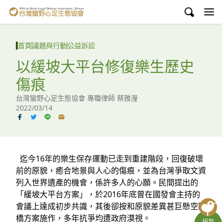
台灣蠻野心足生態協會
認識蠻野
首頁
議題與行動
公益訴訟
議題與行動
以緩坡大平台修復樂生歷史
傷痕
環境教育
台灣蠻野心足生態協會 專職律師 蔡雅瀅
白海豚媽祖宮
2022/03/14
支持蠻野
English
迄今16年的樂生保存運動已走到重建階段，回復破壞
前的原貌，癒合地景與人心的傷痕，並為台灣爭取文資
臉書
列入世界遺產的機會，係許多人的心願。民間提出的
「緩坡大平台方案」，於2016年底曾在國發會主持的
YouTube
會議上達成初步共識，其後卻按和原貌差異甚巨懸空陸
橋方案施作，多年抗爭均遭政府漠視。
捐款