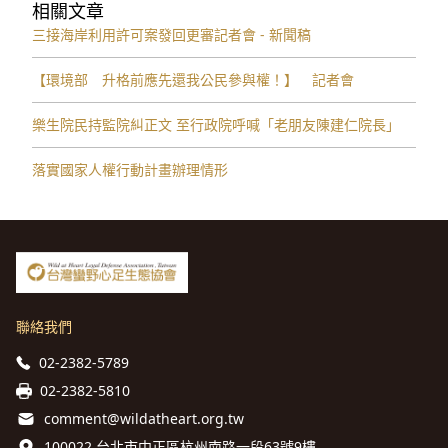
相關文章
三接海岸利用許可案發回更審記者會 - 新聞稿
【環境部 升格前應先還我公民參與權！】 記者會
樂生院民持監院糾正文 至行政院呼喊「老朋友陳建仁院長」
落實國家人權行動計畫辦理情形
聯絡我們
02-2382-5789
02-2382-5810
comment@wildatheart.org.tw
100022 台北市中正區杭州南路一段63號9樓