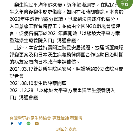
樂生院民平均年齡80歲，近年逐漸凋零，在院民有
支持
生之年修復樂生歷史傷痕，如同在和時間賽跑。本會於
2020年中透過假處分聲請，爭取到法院裁准假處分，
入口意象工程暫時停工；並藉由全國NGO環境會議建
言，促使衛福部於2021年底開啟「以緩坡大平臺方案
重建樂生療養院入口」溝通會議。
此外，本會並持續關注院民安居議題、捷運新蘆線環
評變更案及和日本漢生病義務律師團合作協助日治時期
的病友家屬向日本政府申請補償。
2021.03.17針對樂生院民安居、照護議題於立法院召開
記者會
2021.08.10樂生環評案開庭
2021.12.28 「以緩坡大平臺方案重建樂生療養院入
口」溝通會議
台灣蠻野心足生態協會 專職律師 蔡雅瀅
返回列表頁