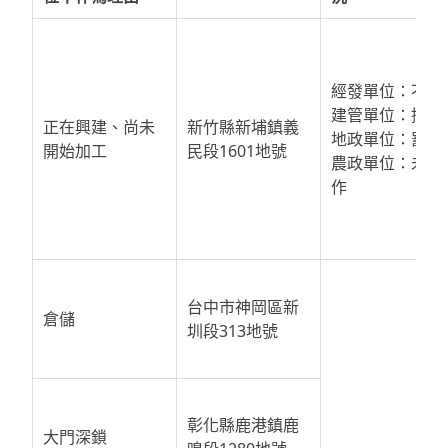
經發單位：不罰
建管單位：排拆
正在興建、尚未
新竹縣新埔鎮義
地政單位：罰款
開始加工
民段1601地號
農政單位：未動
作
台中市神岡區新
倉儲
圳段313地號
彰化縣鹿港鎮鹿
大門深鎖