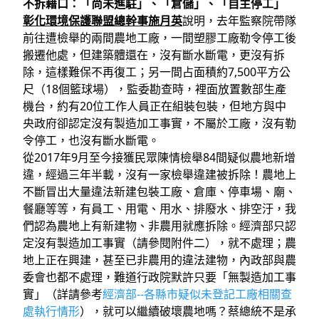
不拆藉口：「尚未進駐」、「倉儲」、「自主停工」
彰化環境保護聯盟總幹事施月英
說明，去年監察院帶隊
前往遭檢舉的兩間農地工廠，一間塑膠工廠勒令停工後
搬遷他處，但建築體還在，沒有斷水斷電，更沒有拆
除，這樣難保不再復工；另一間占面積約7,500平方公
尺（18個籃球場），監委勘查時，裡面放置數部生產
機台，約有20位工作人員正在組裝包裝，但地方與中
央政府卻認定沒有製造加工事實，不屬於工廠，沒有勒
令停工，也沒有斷水斷電。
從2017年9月至今接獲民眾陳情檢舉84間疑似農地新增
違，經過三年半載，沒有一家檢舉違建被拆除！農地上
不斷冒出大量違法新建包裝工廠、倉庫、停車場、廟、
餐廳等等，有員工、用電、用水、排廢水、排空汙，我
們認為農地上有新建物、非農用就應拆除。經濟部只認
定沒有製造加工事實（請參閱附件二），就不處理；農
地上正在興建，甚至已非農用的違法建物，內政部與農
委會也都不處理，難道行政院默許只要「無製造加工事
實」（詳請參考
經濟部--各縣市疑似未登記工廠相關查
處執行情形
），就可以繼續破壞農地嗎？蔡總統不是承