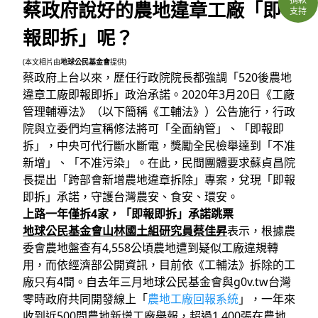
蔡政府說好的農地違章工廠「即
支持
報即拆」呢？
(本文相片由
地球公民基金會
提供)
蔡政府上台以來，歷任行政院院長都強調「520後農地
違章工廠即報即拆」政治承諾。2020年3月20日《工廠
管理輔導法》（以下簡稱《工輔法》）公告施行，行政
院與立委們均宣稱修法將可「全面納管」、「即報即
拆」，中央可代行斷水斷電，獎勵全民檢舉達到「不准
新增」、「不准污染」。在此，民間團體要求蘇貞昌院
長提出「跨部會新增農地違章拆除」專案，兌現「即報
即拆」承諾，守護台灣農安、食安、環安。
上路一年僅拆4家，「即報即拆」承諾跳票
地球公民基金會山林國土組研究員蔡佳昇
表示，根據農
委會農地盤查有4,558公頃農地遭到疑似工廠違規轉
用，而依經濟部公開資訊，目前依《工輔法》拆除的工
廠只有4間。自去年三月地球公民基金會與g0v.tw台灣
零時政府共同開發線上「
農地工廠回報系統
」，一年來
收到近500間農地新增工廠舉報，超過1,400張在農地