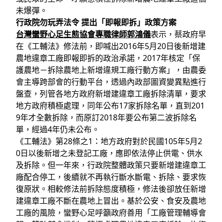
未爆彈。
行政院勿玩弄法令 提出「即報即拆」政策方案
台灣蠻野心足生態協會專職律師郭鴻儀
表示，蔡政府早
在《工輔法》修法前，即喊出2016年5月20日後新增建
農地違章工廠即報即拆的政治承諾，2017年核定「保
護農地－拆除農地上新增違規工廠行動方案」，由農委
會主導跨部會的行動平台，透過內政部圖資變異點進行
盤查，列管各地方政府新增建違章工廠拆除清單，要求
地方政府積極處理，同年公布17家拆除名單，直到201
9年才全數拆除，而原訂2018年要公布第二波拆除名
單，經過4年仍未公布。
《工輔法》第28條之1：地方政府對於民國105年5月2
0日以後新增之未登記工廠，應即依法停止供電、供水
及拆除。但一年來，行政院整體政策只要新增建違章工
廠配合停工，後續就不再執行斷水斷電、拆除、要求恢
復原狀。相較修法前拆除態度積極，修法後卻放任新增
建違章工廠不斷在農地上冒出。基於公安、食安及農地
工廠的風險，蠻野心足呼籲政府善用「工廠管理輔導會