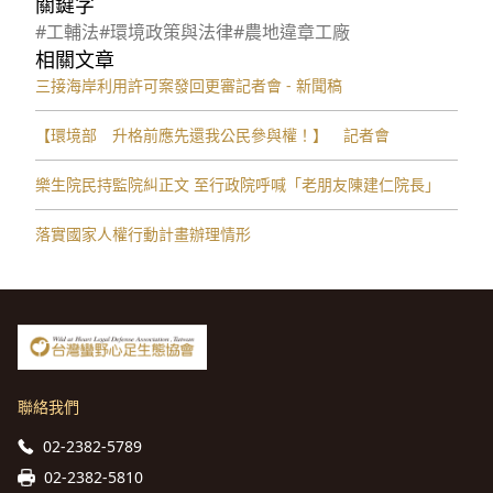
關鍵字
#工輔法
#環境政策與法律
#農地違章工廠
相關文章
三接海岸利用許可案發回更審記者會 - 新聞稿
【環境部 升格前應先還我公民參與權！】 記者會
樂生院民持監院糾正文 至行政院呼喊「老朋友陳建仁院長」
落實國家人權行動計畫辦理情形
聯絡我們
02-2382-5789
02-2382-5810