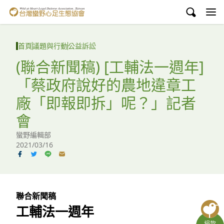
台灣蠻野心足生態協會
認識蠻野
首頁
議題與行動
公益訴訟
議題與行動
(聯合新聞稿) [工輔法一週年]
「蔡政府說好的農地違章工
環境教育
廠「即報即拆」呢？」記者
白海豚媽祖宮
會
支持蠻野
蠻野編輯部
2021/03/16
English
臉書
聯合新聞稿
YouTube
工輔法一週年
捐款