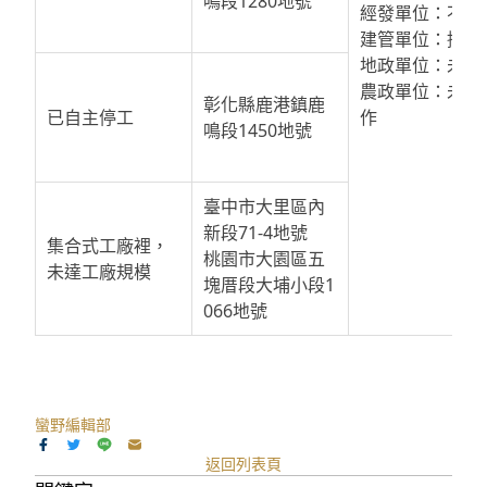
鳴段1280地號
經發單位：不罰
建管單位：排拆
地政單位：未罰
農政單位：未動
彰化縣鹿港鎮鹿
已自主停工
作
鳴段1450地號
臺中市大里區內
新段71-4地號
集合式工廠裡，
桃園市大園區五
未達工廠規模
塊厝段大埔小段1
066地號
蠻野編輯部
返回列表頁