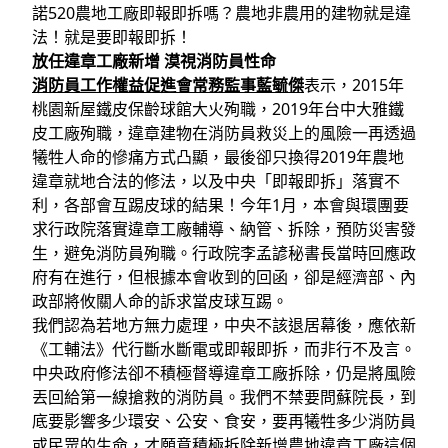
諾520農地工廠即報即拆嗎？農地非農用的建物就是違
法！就是要即報即拆！
放任違章工廠新增 漠視消防員性命
消防員工作權益促進會常務監事藍毓傑
表示，2015年
桃園新屋鐵皮保齡球館大火殉職，2019年台中大雅鐵
皮工廠殉職，違章建物在消防員救災上的風險一再透過
犧牲人命的慘痛方式凸顯，最後卻只換得2019年農地
違章就地合法的修法，以及中央「即報即拆」落實不
利，各部會互踢皮球的結果！今年1月，本會與環團要
求行政院落實違章工廠輔導、納管、拆除，預防災害發
生，避免消防員殉職。行政院李孟諺秘書長當時回應政
府有在進行，但根據本會收到的回函，卻是經濟部、內
政部將攸關人命的訴求當皮球互踢。
我們認為若地方無力處理，中央不該退居幕後，應依新
《工輔法》代行斷水斷電或即報即拆，而非行不及言。
中央政府修法卻不積極督導違章工廠拆除，仍是將風險
丟回給第一線搶救的消防員。我們不禁要問蘇院長，到
底要影響多少環安、公安、食安，要再犧牲多少消防員
或民眾的生命，才願意積極拆除新增農地違章工廠這個