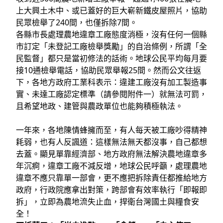
上大興土木中、或已蓋好的巨大嶄新鐵皮屋照片，協助
民眾檢舉了240間，也僅拆除7間。
各縣市長處理農地違章工廠態度消極，沒有任何一個縣
市訂定「未登記工廠檢舉獎勵」的自治條例，所謂「全
民監督」都只是當初修法的話術。地球公民平均每月要
接10通檢舉電話，協助民眾舉報25間。然而公文往返
下，各地方政府工業科表示：違建工廠沒有加工製造事
實、未達工廠認定標準（請參閱附件一）就無法可罰，
且希望地政、建管與農政單位也能夠積極執法。
一年來，各地陳情蜂擁而至，有人每天被工廠吵得精神
耗弱，也有人反諷道：這樣無法無天都沒事，自己都想
去蓋。顯見單靠經濟部、地方政府無法解決農地違章多
年沉痾，違章工廠不減反增，地球公民呼籲，處理農地
違章不應只靠單一部會，更不應把拆除責任都推給地方
政府，行政院應拿出對策，跨部會有效率執行「即報即
拆」，立即為農地流失止血，捍衛台灣國土與糧食安
全！