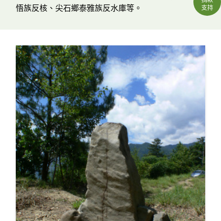
悟族反核、尖石鄉泰雅族反水庫等。
支持