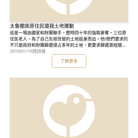
太魯閣族原住民還我土地運動
這是一場由國家和財團聯手，歷時四十年的強取豪奪。三位原
住民老人，為了自己先祖世居的土地挺身而出。他/她們要求的
不只是政府和財團歸還侵占多年的土地，更要求歸還曾經隨著
小米、甘蔗、楊桃一同種植在這塊土地上的、屬於族人的歷
2010/01/16
陸詩薇
史、記憶與夢想。 他/她們在最高行政法院敗訴確定了，爭取
了解更多
正義和尊嚴往往需要更多的時間、更多的努力、更多的思考以
及更多的人一起站出來所以只要老人家們不放棄，我們就不會
放棄。我們非