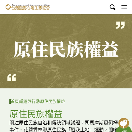
台灣蠻野心足生態協會
認識蠻野
議題與行動
環境教育
白海豚媽祖宮
支持蠻野
English
首頁
議題與行動
原住民族權益
臉書
原住民族權益
YouTube
關注原住民族自治和傳統領域議題。司馬庫斯風倒櫸木
事件、花蓮秀林鄉原住民族「還我土地」運動，蘭嶼達
捐款