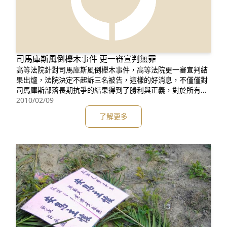
司馬庫斯風倒櫸木事件 更一審宣判無罪
高等法院針對司馬庫斯風倒櫸木事件，高等法院更一審宣判結
果出爐，法院決定不起訴三名被告，這樣的好消息，不僅僅對
司馬庫斯部落長期抗爭的結果得到了勝利與正義，對於所有原
住民部落自治的發展有重大的影響，相對地也彰顯了國家司法
2010/02/09
制度對於原住民族群的基本人權的重視。 感謝長期以來一直關
了解更多
心與支持司馬庫斯風倒櫸木事件的朋友及夥伴們！大家這四年
多來大家共同抗爭、努力追求平等與自由等價值的理念，大家
對於宣