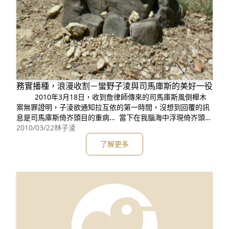
務實播種，浪漫收割－蠻野子淩與司馬庫斯的美好一役
2010年3月18日，收到詹律師傳來的司馬庫斯風倒櫸木
案無罪證明，子淩欲通知拉互依的第一時間，沒想到回覆的訊
息是司馬庫斯倚岕頭目的重病… 當下在我腦海中浮現倚岕頭目
的歷次為櫸木案奔波北上的身影── 倚岕頭目時時刻刻以其不
2010/03/22
林子淩
需透過言語的堅毅，傳承Gaga的精髓給司馬庫斯部落的年輕
了解更多
一代；更想起二審期間，倚岕頭目告訴詹律師，祖靈托夢告訴
他，司馬庫斯風倒櫸木案訴訟要到最高法院