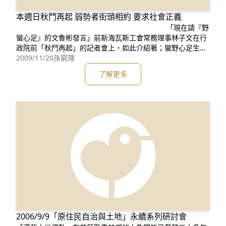
本週日秋鬥再起 弱勢者街頭相約 要求社會正義
「現在請『野
蠻心足』的文魯彬發言」前新海瓦斯工會常務理事林子文在行
政院前「秋鬥再起」的記者會上，如此介紹著；蠻野心足生態
協會的文魯彬笑嘻嘻地拿起麥克風，指著行政院說「那是『野
2009/11/20
孫窮理
蠻政府』，我們是『蠻野心足』」。 這是11/19上午，2009秋
了解更多
鬥在行政院前舉行記者會的一個小插曲，好多不同領域的受壓
迫者都來了，面對「迫遷」議題的三鶯、撒烏瓦知、崁津
2006/9/9「原住民自治與土地」永續系列研討會