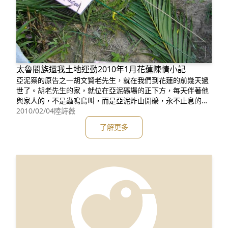
太魯閣族還我土地運動2010年1月花蓮陳情小記
亞泥案的原告之一胡文賢老先生，就在我們到花蓮的前幾天過
世了。胡老先生的家，就位在亞泥礦場的正下方，每天伴著他
與家人的，不是蟲鳴鳥叫，而是亞泥炸山開礦，永不止息的爆
炸聲。他直到過世前，都還掛念著他的土地，他已經被迫與自
2010/02/04
陸詩薇
己的土地分離長達四十年，回到那塊地上耕作的日子無限遙
了解更多
遠，即使那塊被侵奪的土地就在眼前咫尺，與他的房子只隔著
一條窄窄的、灰沙瀰漫的黃土路，和一道尖利的鐵絲網。 &nb
sp