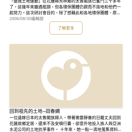
「還我土地運動」在花蓮縣秀林鄉的太魯閣族已奮鬥三十多年
了，這幾年來雖遇瓶頸，但各環保團體仍鍥而不捨地和他們一
起努力。這次研討會目的，除了想藉此和各地環保團體、原住
民團體、學者等互相交流，分享研究成果及實際執行經驗外，
2006/08/30
編輯部
更希望藉此機會，增加當地居民的凝聚力與參與度，讓他們了
了解更多
解在台灣其他部落成功的經驗，以及很多團體在關心他們。 希
望各界踴躍參與，共同集思廣益，探討台灣未來該如何處理原
住民之自治與土地
回到祖先的土地─田春綢
一位遠嫁日本的太魯閣族婦人，帶著需要靜養的日籍丈夫回到
花蓮故鄉定居，還來不及安頓行囊，卻意外地投入族人與亞洲
水泥公司的土地抗爭事件。 十年來，她一點一滴地蒐集資料，