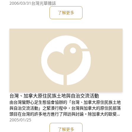
站上前線，進入法庭，只為了期待再次踏上祖先們耕作的土
2006/03/31
台灣光華雜誌
地…… 走進田姊─田春綢（伊貢•希凡）的家裡，地上攤放著一
了解更多
箱又一箱的資料，一整面牆的落地大型書櫃上，塞滿了分門別
類的同意書、土地拋
台灣、加拿大原住民族土地與自治交流活動
由台灣蠻野心足生態協會協辦的「台灣、加拿大原住民族土地
與自治交流活動」之緊湊行程中，台灣與加拿大的原住民部落
頭目在台灣的許多地方進行了拜訪與討論。除加拿大的歐斐德
(Ovide Mercredi) 頭目與Harvey Alphonse頭目之外，來訪者
2005/01/25
還包括來自加拿大維多利亞大學智慧財產、地質資料系統與社
了解更多
區管理系統等領域之專家，這些領域可作為保護原住民傳統知