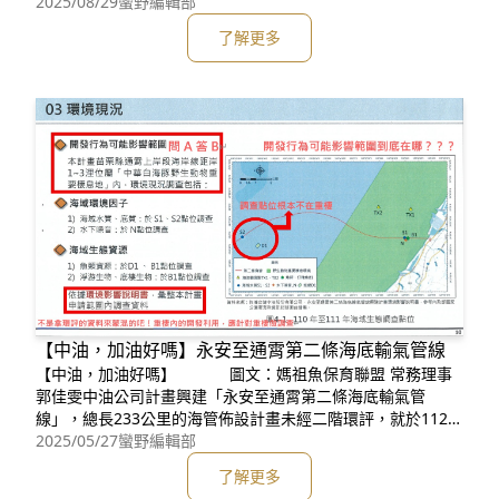
生存危機（生態環境）🌏申請對象：全台國小～大專院校、地
2025/08/29
蠻野編輯部
方社區🏫講課對象：國小～大學生、成人🖥講課方式：搭配簡
了解更多
報，口頭講述⏰講座時長：1-2堂課（兩堂課更豐富）🧒聽講
人數：依申請單位安排，不限⏳️聽講時段
【中油，加油好嗎】永安至通霄第二條海底輸氣管線
【中油，加油好嗎】 圖文：媽祖魚保育聯盟 常務理事
郭佳雯中油公司計畫興建「永安至通霄第二條海底輸氣管
線」，總長233公里的海管佈設計畫未經二階環評，就於112年
8月通過環評，順利取得開發資格，經過1年9個月後，114年5
2025/05/27
蠻野編輯部
月12日於苗栗縣政府召開的「永安至通霄第二條海底輸氣管
了解更多
線」海洋野生動物重要棲息環境開發利用申請案