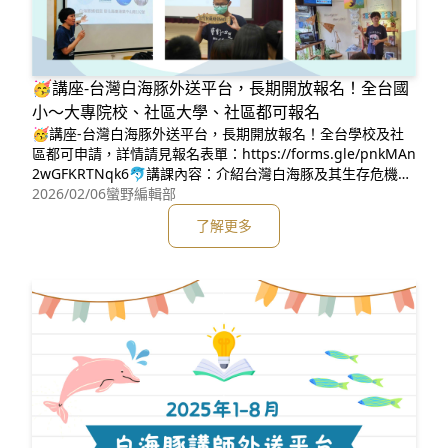
🥳講座-台灣白海豚外送平台，長期開放報名！全台國
小～大專院校、社區大學、社區都可報名
🥳講座-台灣白海豚外送平台，長期開放報名！全台學校及社
區都可申請，詳情請見報名表單：https://forms.gle/pnkMAn
2wGFKRTNqk6🐬講課內容：介紹台灣白海豚及其生存危機
（生態環境）🌏申請對象：全台國小～大專院校、社區大學、
2026/02/06
蠻野編輯部
社區🏫講課對象：國小～成人🖥講課方式：搭配簡報，口頭講
了解更多
述⏰講座時長：1-2堂課（兩堂課更豐富）🧒聽講人數：依申
請單位安排，不限⏳️聽講時段：申請單位先提出