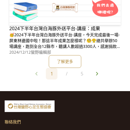
2024下半年台灣白海豚外送平台-講座：成果
🥳2024下半年台灣白海豚外送平台-講座，今天完成最後一場-
屏東林邊國中啦！那這半年成果怎麼樣呢？🧐😤總共舉辦50
場講座，跑到全台12縣市，聽講人數超過3300人，感謝捐款者
支持，還有大家邀請我們！❤️然而台灣白海豚外送平台-講座，
2024/12/12
蠻野編輯部
已經持續好幾年了！從2022～2025年（已講課+預約）總共13
了解更多
6場，超過1萬人聽講座，全台只剩5縣市還沒造訪，快來找我
們吧！💪👉不過舉辦講座仍需要大家的支持，計畫詳情
1
/
5
聯絡我們