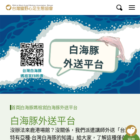
台灣蠻野心足生態協會
認識蠻野
議題與行動
環境教育
白海豚媽祖宮
支持蠻野
English
首頁
白海豚媽祖宮
白海豚外送平台
臉書
白海豚外送平台
YouTube
沒辦法來鹿港場館？沒關係，我們派遣講師外送「台灣
特有亞種-台灣白海豚的知識」給大家，了解這種僅存
捐款