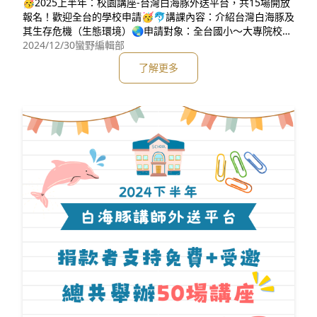
🥳2025上半年：校園講座-台灣白海豚外送平台，共15場開放
報名！歡迎全台的學校申請🥳🐬講課內容：介紹台灣白海豚及
其生存危機（生態環境）🌏申請對象：全台國小～大專院校每
學校最多申請１場講座（若有剩餘場次，將開放申請多場）🏫
2024/12/30
蠻野編輯部
講課對象：國小～大學生🖥講課方式：搭配簡報，口頭講述⏰
了解更多
講座時長：1-2堂課（兩堂課更豐富）🧒聽講人數：依校方安
排，不限⏳️聽講時段：申請單位先提出，若時段不行，再雙方
討論💰講座費