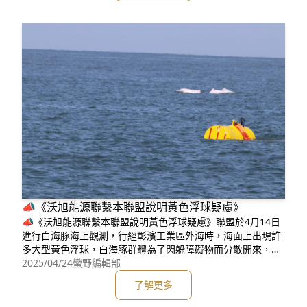
📣《沃旭能源聯繫本聯盟說明黃色浮球疑慮》
📣《沃旭能源聯繫本聯盟說明黃色浮球疑慮》聯盟於4月14日
進行白海豚海上觀測，行經彰濱工業區外海時，海面上出現許
多大型黃色浮球，白海豚群體為了閃躲障礙物而分散開來，經
交通部航港局中部航務中心協助調查後，得知為沃旭能源的海
2025/04/24
蠻野編輯部
纜鋪設工程。沃旭能源特來聯繫，為我們說明黃色浮球的構造
了解更多
及用途，黃色浮球與浮球之間並無相連，每個浮球相隔200公
尺，白海豚可以從中間穿過，浮球下為繩索及錨，使浮球不會