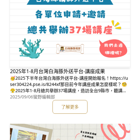
2025年1-8月台灣白海豚外送平台-講座成果
🥳2025下半年台灣白海豚外送平台-講座開始報名！https://u
ser304224.pse.is/8244xf那目前今年講座成果怎麼樣呢？🧐
😤2025年1-8月總共舉辦37場講座，造訪全台9縣市，聽講人
數3751人，感謝捐款者支持，還有大家邀請我們！然而台灣白
2025/09/06
蠻野編輯部
海豚外送平台-講座，已經持續好幾年了！從2022～2025年至
了解更多
今總共169場，約1萬3千人聽講座（跟連江縣人口差不多
喔！），全台只剩南投