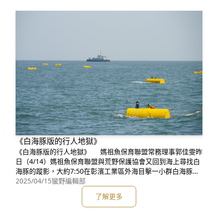
漂流，並無其他設備
《白海豚版的行人地獄》
《白海豚版的行人地獄》 媽祖魚保育聯盟常務理事郭佳雯昨
日（4/14）媽祖魚保育聯盟與荒野保護協會又回到海上尋找白
海豚的蹤影，大約7:50在彰濱工業區外海目擊一小群白海豚往
南游，其中還包含母子對，由於白海豚群體鬆散，所以我們始
2025/04/15
蠻野編輯部
終與白海豚維持500公尺左右的距離。但是繼續往前之後，海
了解更多
上出現許多大型的黃色浮球，同時觀察到白海豚開始嘗試繞過
這些海上的障礙物，這使得原本已經鬆散的