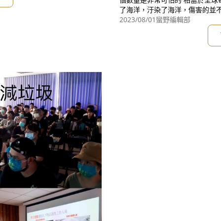
了海洋，汙染了海洋，傷害的並
身為古蹟觀光重鎮，每當假日～
2023/08/01
蠻野編輯部
常可觀！於是我們募集了許多飲
可以自發性的帶起我們的環保杯