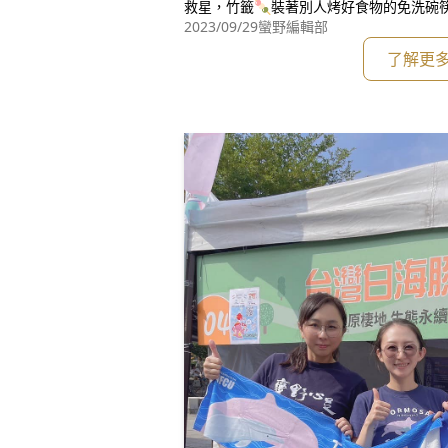
救星，竹籤🍡裝著別人烤好食物的免洗碗筷
呢？那一起來「垃圾減量大挑戰」🥳分享
2023/09/29
蠻野編輯部
如果我們能從源頭，減少垃圾產生就可以
了解更
造過程和使用後，對環境的污染我們只有