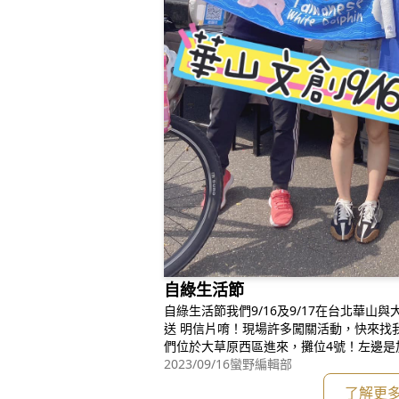
自綠生活節
自綠生活節我們9/16及9/17在台北華山
送 明信片唷！現場許多闖關活動，快來找
們位於大草原西區進來，攤位4號！左邊是
電影院#自綠生活節#台灣白海豚#今周刊
2023/09/16
蠻野編輯部
祖宮#無塑生活一起來https://www.businesstod
了解更