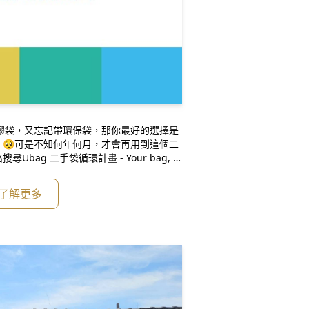
膠袋，又忘記帶環保袋，那你最好的選擇是
🥺可是不知何年何月，才會再用到這個二
bag 二手袋循環計畫 - Your bag, m
袋的店家，親自/寄送你不需要的二手袋，讓店
子喔！⚠️但要注意店家徵的是什麼種類的袋
了解更多