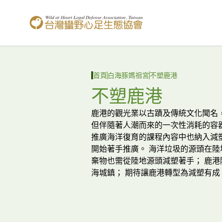
台灣蠻野心足生態協會
首頁
白海豚媽祖宮
不塑鹿港
不塑鹿港
鹿港的觀光業以古蹟及傳統文化聞名
但伴隨著人潮而來的一次性消耗的容
推廣海洋復育的課程內容中也納入減
開始著手推廣。 海洋垃圾的源頭在
棄物也需從陸地源頭減塑著手； 鹿
海城鎮； 期待讓鹿港轉型為減塑有