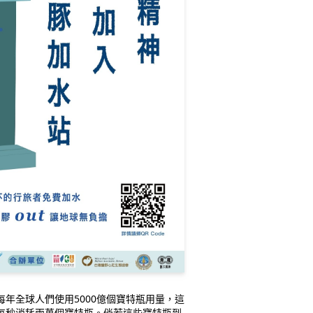
每秒消耗兩萬個寶特瓶。倘若這些寶特瓶到