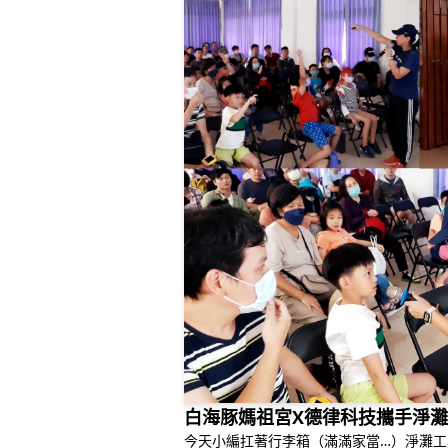
白海豚媽祖宮X德律科技攜手淨灘
今天小編扛著行李箱（滿滿家當…）淨灘工