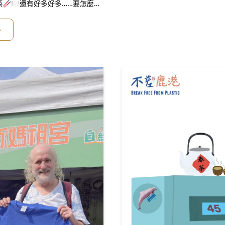
🥢🍽還有好多好多……要怎麼辦
今年你中秋節，垃圾減量的方式🧐
減少地球資源浪費，也降低物品製
多
一顆地