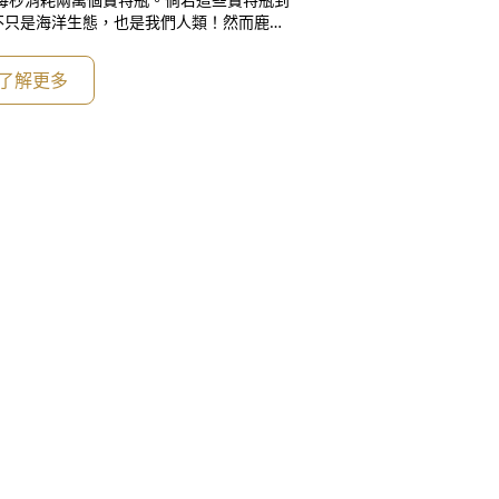
不只是海洋生態，也是我們人類！然而鹿港
人潮是非常可觀，而帶來的寶特瓶量也是非
水機，希望民眾來到了這古色古香的地方，
了解更多
～來到我們的加水站加水～減