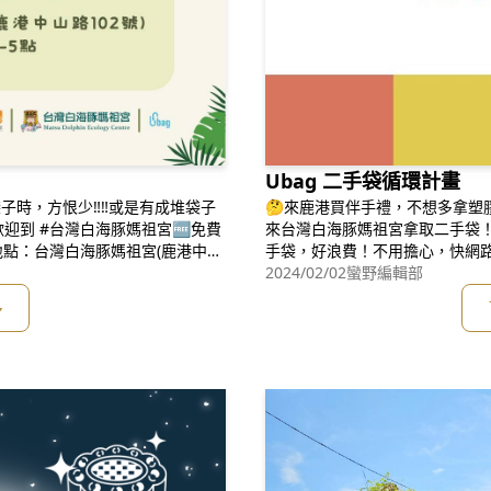
Ubag 二手袋循環計畫
子時，方恨少‼️️‼️或是有成堆袋子
🤔來鹿港買伴手禮，不想多拿塑
歡迎到 #台灣白海豚媽祖宮🆓免費
來台灣白海豚媽祖宮拿取二手袋！
平台地點：台灣白海豚媽祖宮(鹿港中山
手袋，好浪費！不用擔心，快網路搜尋U
2點，下午1-5點😍如果「有餘裕且
y bag 你可以找你家附近有徵
2024/02/02
蠻野編輯部
捐贈給我們，
家重複使用♻️，減少使用新的袋
多
子如果你是店家，歡迎跟我們一