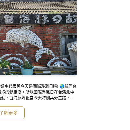
鍵字代表著今天是國際淨灘日哦! 🌏我們台
環境的健康度，所以國際淨灘日在台灣北中
活動。白海豚媽祖宮今天特別兵分三路，派
 kito主任去到台北華山參加自綠生活節，
 執行秘書丁2去到雲林三條崙🌊和我們的
了解更多