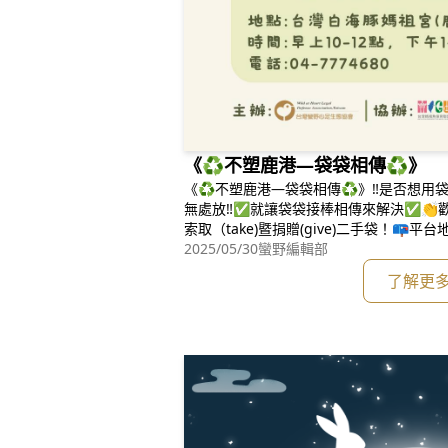
《♻️不塑鹿港—袋袋相傳♻️》
《♻️不塑鹿港—袋袋相傳♻️》‼️是否想用袋
無處放‼️✅就讓袋袋接棒相傳來解決✅👏
索取（take)暨捐贈(give)二手袋！📪
路102號)⏰️時間：週三～週日/上午10-1
2025/05/30
蠻野編輯部
乾淨」塑膠袋、不織布提袋、紙袋……歡迎
了解更