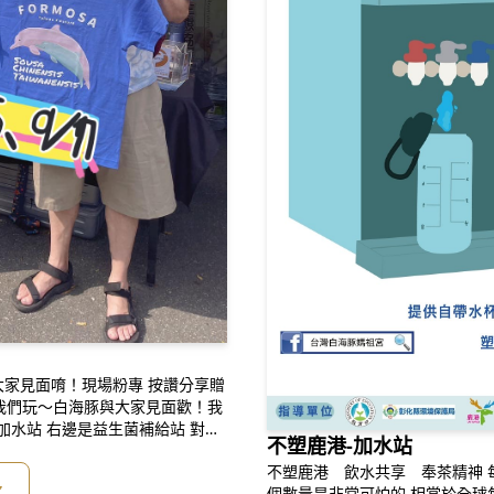
與大家見面唷！現場粉專 按讚分享贈
我們玩～白海豚與大家見面歡！我
加水站 右邊是益生菌補給站 對面
不塑鹿港-加水站
#蠻野心足生態協會#鹿港白海豚媽
不塑鹿港 飲水共享 奉茶精神 每年全球人們使用5000億個寶特瓶用量，這
ay.com.tw/....../2023/mis
多
個數量是非常可怕的 相當於全球