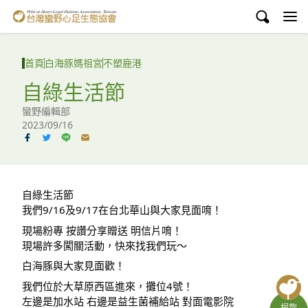
台灣蠻野心足生態協會
認識蠻野
首頁
白海豚媽祖宮
不塑鹿港
議題與行動
自綠生活節
蠻野編輯部
環境教育
2023/09/16
白海豚媽祖宮
支持蠻野
自綠生活節
我們9/16及9/17在台北華山與大家見面唷！
English
現場粉專 按讚分享贈送 明信片唷！
臉書
現場許多闖關活動，快來找我們玩～
白海豚與大家見面歡！
YouTube
我們位於大草原西區進來，攤位4號！
左邊是加水站 右邊是益生菌補給站 對面電影院
捐款