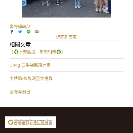
蠻野編輯部
返回列表頁
相關文章
《♻️不塑鹿港—袋袋相傳♻️》
Ubag 二手袋循環計畫
中秋節-垃圾減量大挑戰
國際淨灘日