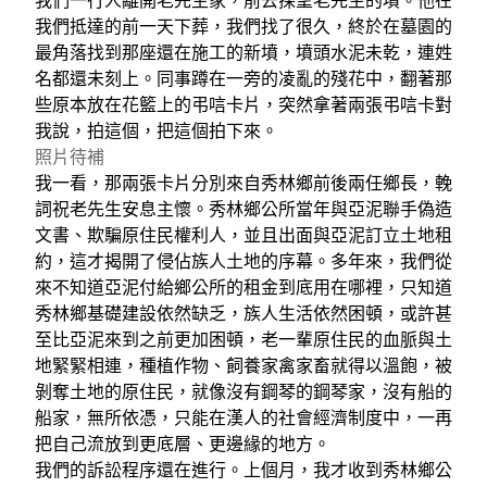
我們一行人離開老先生家，前去探望老先生的墳。他在
我們抵達的前一天下葬，我們找了很久，終於在墓園的
最角落找到那座還在施工的新墳，墳頭水泥未乾，連姓
名都還未刻上。同事蹲在一旁的凌亂的殘花中，翻著那
些原本放在花籃上的弔唁卡片，突然拿著兩張弔唁卡對
我說，拍這個，把這個拍下來。
照片待補
我一看，那兩張卡片分別來自秀林鄉前後兩任鄉長，輓
詞祝老先生安息主懷。秀林鄉公所當年與亞泥聯手偽造
文書、欺騙原住民權利人，並且出面與亞泥訂立土地租
約，這才揭開了侵佔族人土地的序幕。多年來，我們從
來不知道亞泥付給鄉公所的租金到底用在哪裡，只知道
秀林鄉基礎建設依然缺乏，族人生活依然困頓，或許甚
至比亞泥來到之前更加困頓，老一輩原住民的血脈與土
地緊緊相連，種植作物、飼養家禽家畜就得以溫飽，被
剝奪土地的原住民，就像沒有鋼琴的鋼琴家，沒有船的
船家，無所依憑，只能在漢人的社會經濟制度中，一再
把自己流放到更底層、更邊緣的地方。
我們的訴訟程序還在進行。上個月，我才收到秀林鄉公