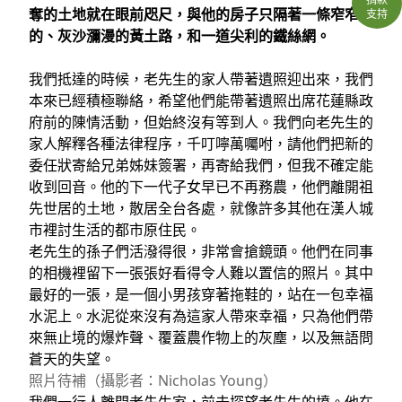
奪的土地就在眼前咫尺，與他的房子只隔著一條窄窄
支持
的、灰沙瀰漫的黃土路，和一道尖利的鐵絲網。
我們抵達的時候，老先生的家人帶著遺照迎出來，我們
本來已經積極聯絡，希望他們能帶著遺照出席花蓮縣政
府前的陳情活動，但始終沒有等到人。我們向老先生的
家人解釋各種法律程序，千叮嚀萬囑咐，請他們把新的
委任狀寄給兄弟姊妹簽署，再寄給我們，但我不確定能
收到回音。他的下一代子女早已不再務農，他們離開祖
先世居的土地，散居全台各處，就像許多其他在漢人城
市裡討生活的都市原住民。
老先生的孫子們活潑得很，非常會搶鏡頭。他們在同事
的相機裡留下一張張好看得令人難以置信的照片。其中
最好的一張，是一個小男孩穿著拖鞋的，站在一包幸福
水泥上。水泥從來沒有為這家人帶來幸福，只為他們帶
來無止境的爆炸聲、覆蓋農作物上的灰塵，以及無語問
蒼天的失望。
照片待補（攝影者：Nicholas Young）