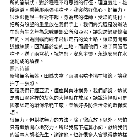
所的答辯狀，對於種種不可思議的行徑，理直氣壯、雄
辯滔滔。看著那兩張弔唁卡，我突然好傷心、好無力，
很想跟他說一聲對不起，身為您的律師，受您的託付，
把所有盼望的重量放在我們手上，我們終究還是沒辦法
在您有生之年為您戰勝鄉公所和亞泥，讓您跨過那條窄
窄的、因為開礦而經年飛砂走石的黃土路，讓您剪開那
道鐵絲網，回到屬於您的土地，而讓他們，寫了兩張弔
唁卡，送了兩盆花，祝福您，安息主懷，永遠安息在水
泥砌成的墳裡。
照片待補
新墳無名無姓，田姊夫拿了兩張弔唁卡插在墳邊，讓我
拍了一張照。
回程我們行經亞泥，煙塵與臭味撲鼻，我們都說，這就
是青山翠谷裡的灰色的大怪獸在放屁，話說這怪獸可是
國家認定的環保示範工廠，榮獲好多防治污染的環保獎
項。
很無力，但對抗無力的方法，除了徹底放下以外，恐怕
只有繼續開心地努力。所以我寫下這篇小記，獻給我們
的當事人胡老先生，謝謝他。也許很多人會覺得像這樣