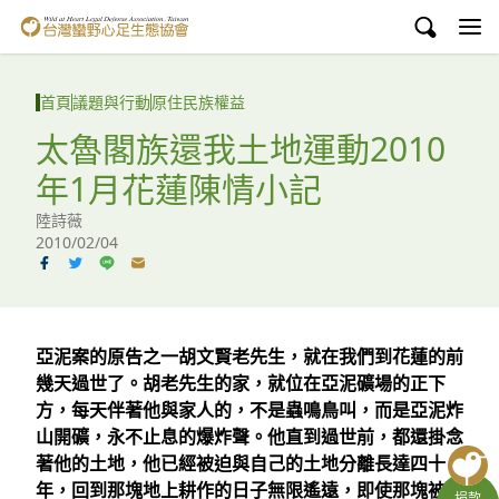
台灣蠻野心足生態協會
認識蠻野
首頁
議題與行動
原住民族權益
議題與行動
太魯閣族還我土地運動2010
年1月花蓮陳情小記
環境教育
陸詩薇
白海豚媽祖宮
2010/02/04
支持蠻野
English
亞泥案的原告之一胡文賢老先生，就在我們到花蓮的前
幾天過世了。胡老先生的家，就位在亞泥礦場的正下
臉書
方，每天伴著他與家人的，不是蟲鳴鳥叫，而是亞泥炸
山開礦，永不止息的爆炸聲。他直到過世前，都還掛念
YouTube
著他的土地，他已經被迫與自己的土地分離長達四十
年，回到那塊地上耕作的日子無限遙遠，即使那塊被侵
捐款