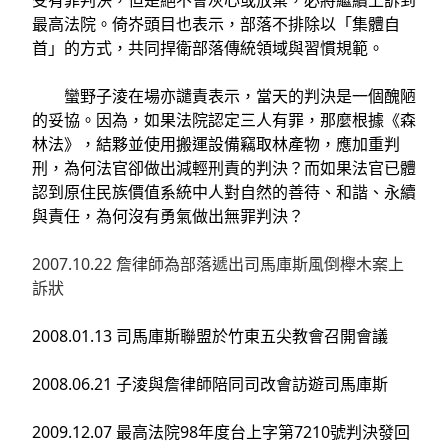
最高法院。倚岕頭目也表示，部落不排除以「集體自
首」的方式，共同捍衛部落傳統領域與習慣規範。
蠻野子淩在場亦譴責表示，當天的判決是一個醜陋
的妥協。因為，如果法院認定三人有罪，那麼根據《森
林法》，結夥並使用搬運設備竊取林產物，應加重判
刑，為何法官卻做出減輕刑責的判決？而如果法官已體
認到原住民族價值系統中人對自然的善待、和諧、永續
與責任，為何沒有勇氣做出無罪判決？
2007.10.22 詹律師為部落遞出司馬庫斯風倒櫸木案上
訴狀
2008.01.13 司馬庫斯聯盟於竹東五尖教會召開會議
2008.06.21 子淩與詹律師陪同司改會訪遊司馬庫斯
2009.12.07 最高法院98年度台上字第7210號判決發回