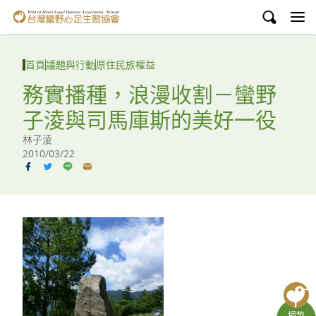
台灣蠻野心足生態協會
認識蠻野
首頁
議題與行動
原住民族權益
議題與行動
務實播種，浪漫收割－蠻野
子淩與司馬庫斯的美好一役
環境教育
林子淩
白海豚媽祖宮
2010/03/22
支持蠻野
English
臉書
YouTube
捐款