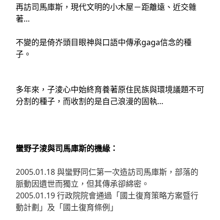
再訪司馬庫斯，現代文明的小木屋－距離遠、近交雜
著…
不變的是倚岕頭目眼神與口語中傳承gaga信念的種
子
。
多年來，子淩心中始終育養著原住民族與環境議題不可
分割的種子，而收割的是自己浪漫的固執…
蠻野子淩與司馬庫斯的機緣：
2005.01.18 與蠻野同仁第一次造訪司馬庫斯，部落的
脈動因遺世而獨立，但其傳承卻綿密
。
2005.01.19 行政院院會通過「國土復育策略方案暨行
動計劃」及「國土復育條例」