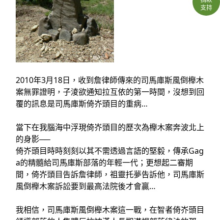
支持
2010年3月18日，收到詹律師傳來的司馬庫斯風倒櫸木
案無罪證明，子淩欲通知拉互依的第一時間，沒想到回
覆的訊息是司馬庫斯倚岕頭目的重病…
當下在我腦海中浮現倚岕頭目的歷次為櫸木案奔波北上
的身影
──
倚岕頭目時時刻刻以其不需透過言語的堅毅，傳承Gag
a的精髓給司馬庫斯部落的年輕一代
；
更想起二審期
間，倚岕頭目告訴詹律師，祖靈托夢告訴他，司馬庫斯
風倒櫸木案訴訟要到最高法院後才會贏…
我相信，司馬庫斯風倒櫸木案這一戰，在智者倚岕頭目