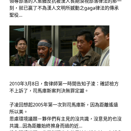
領導部落的人集體反抗被漢人長期漠視部落律法的那一
刻，就已贏了不為漢人文明所撼動之gaga律法的傳承
聖役…
2010年3月8日，詹律師第一時間告知子淩：確認檢方
不上訴了，司馬庫斯案判決無罪定讞。
子凌回想起2005年第一次到司馬庫斯，因為距離遙遠
所以美
。
思慮環境議題－夥伴們有主見的沒共識，沒意見的也沒
共識…因為距離始終擦身而過的近…