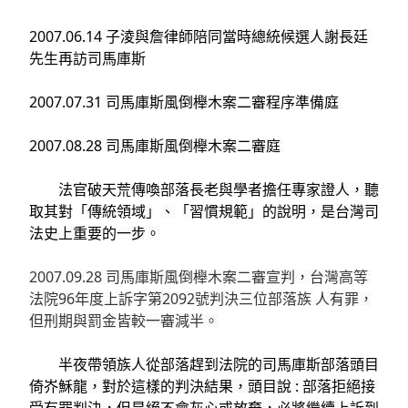
2007.06.14 子淩與詹律師陪同當時總統候選人謝長廷
先生再訪司馬庫斯
2007.07.31 司馬庫斯風倒櫸木案二審程序準備庭
2007.08.28 司馬庫斯風倒櫸木案二審庭
法官破天荒傳喚部落長老與學者擔任專家證人，聽
取其對「傳統領域」、「習慣規範」的說明，是台灣司
法史上重要的一步。
2007.09.28 司馬庫斯風倒櫸木案二審宣判，台灣高等
法院96年度上訴字第2092號判決三位部落族 人有罪，
但刑期與罰金皆較一審減半。
半夜帶領族人從部落趕到法院的司馬庫斯部落頭目
倚岕穌龍，對於這樣的判決結果，頭目說 : 部落拒絕接
受有罪判決，但是絕不會灰心或放棄，必將繼續上訴到