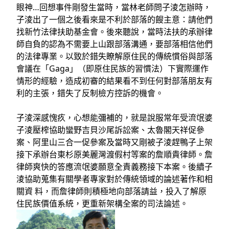
眼神…回想事件剛發生當時，當林老師問子淩怎辦時，
子淩出了一個之後看來是不利於部落的餿主意：請他們
找新竹法律扶助基金會。後來聽說，當時法扶的承辦律
師自負的認為不需要上山跟部落溝通，要部落相信他們
的法律專業。以致於錯失瞭解原住民的傳統慣俗與部落
會議在「Gaga」（即原住民族的習慣法）下實際運作
情形的經驗，造成初審的結果看不到任何對部落朋友有
利的主張，錯失了反制檢方控訴的機會。
子淩深感愧疚，心想能彌補的，就是說服常年受流氓婆
子淩壓榨協助蠻野吉貝沙尾訴訟案、太魯閣天祥促參
案、阿里山三合一促參案及當時又剛被子淩趕鴨子上架
接下承辦台東杉原美麗灣渡假村等案的詹順貴律師。詹
律師爽快的答應流氓婆願意全責義務接下本案。後續子
淩協助蒐集有關學者專家對於傳統領域的論述著作和相
關資 料，而詹律師則積極地向部落請益，投入了解原
住民族價值系統，更重新架構全案的司法論述。