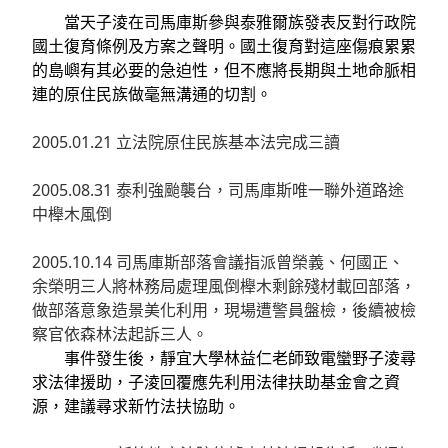
當天子淩在司馬庫斯參與泰雅爾族發表反對行政院
國土復育條例及方案之聲明
。
國土復育對這座傷痕累累
的島嶼有其必要的急迫性，但不應將長期與土地命脈相
連的原住民族做毫無溝通的切割
。
2005.01.21 立法院原住民族基本法完成三讀
2005.08.31 泰利強颱襲台，司馬庫斯唯一聯外道路途
中櫸木風倒
2005.10.14 司馬庫斯部落會議指派曾榮義、何國正、
余榮明三人將林務局處理風倒櫸木剩餘殘材載回部落，
做部落意象造景美化利用，現場遭警員盤檢，後續被檢
察官依森林法起訴三人。
事件發生後，靜宜大學林益仁老師致電蠻野子淩尋
求法律援助，子淩回覆應先利用法律扶助基金會之資
源，建議尋求新竹法扶協助。