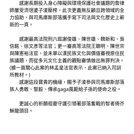
感謝長期投入身心障礙與環境保護社會議題的詹律
師屢受流氓婆子淩壓榨，此次更義無反顧且跨領域的全
力協助，與司馬庫斯部落攜手寫下司法與文化歷史上嶄
新的一頁。
感謝最高法院刑六庭謝俊雄、陳世雄、魏新和、吳
信銘、徐文彥等法官；更一審高等法院王聰明、陳世宗
與陳憲裕法官，並未單以漢民族文化與價值審視原住民
族議題，而從多元文化主義的觀點審慎做出無罪判決。
(據一直關心此案的林孟皇法官表示，此案已納入司訓
所教材。)
感謝這段寶貴的機緣，賜予子淩參與司馬庫斯部落
族人勇敢、堅毅、傳承gaga風範給子孫的使命之役。
更誠心的祈願祖靈守護引領著部落奮戰的智者倚岕
穌龍頭目。