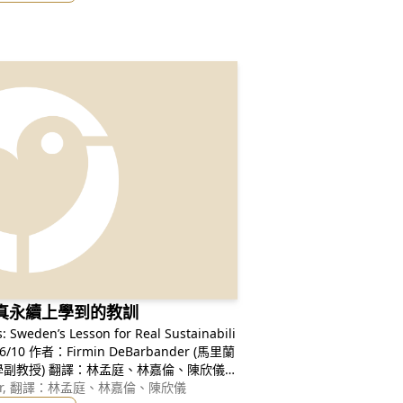
真永續上學到的教訓
: Sweden’s Lesson for Real Sustainabili
、林嘉倫、陳欣儀
而使污染更嚴重？
ander, 翻譯：林孟庭、林嘉倫、陳欣儀