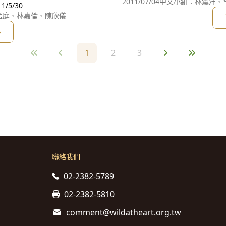
ons, Taiwan and Sustainabl
2011/07/04
中文小組：林震洋、李
Net 2011/5/30
翻譯：林孟庭、林嘉倫、陳欣儀
多
1
2
3
聯絡我們
02-2382-5789
02-2382-5810
comment@wildatheart.org.tw