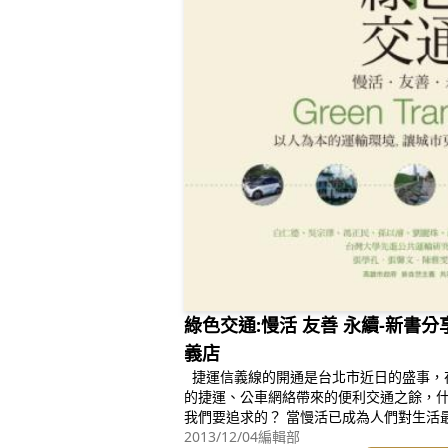
綠色交通:慢活 友善 永續-新書分享
義店
捷運信義線的開通是台北市近日的盛事，在都會區的人們越來越享受由綿密
的捷運、公車網絡帶來的便利交通之餘，
我們要追求的？ 當慢活已成為人們對生活最強烈的渴望，綠色交通正是以此
對人、對環境最友善的態度，它是一種健
2013/12/04
編輯部