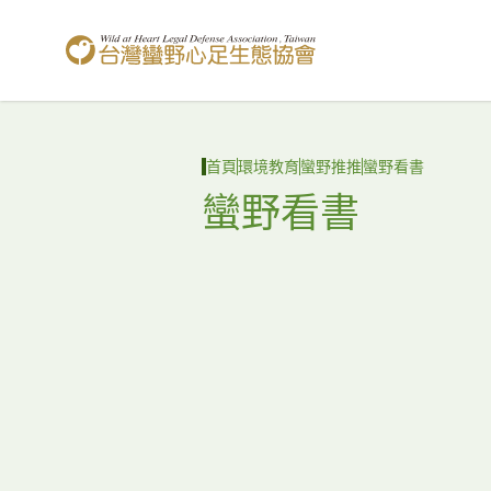
台灣蠻野心足生態協會
首頁
環境教育
蠻野推推
蠻野看書
蠻野看書