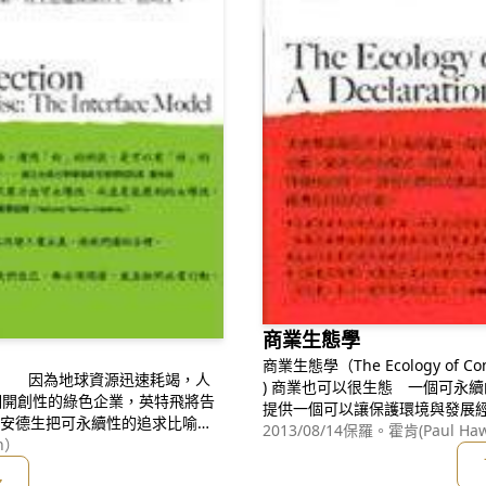
商業生態學
商業生態學（The Ecology of Commer
) 商業也可以很生態 一個可永續的宣言 本書擘畫綠色資本主義的藍圖，
個開創性的綠色企業，英特飛將告
提供一個可以讓保護環境與發展
從個人、社區到知名企業、政府
2013/08/14
保羅。霍肯(Paul Haw
特飛的所有員工動起來，針對每個
n）
明人們可以透過全新的設計或還
、修正、查核，目的是使人類
多