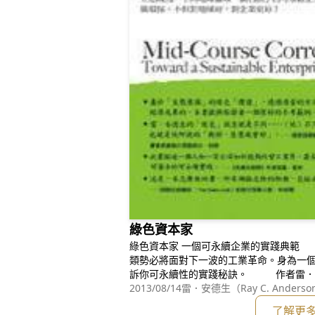
綠色資本家
綠色資本家 一個可永續企業的實踐典範 因為地球資源迅速耗竭，人
類勢必將面對下一波的工業革命。身為一
訴你可永續性的實踐秘訣。 作者雷．安德生把可永續性的追求比喻為
「登上比聖母峰更高的山峰」，他鼓舞英
2013/08/14
雷．安德生（Ray C. Anderso
可能產生污染物或廢料的製程，反覆檢討
了解更