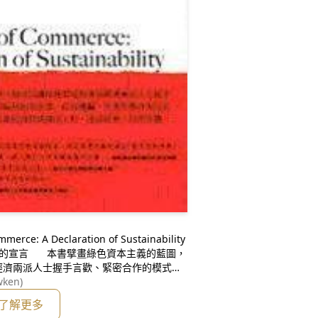
ce: A Declaration of Sustainability
經濟兩派人士握手言歡、緊密合作的模式。
機關、作者列舉許多具有啟發性的例子，證
ken)
原工程，達成社
了解更多