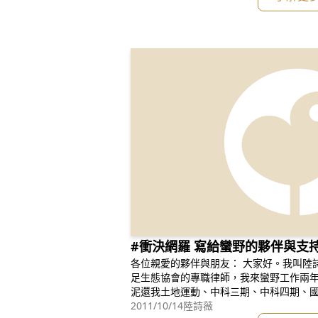
#衝決網羅 寫給蠻野的夥伴與支
各位親愛的夥伴與朋友： 大家好。我叫陸詩薇，我今年28歲，是台灣蠻野心
足生態協會的專職律師，我來蠻野工作兩
泥還我土地運動、中科三期、中科四期、
動的結構，並挑戰法律與運動的極限。在
2011/10/14
陸詩薇