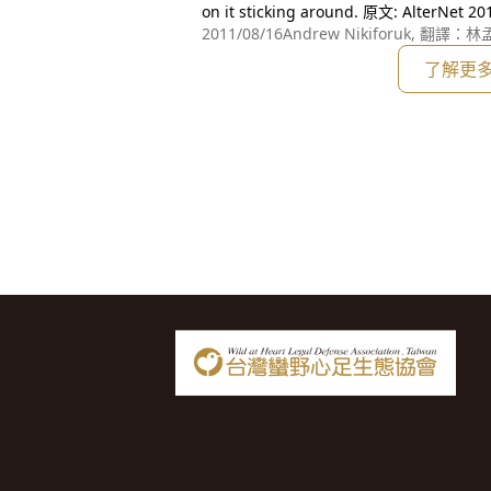
on it sticking around. 原文: Alter
2011/08/16
Andrew Nikiforuk, 
了解更