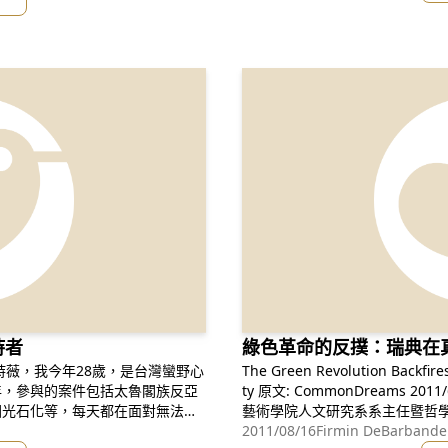
持者
綠色革命的反撲：瑞典在
The Green Revolution Backfires
年，參與的案件包括太魯閣族反亞
ty 原文: CommonDreams 2011/6/10 作者：Firmin DeBarbander (馬里蘭
國光石化等，每天都在面對無法撼
藝術學院人文研究系系主任暨哲學副教授) 翻譯：林孟庭
這樣的處境中，不待別人質疑，我
假如電力發動車未改善污染，反
2011/08/16
Firmin DeBarb