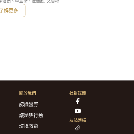
涵茹、李宣衡、崔愫欣, 文魯彬
了解更多
關於我們
社群媒體
認識蠻野
議題與行動
友站連結
環境教育