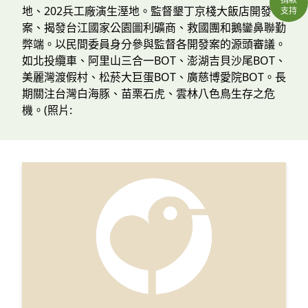
地、202兵工廠演生溼地。監督墾丁京棧大飯店開發
支持
案、揭發台江國家公園圖利礦商、救國團和鵝鑾鼻聯勤
弊端。以民間委員身分參與監督各開發案的源頭審議。
如北投纜車、阿里山三合一BOT、澎湖吉貝沙尾BOT、
美麗灣渡假村、松菸大巨蛋BOT、廣慈博愛院BOT。長
期關注台灣白海豚、苗栗石虎、雲林八色鳥生存之危
機。(照片: