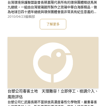
台灣環境保護聯盟副會長蔡嘉陽代表所有的環保團體贈送馬英
九總統，一組由台灣玻璃館所製作之琉璃中華白海豚精品，做
為地球日四十週年總統與環保團體會面非常具有紀念意義的見
面禮。成年的中華白海豚通體白色，但是在長時間由有活動之
2010/04/23
編輯部
後皮下微血管擴張，反而呈現非常漂亮白裡透紅的淡粉紅色，
了解更多
所以又稱為粉紅海豚，令人驚艷。只在台灣西海岸近岸海域活
動的中華白海豚族群數量不到99隻，已經被世界自然保育聯盟
認定為瀕臨絕種的
台塑公司毒害土地 天理難容！立即停工、檢調介入、
風險評估
台塑公司仁武廠長期不當排放高濃度毒性化學物質，嚴重毒害