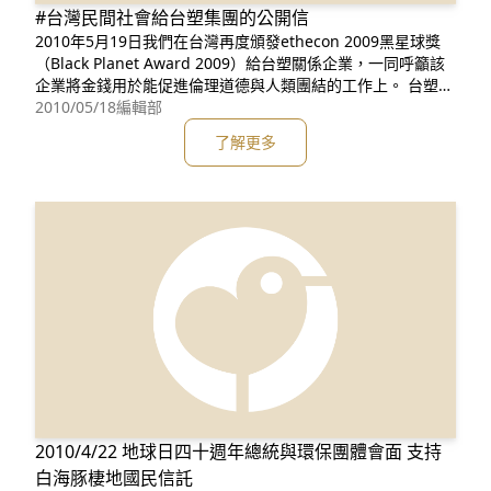
#台灣民間社會給台塑集團的公開信
2010年5月19日我們在台灣再度頒發ethecon 2009黑星球獎
（Black Planet Award 2009）給台塑關係企業，一同呼籲該
企業將金錢用於能促進倫理道德與人類團結的工作上。 台塑集
團，我們在此公開頒發黑星球獎的理由，並請社會共同檢視。
2010/05/18
編輯部
1.你們無視人權、民主，唯利是圖 1989年，中國人民解放軍血
了解更多
腥鎮壓在北京天安門發生的學生運動，史稱六四事件。在國際
譁然、外商
2010/4/22 地球日四十週年總統與環保團體會面 支持
白海豚棲地國民信託