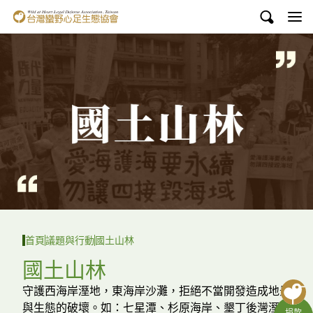
台灣蠻野心足生態協會
認識蠻野
議題與行動
環境教育
白海豚媽祖宮
支持蠻野
English
首頁
議題與行動
國土山林
臉書
國土山林
YouTube
守護西海岸溼地，東海岸沙灘，拒絕不當開發造成地景
與生態的破壞。如：七星潭、杉原海岸、墾丁後灣溼
捐款