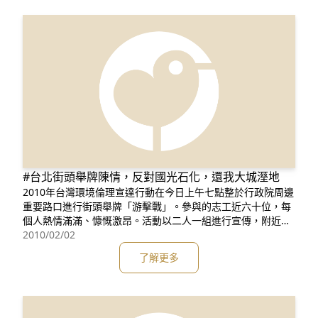
也都可說是判
#台北街頭舉牌陳情，反對國光石化，還我大城溼地
2010年台灣環境倫理宣達行動在今日上午七點整於行政院周邊
重要路口進行街頭舉牌「游擊戰」。參與的志工近六十位，每
個人熱情滿滿、慷慨激昂。活動以二人一組進行宣傳，附近執
勤的員警密切注意此舉牌行動，看見超過三個志工聚集在一
2010/02/02
起，即前往警告。 上午十點參與的志工聚集在行政院前，由彰
了解更多
化環盟蔡嘉陽理事長說明此次陳情訴求的內容，希望政府說明
為何不能如期公告彰化大城溼地為國際級的重要濕地。陳情前
由靜宜大學啄木