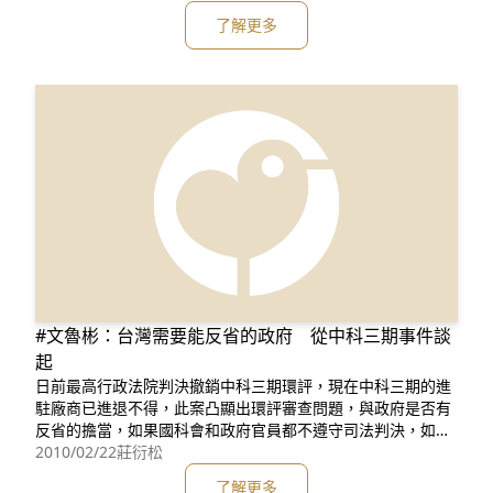
認該處分已對於當地生態環境有立即重大污染情事，亦無時間
了解更多
緊迫性」之看法，不受最高行政法院九十九年一月廿一日判決
之影響。 環保署為迴護廠商利益，罔顧社會公益，持續以悖離
常識的法律見解
#文魯彬：台灣需要能反省的政府 從中科三期事件談
起
日前最高行政法院判決撤銷中科三期環評，現在中科三期的進
駐廠商已進退不得，此案凸顯出環評審查問題，與政府是否有
反省的擔當，如果國科會和政府官員都不遵守司法判決，如何
要求小老百姓也守法？ 環評審查新開發案都是針對社會環境、
2010/02/22
莊衍松
自然環境、經濟環境等3個層面的影響性做審查，中科一期、
了解更多