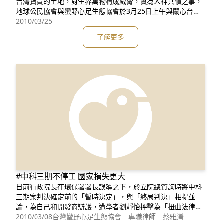
台灣寶貴的土地，對生界萬物構成威脅，實為人神共憤之事，
地球公民協會與蠻野心足生態協會於3月25日上午與關心台灣
生態環境的民眾，共同到台塑公司仁武廠表達抗議，並針對本
2010/03/25
案發表以下聲明： 一、根據報載，環保署的文件證明台塑公司
了解更多
自民國91年即得知洩漏情事，竟長期隱匿不報，任由多種毒性
化學物質在土壤、地下水中繼續流竄，毒害我們的土地家園，
全
#中科三期不停工 國家損失更大
日前行政院長在環保署署長誤導之下，於立院總質詢時將中科
三期案判決確定前的「暫時決定」，與「終局判決」相提並
論，為自己和開發商辯護，遭學者劉靜怡抨擊為「扭曲法律基
本邏輯之至」。而環保署綜計處則投書反擊稱：法院仍有「難
2010/03/08
台灣蠻野心足生態協會 專職律師 蔡雅瀅