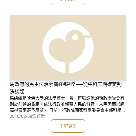
二期的環評審查很快就通過，第三期拖得比較久，主要有2個
原因，第1是中科第三期是首度有保育人員進入環評委員會，
以在環評的過
馬政府的民主法治素養在那裡? ──從中科三期確定判
決談起
馬總統是哈佛大學的法學博士，曾一再強調他的執政團隊會有
別於前朝的貪腐，依法行政並傾聽人民的聲音，人民因而以超
高得票率寄予厚望。 日前，行政院國家科學委員會中部科學工
業園區管理局第三期其中之七星農場開發案的有條件通過環境
2010/02/08
詹順貴
影響評估審查的行政處分，於臺北高等行政法院９６年度訴字
了解更多
第１１１７號判決撤銷後，環保署所提上訴，業經最高行政法
院９９年度判字第３０號判決駁回上訴而宣告確定。如再參酌