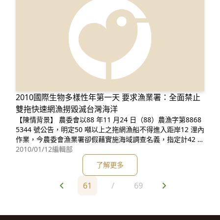
2010國際生物多樣性年第一天 要求漁業署：全面禁止
雙拖快速網漁撈毀滅台灣海洋
【陳情背景】 農委會以88 年11 月24 日（88）農漁字第8868
5344 號公告，明定50 噸以上之拖網漁船不得進入距岸12 浬內
作業，今農委會漁業署卻假藉實施海域調查名義，指定計42 艘
（高雄市籍36 艘、基隆市籍3 艘、台中縣籍2 艘、高雄縣籍1
2010/01/12
編輯部
艘）CT4 漁船（噸數為70-100 噸），自98 年9 月7 日起至99
了解更多
年8 月31 日止（將近1 年），同意於台中縣（北界）以南
61
/
69