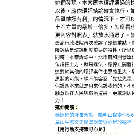
她們發現，本案原本環評通過的挖
以後，應依環評結論確實執行，
品質維護有利」的情況下，才可
土石方量的暴增一倍多，怎麼看
更內容對照表」就放水通過了。
最高行政法院再次確認了幾個重點，
險評估是環評制度重要的特性，所以
同時，本案訴訟中，北市府和開發單
位超挖土方，就是違法，應停止開發
這對於其他的環評案件也意義重大，
原狀的可能，絕不能容忍「先挖先贏
保護區本來就是用來保護我們的，不
願意站在人民與環境這邊，更感謝居
力！
延伸閱讀：
媽媽們的漫長奮戰－陽明山保變住6-
草山生態文史聯盟對蠻野心足的祝福
【用行動支持蠻野心足】