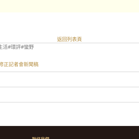
返回列表頁
生活
#環評
#蠻野
修正記者會新聞稿
聯絡我們