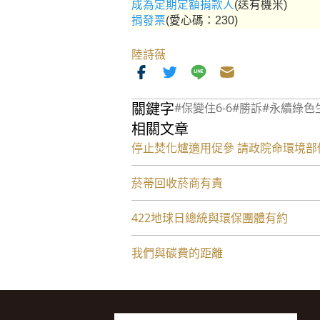
成為定期定額捐款人
(送有機米)
捐發票
(愛心碼：230)
陸詩薇
關鍵字
#保變住6-6
#勝訴
#永續綠色
相關文章
停止焚化爐適用促參 請政院命環境部
菸蒂回收菸商有責
422地球日總統與環保團體有約
我們與碳費的距離