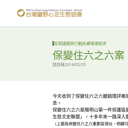
台灣蠻野心足生態協會
首頁
議題與行動
永續循環經濟
保變住六之六案
陸詩薇
2014/02/25
今天收到了保變住六之六撤銷環評案
息。
保變住六之六是陽明山第一件保護區
生態文史聯盟」，十多年來一路深入
（上圖為保變住六之六重劃區現址，明顯可