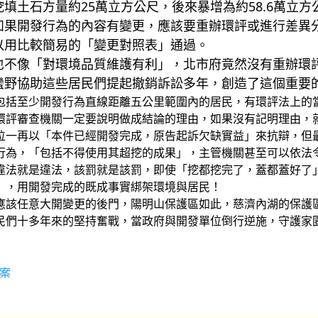
填土石方量約25萬立方公尺，後來暴增為約58.6萬立
如果開發行為的內容有變更，應該要重辦環評或進行差異
以用比較簡易的「變更對照表」通過。
也不像「對環境品質維護有利」，北市府竟然沒有重辦環
蠻野協助這些居民們提起撤銷訴訟多年，創造了這個重要
包括至少開發行為直線距離五公里範圍內的居民，有環評法上的
環評審查機關一定要說明做成結論的理由，如果沒有記明理由，
位一再以「本件已經開發完成，原告起訴欠缺實益」來抗辯，但
行為，「包括不得使用其超挖的成果」，主管機關甚至可以依法
違法就是違法，該罰就是該罰，即使「挖都挖完了，蓋都蓋好了
」，用開發完成的既成事實綁架環境與居民！
應該任意大開變更的後門，陽明山保護區如此，慈濟內湖的保護
民們十多年來的堅持奮戰，當政府與開發單位倒行逆施，守護家
6案