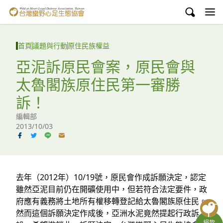
台灣蠻野心足生態協會
認識蠻野
首頁
議題與行動
原住民族權益
議題與行動
亞泥訴原民會案，原民會與
太魯閣族原住民第一審勝
環境教育
訴！
白海豚媽祖宮
編輯部
2013/10/03
支持蠻野
English
臉書
去年（2012年）10/19號，原民會作成訴願決定，認定
雖然亞泥目前仍在開礦使用中，但若符合法定要件，政
YouTube
府應有義務將土地所有權移轉登記給太魯閣族原住民。
然而這個訴願決定作成後，亞洲水泥竟然提起行政訴
捐款