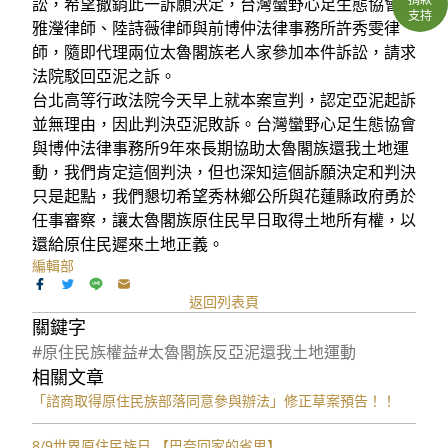
訟，希望撤銷此一訴願決定，台灣蠻野心足生態協會蔡
支持
雅瀅律師、陸詩薇律師與前博仲法律事務所許秀雯律
師，隨即代理兩位太魯閣族老人家參加本件訴訟，請求
法院駁回亞泥之訴。
台北高等行政法院今天早上就本案宣判，認定亞泥起訴
並無理由，因此判決亞泥敗訴。台灣蠻野心足生態協會
與博仲法律事務所9年來長期協助太魯閣族還我土地運
動，我們肯定這個判決，但也深知這個訴願決定和判決
只是起點，我們懇切希望秀林鄉公所與花蓮縣政府勇於
任事審察，讓太魯閣族原住民早日取得土地所有權，以
還給原住民遲來土地正義。
編輯部
返回列表頁
關鍵字
#原住民族權益
#太魯閣族反亞泥還我土地運動
相關文章
「諮商取得原住民族部落同意參與辦法」修正草案預告！！
8/9世界原住民族日 【巴奈回家的省思】