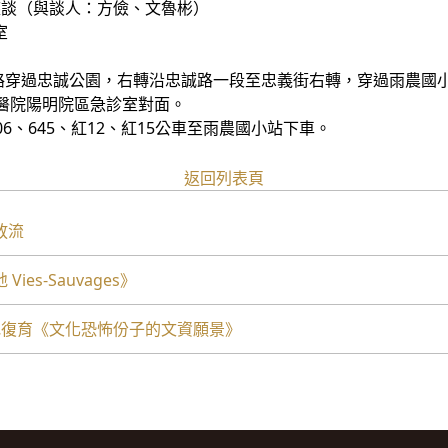
談（與談人：方儉、文魯彬）
室
國路穿過忠誠公園，右轉沿忠誠路一段至忠義街右轉，穿過雨農國
醫院陽明院區急診室對面。
、606、645、紅12、紅15公車至雨農國小站下車。
返回列表頁
放流
s-Sauvages》
地復育《文化恐怖份子的文資願景》