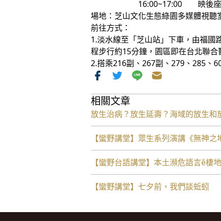
16:00~17:00 映後座
場地：芝山文化生態綠園多媒體視聽
前往方式：
1.淡水線至「芝山站」下車，由福
程步行約15分鐘，園區即在台北聯合
2.搭乘216副、267副、279、285
相關文章
放生治病？放生延壽？海域的放生和
【蠻野講堂】眾生系列演講《無神之地 Vie
【蠻野台語講堂】本土瀕危語言ê棲
【蠻野講堂】七夕前，我們談蚯蚓