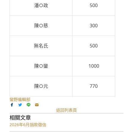
潘○政
500
陳○慈
300
無名氏
500
陳○鑾
1000
陳○元
770
蠻野編輯部
返回列表頁
相關文章
2026年6月捐款徵信