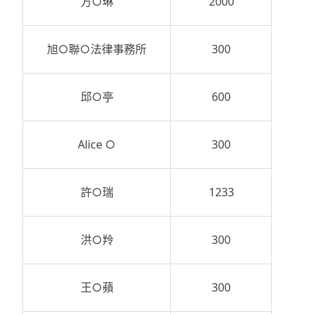
方○琳
2000
旭○聯○法律事務所
300
邱○亭
600
Alice ○
300
許○瑞
1233
洪○羚
300
王○蘋
300