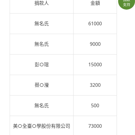
捐款人
金額
支持
無名氏
61000
無名氏
9000
彭○瑄
15000
蔡○瀅
3200
無名氏
500
美○全臺○學股份有限公司
73000