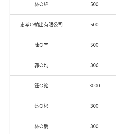
林○緯
500
忠孝○輸出有限公司
500
陳○岑
500
郭○均
306
鍾○銘
3000
蔡○彬
300
林○慶
300