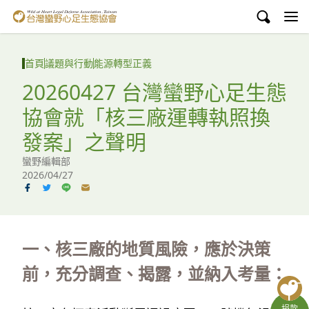
台灣蠻野心足生態協會
認識蠻野
首頁
議題與行動
能源轉型正義
議題與行動
20260427 台灣蠻野心足生態
協會就「核三廠運轉執照換
環境教育
發案」之聲明
白海豚媽祖宮
蠻野編輯部
2026/04/27
支持蠻野
English
臉書
一、核三廠的地質風險，應於決策
前，充分調查、揭露，並納入考量：
YouTube
捐款