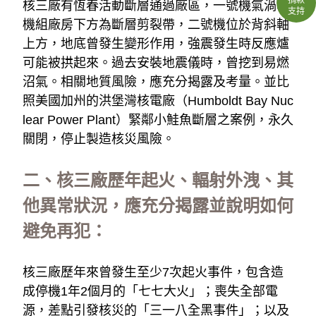
核三廠有恆春活動斷層通過廠區，一號機氣渦輪
支持
機組廠房下方為斷層剪裂帶，二號機位於背斜軸
上方，地底曾發生變形作用，強震發生時反應爐
可能被拱起來。過去安裝地震儀時，曾挖到易燃
沼氣。相關地質風險，應充分揭露及考量。並比
照美國加州的洪堡灣核電廠（Humboldt Bay Nuc
lear Power Plant）緊鄰小鮭魚斷層之案例，永久
關閉，停止製造核災風險。
二、核三廠歷年起火、輻射外洩、其
他異常狀況，應充分揭露並說明如何
避免再犯：
核三廠歷年來曾發生至少7次起火事件，包含造
成停機1年2個月的「七七大火」；喪失全部電
源，差點引發核災的「三一八全黑事件」；以及