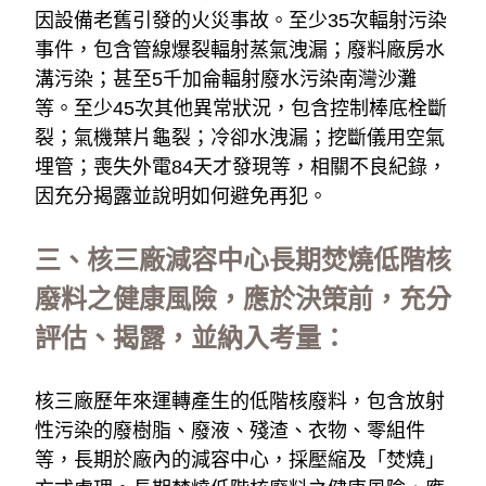
因設備老舊引發的火災事故。至少35次輻射污染
事件，包含管線爆裂輻射蒸氣洩漏；廢料廠房水
溝污染；甚至5千加侖輻射廢水污染南灣沙灘
等。至少45次其他異常狀況，包含控制棒底栓斷
裂；氣機葉片龜裂；冷卻水洩漏；挖斷儀用空氣
埋管；喪失外電84天才發現等，相關不良紀錄，
因充分揭露並說明如何避免再犯。
三、核三廠減容中心長期焚燒低階核
廢料之健康風險，應於決策前，充分
評估、揭露，並納入考量：
核三廠歷年來運轉產生的低階核廢料，包含放射
性污染的廢樹脂、廢液、殘渣、衣物、零組件
等，長期於廠內的減容中心，採壓縮及「焚燒」