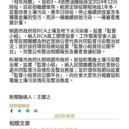
「飛灰飛散」。協和3、4號燃油機組原定2024年12月
除役，目前卻繼續使用，較原定除役期程拖延1年多，
若要改善土壤污染，應早日除役，停止繼續排放富含多
種重金屬的空污，而非一邊繼續排放污染，一邊審查應
變計畫。
桃園市政府就RCA土壤及地下水污染案，設置「監督
小組」，納入RCA員工關懷協會、工作傷害受害人協
會等民間團體及附近里辦公室代表共同監督污染整治狀
況；並於該府環保局網站設置「監督小組資訊公開平
台」，完整公布整治相關報告及審查會議紀錄。
盼基隆市政府比照桃園市政府，就協和電廠土壤污染整
治案，設置「監督小組」，納入民間團體及附近里辦公
處共同監督污染情形及整治進度；並於環保局網站設置
「監督小組資訊公開平台」，向社會大眾充分揭露協和
電廠土壤污染情形及整治進度。
新聞聯絡人：王醒之
蠻野編輯部
返回列表頁
相關文章