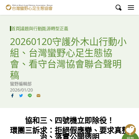
台灣蠻野心足生態協會
認識蠻野
首頁
議題與行動
能源轉型正義
議題與行動
20260120守護外木山行動小
組、台灣蠻野心足生態協
環境教育
會、看守台灣協會聯合聲明
白海豚媽祖宮
稿
支持蠻野
蠻野編輯部
2026/01/20
English
臉書
協和三、四號機立即除役！
YouTube
環團三訴求：拒絕假應變、要求真整
治、落實公開透明
捐款