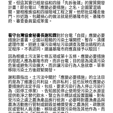
室，但這其實已經是協和四接「先拆後建」的實質開發
計畫！即台電以「應變必要措施」之名，企圖蒙混過
關，變相推進協和四接陸域工程之實。他怒批這種走後
門、抄近路、包藏禍心的做法就是把基隆市民、基隆市
府、審查委員當成笨蛋。
看守台灣協會秘書長謝和霖
對於台電「自提」應變必要
措施計畫書，企圖以粗糙的污染土壤開挖、暫存、清運
處理作業，迴避土壤污染場址污染調查及整治過程的法
定程序，不表認同，建議基隆市府應直接予以駁回！
因為根據土污法第七條五項或第十五條，應變必要措施
的發起人應為基隆市府，而非台電；目的是為減清污染
危害或避免污染擴大，而非讓污染行為人急就章，草率
移除污染土方後趕緊開發。
謝和霖指出，土污法中關於「應變必要措施」的立法目
的是為了維護公共利益，而非私利；這也反映在應變必
要措施的法定手段，包括，要求污染行為人停止污染行
為（如停工停業）、告知居民停止使用受污染之水源並
提供乾淨之替代飲水、豎立告示標誌或設置圍籬、對有
受污染之虞之農漁產品進行檢測，必要時對農漁產品與
農漁活動進行管制或銷毀並補償受害之農漁民、疏散居
民或管制人員活動、移除或清理污染物及其他作為，而