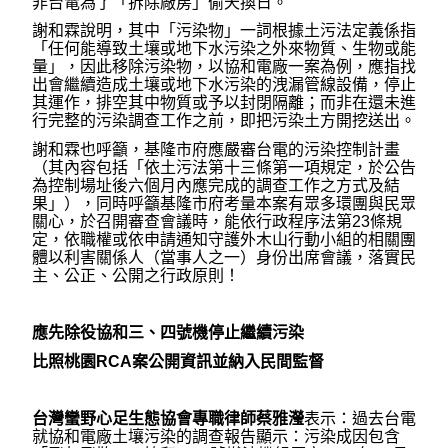
非台電為了「拆除廠房」偷天換日。
謝和霖說明，其中「污染物」一詞根據土污法定義係指
「任何能導致土壤或地下水污染之外來物質、生物或能
量」，因此移除污染物，以協和電廠一案為例，應指找
出會繼續造成土壤或地下水污染的洩漏管線設備，停止
其運作，排空其中物質或予以封閉隔離；而非在還未進
行完整的污染調查工作之前，即把污染土方開挖送出。
謝和霖也呼籲，基隆市府應嚴審台電的污染控制計畫
（其內容包括「依土污法第十三條第一項規定，於公告
為控制場址後六個月內應完成的調查工作之方式及結
果」），同時呼籲基隆市府考量本案有眾多環團與民眾
關心，於召開審查會議時，能依行政程序法第23條規
定，依職權或依申請通知守護外木山行動小組的相關團
體以利害關係人（當事人之一）身份出席會議，落實民
主、公正、公開之行政原則！
應先除役協和三、四號機停止繼續污染
比照桃園RCA案公開資訊並納入民間監督
台灣蠻野心足生態協會專職律師蔡雅瀅
表示：過去台電
就協和電廠土壤污染的調查報告顯示：污染成因包含