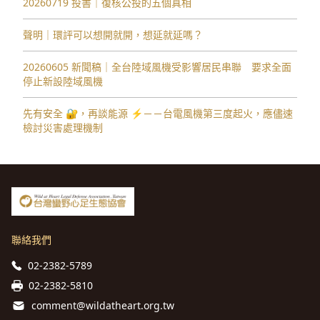
20260719 投書｜復核公投的五個真相
聲明｜環評可以想開就開，想延就延嗎？
20260605 新聞稿｜全台陸域風機受影響居民串聯 要求全面
停止新設陸域風機
先有安全 🔐，再談能源 ⚡️－－台電風機第三度起火，應儘速
檢討災害處理機制
聯絡我們
02-2382-5789
02-2382-5810
comment@wildatheart.org.tw