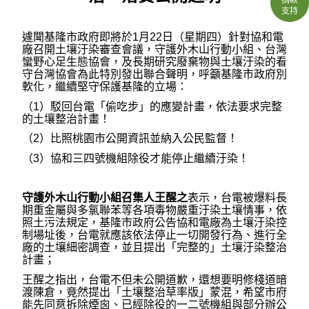
支持
遽聞基隆市政府即將於1月22日（星期四）針對協和電
廠召開土壤汙染審查會議，守護外木山行動小組、台灣
蠻野心足生態協會，及長期研究廢棄物與土壤汙染的看
守台灣協會為此特別發出聯合聲明，呼籲基隆市政府別
軟化，繼續堅守保護基隆的立場：
（1）駁回台電「偷吃步」的應變計畫，依法要求完整
的土壤整治計畫！
（2）比照桃園市公開資訊並納入公民監督！
（3）協和三四號機組除役才能停止繼續汙染！
守護外木山行動小組召集人王醒之
表示，台電被爆料長
期重金屬與多氯聯苯等各項毒物嚴重汙染土壤情事，依
照土污法規定，基隆市政府公告協和電廠為土壤汙染控
制場址後，台電就應該依法停止一切開發行為、進行全
廠的土壤細密調查，並且提出「完整的」土壤汙染整治
計畫；
王醒之指出，台電不但未公開道歉，還想要明修棧道暗
渡陳倉，竟然提出「土壤整治草率版」蒙混，希望市府
能先同意拆除煙囪、已經除役的一二號機組與部分辦公