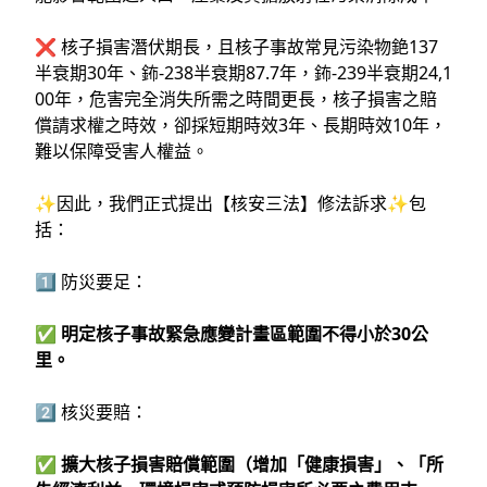
❌ 核子損害潛伏期長，且核子事故常見污染物銫137
半衰期30年、鈽-238半衰期87.7年，鈽-239半衰期24,1
00年，危害完全消失所需之時間更長，核子損害之賠
償請求權之時效，卻採短期時效3年、長期時效10年，
難以保障受害人權益。
✨因此，我們正式提出【核安三法】修法訴求✨包
括：
1️⃣ 防災要足：
✅
明定核子事故緊急應變計畫區範圍不得小於30公
里。
2️⃣ 核災要賠：
✅
擴大核子損害賠償範圍（增加「健康損害」、「所