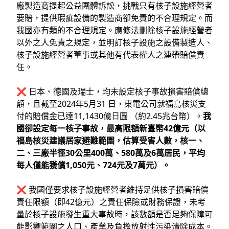
廠製造商提起公益團體訴訟，挑戰只有核子設施經營者
要賠，提供瑕疵設備的製造商卻免責的不合理規定。而
我國亦有類的不合理規定。應修法刪除核子設施經營者
以外之人免責之規定，並明訂核子設施之設備製造人、
核子設施經營者董事或其他有代表權人之連帶賠償責
任。
❌ 日本、德國及瑞士，均未設定核子事故損害賠償總
額，且截至2024年5月31 日，東電公司就福島核災支
付的賠償金已達11,1430億日圓 （約2.45兆台幣）。
我
國卻設定每一核子事故，最高限額新臺幣42億元（以
福島核災建議居家避難範圍，估算受害人數，核一、
二、三廠半徑30公里400萬、580萬及6萬居民，平均
每人僅能獲償1,050元、724元及7萬元）。
❌ 我國僅要求核子設施經營者維持足供核子損害賠償
責任限額（即42億元）之責任保險或財務保證，未考
量於核子設施發生重大事故時，該數額是否足夠保障可
能影響範圍之人口、產業及負擔放射性污染清除成本。