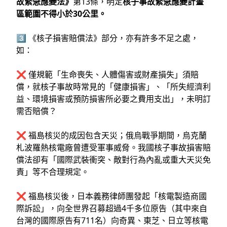
故緊急應變法》
第13條，明定
核子事故緊急應變計畫
區範圍不得小於30公里。
3️⃣ 《核子損害賠償法》部分，亦有許多不足之處，
如：
❌ 僅規範「生命喪失、人體傷害或財產損失」須賠
償，就核子事故時常見的「健康損害」、「所失經濟利
益、環境損害或預防損害所必要之費用支出」，未明訂
需否賠償？
❌ 福島核災的成因包含天災；俄烏戰爭期間，烏克蘭
札波羅熱核電廠曾遭受軍事威脅。我國核子事故損害賠
償法卻有「國際武裝衝突、敵對行為內亂或重大天災免
責」等不合理規定。
❌ 福島核災後，日本義務律師團發起「核電製造商國
際訴訟」，向全世界召募超過4千多位原告（其中來自
台灣的國際原告有711名）向奇異、東芝、日立等核電