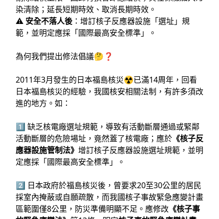
染清除；延長短期時效、取消長期時效。
⚠️
安全不落人後
：增訂核子反應器設施「選址」規
範，並明定應採「國際最高安全標準」。
為何我們提出修法倡議🤔❓
2011年3月發生的日本福島核災☢️已滿14周年，回看
日本福島核災的經驗，我國核安相關法制，有許多須改
進的地方。如：
1️⃣ 缺乏核電廠選址規範，導致有活動斷層通過或緊鄰
活動斷層的危險場址，竟然蓋了核電廠；應於
《核子反
應器設施管制法》
增訂核子反應器設施選址規範，並明
定應採「國際最高安全標準」。
2️⃣ 日本政府於福島核災後，曾要求20至30公里的居民
採室內掩蔽或自願疏散，而我國核子事故緊急應變計畫
區範圍僅8公里，防災準備明顯不足。應修改
《核子事