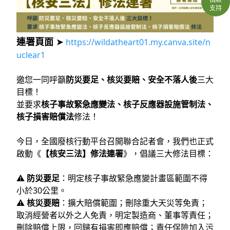
支持
連署頁面
➤
https://wildatheart01.my.canva.site/n
uclear1
邀您一同呼籲
防災要足、核災要賠、安全不落人後
三大
目標！
並要求
核子事故緊急應變法、核子反應器設施管制法、
核子損害賠償法
修法！
今日，全國廢核行動平台召開聯合記者會，我們也正式
啟動《
【核安三法】修法連署
》，倡議三大修法目標：
⚠️
防災要足
：明定核子事故緊急應變計畫區範圍不得
小於30公里。
⚠️
核災要賠
：擴大賠償範圍；刪除重大天災等免責；
取消經營者以外之人免責，明定製造商、董事等責任；
刪除賠償上限，回歸有損害即應賠償；責任保險加入污