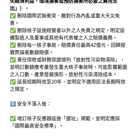
失經濟利益、環境損害或預防損害所必要之費用支
出」）
。
✅ 刪除國際武裝衝突、敵對行為內亂或重大天災免
責。
✅ 刪除核子設施經營者以外之人免責之規定，明定設
備製造人及董事或其他有代表權之人之賠償義務。
✅ 刪除每一核子事故，賠償責任最高42億元，回歸按
實際損害數額賠償。
✅ 責任保險或財務保證增列「放射性污染物清除」，
並明訂數額應考量發生重大核子事故時，可能影響範圍
之人口數、產業發展情形、放射性污染清除成本。
✅ 延長短期時效至20年，並明定不適用民法長期時效
之規定。
3️⃣ 安全不落人後：
✅ 增訂核子反應器設施「選址」規範，並明定應採
「國際最高安全標準」。