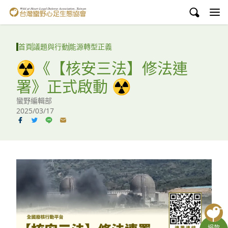
台灣蠻野心足生態協會
認識蠻野
首頁
議題與行動
能源轉型正義
議題與行動
☢️《【核安三法】修法連
署》正式啟動 ☢️
環境教育
蠻野編輯部
白海豚媽祖宮
2025/03/17
支持蠻野
English
臉書
YouTube
捐款