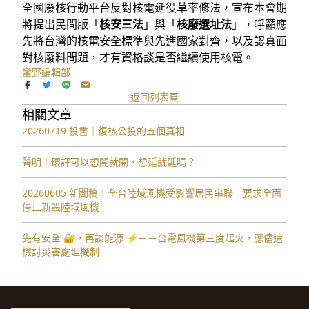
全國廢核行動平台反對核電延役草率修法，宣布本會期
將提出民間版「
核安三法
」與「
核廢選址法
」，呼籲應
先將台灣的核電安全標準與先進國家對齊，以及認真面
對核廢料問題，才有資格談是否繼續使用核電。
蠻野編輯部
返回列表頁
相關文章
20260719 投書｜復核公投的五個真相
聲明｜環評可以想開就開，想延就延嗎？
20260605 新聞稿｜全台陸域風機受影響居民串聯 要求全面
停止新設陸域風機
先有安全 🔐，再談能源 ⚡️－－台電風機第三度起火，應儘速
檢討災害處理機制