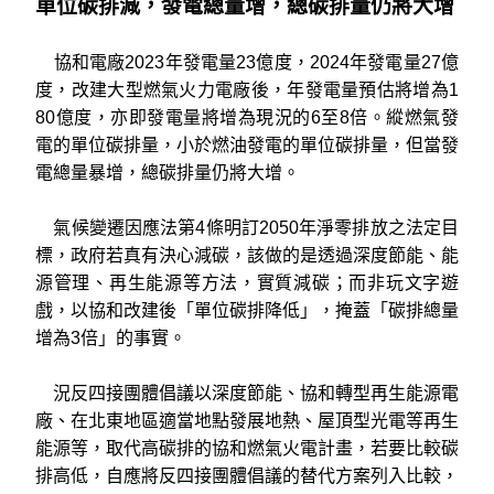
單位碳排減，發電總量增，總碳排量仍將大增
協和電廠2023年發電量23億度，2024年發電量27億
度，改建大型燃氣火力電廠後，年發電量預估將增為1
80億度，亦即發電量將增為現況的6至8倍。縱燃氣發
電的單位碳排量，小於燃油發電的單位碳排量，但當發
電總量暴增，總碳排量仍將大增。
氣候變遷因應法第4條明訂2050年淨零排放之法定目
標，政府若真有決心減碳，該做的是透過深度節能、能
源管理、再生能源等方法，實質減碳；而非玩文字遊
戲，以協和改建後「單位碳排降低」，掩蓋「碳排總量
增為3倍」的事實。
況反四接團體倡議以深度節能、協和轉型再生能源電
廠、在北東地區適當地點發展地熱、屋頂型光電等再生
能源等，取代高碳排的協和燃氣火電計畫，若要比較碳
排高低，自應將反四接團體倡議的替代方案列入比較，