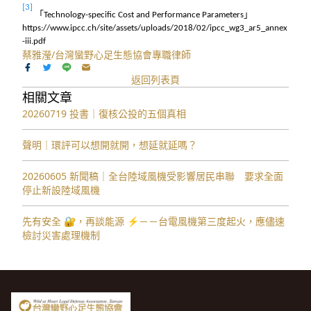
[3]
「
」
Technology-specific Cost and Performance Parameters
https://www.ipcc.ch/site/assets/uploads/2018/02/ipcc_wg3_ar5_annex
-iii.pdf
蔡雅瀅/台灣蠻野心足生態協會專職律師
返回列表頁
相關文章
20260719 投書｜復核公投的五個真相
聲明｜環評可以想開就開，想延就延嗎？
20260605 新聞稿｜全台陸域風機受影響居民串聯 要求全面
停止新設陸域風機
先有安全 🔐，再談能源 ⚡️－－台電風機第三度起火，應儘速
檢討災害處理機制