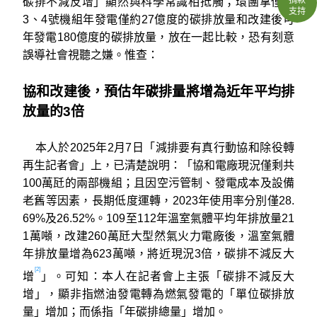
碳排不減反增」顯然與科學常識相抵觸；環團拿僅剩
支持
3、4號機組年發電僅約27億度的碳排放量和改建後可
年發電180億度的碳排放量，放在一起比較，恐有刻意
誤導社會視聽之嫌。惟查：
協和改建後，預估年碳排量將增為近年平均排
放量的3倍
本人於2025年2月7日「減排要有真行動協和除役轉
再生記者會」上，已清楚說明：「協和電廠現況僅剩共
100萬瓩的兩部機組；且因空污管制、發電成本及設備
老舊等因素，長期低度運轉，2023年使用率分別僅28.
69%及26.52%。109至112年溫室氣體平均年排放量21
1萬噸，改建260萬瓩大型然氣火力電廠後，溫室氣體
年排放量增為623萬噸，將近現況3倍，碳排不減反大
[2]
增
」。可知：本人在記者會上主張「碳排不減反大
增」，顯非指燃油發電轉為燃氣發電的「單位碳排放
量」增加；而係指「年碳排總量」增加。