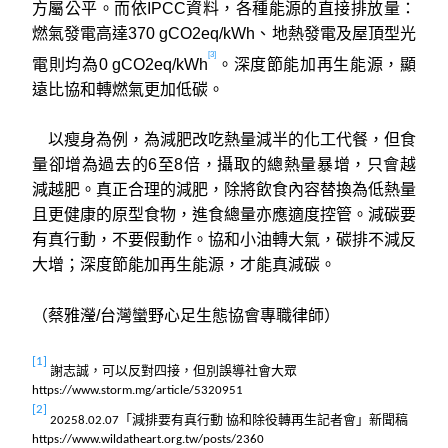
方屬公平。而依IPCC資料，各種能源的直接排放量：
燃氣發電高達370 gCO2eq/kWh、地熱發電及屋頂型光
[3]
電則均為0 gCO2eq/kWh
。深度節能加再生能源，顯
遠比協和轉燃氣更加低碳。
以瘦身為例，為減肥改吃熱量減半的化工代餐，但食
量卻增為過去的6至8倍，攝取的總熱量暴增，只會越
減越肥。真正合理的減肥，除將飲食內容替換為低熱量
且更健康的原型食物，進食總量亦應適度控管。減碳要
有真行動，不要假動作。協和小油轉大氣，碳排不減反
大增；深度節能加再生能源，才能真減碳。
（蔡雅瀅/台灣蠻野心足生態協會專職律師）
[1]
謝志誠，可以反對四接，但別誤導社會大眾
https://www.storm.mg/article/5320951
[2]
「減排要有真行動
協和除役轉再生記者會」新聞稿
20258.02.07
https://www.wildatheart.org.tw/posts/2360