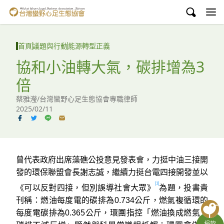
台灣蠻野心足生態協會
認識蠻野
首頁
議題與行動
能源轉型正義
議題與行動
協和小油轉大氣，碳排增為3
倍
環境教育
蔡雅瀅/台灣蠻野心足生態協會專職律師
白海豚媽祖宮
2025/02/11
支持蠻野
English
曾代表政府出席藻礁公投意見發表會，力挺中油三接開
發的環保聯盟會長謝志誠，繼續力挺台電四接開發並以
臉書
[1]
《可以反對四接，但別誤導社會大眾》
為題，投書貴
刊稱：燃油每度電的碳排為0.734公斤，燃氣複循環的
YouTube
每度電碳排為0.365公斤，環團指控「燃油換成燃氣，
捐款