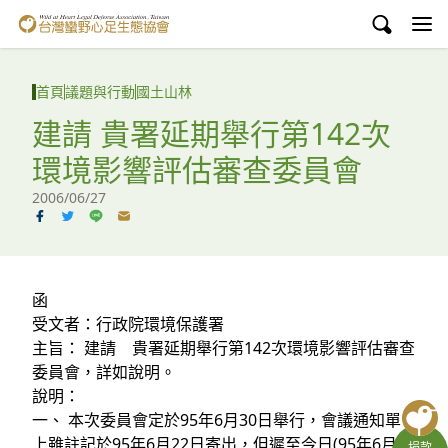
台灣蠻野心足生態協會
認識蠻野
首頁
議題與行動
國土山林
議題與行動
建請 貴署延期舉行第142次
環境影響評估審查委員會
環境教育
2006/06/27
白海豚媽祖宮
支持蠻野
函
English
受文者：行政院環境保護署
主旨： 建請 貴署延期舉行第142次環境影響評估審查
臉書
委員會，詳如說明。
說明：
YouTube
一、 本次委員會定於95年6月30日舉行，會議通知單
上雖註記於95年6月22日寄出，但遲至今日(95年6月26
捐款