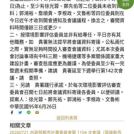
支持
日)為止，至少有徐光蓉、鄭先佑等二位委員未收到資
料；郭鴻裕、詹順貴、李根政、文魯彬等四位委員則在
今日近午才收到開會通知及會議議程。換言之，審閱資
料時間僅餘三日或更少。
二、 按環境影響評估委員並非有給專任，平日亦有其
他職務，如 貴署無法提早將會議資料寄達，公私兩忙
之際，實無足夠時間投入審查會議資料；尤其本次委員
會討論事項有中科三期、機場捷運等多案關係國家重大
建設計畫，審查態度應更為嚴謹，為使委員至少有一完
整週末假期準備，建請 貴署延至下週舉行第142次會
議，請 查照。
三、 另請 貴署踐行承諾，於每次環境影響評估審查
委員會召開七日前將會議資料寄達各委員，以便研讀。
提案人：徐光蓉、鄭先祐、郭鴻裕、李根政、文魯彬
中華民國95年6月26日
返回列表頁
相關文章
20260721 內政部都市計畫委員會第 1104 次會議（高雄新市