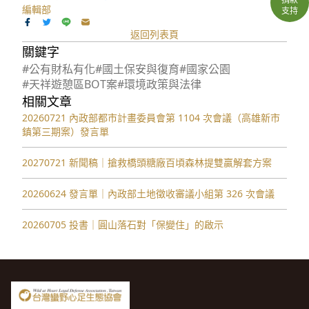
編輯部
支持
返回列表頁
關鍵字
#公有財私有化
#國土保安與復育
#國家公園
#天祥遊憩區BOT案
#環境政策與法律
相關文章
20260721 內政部都市計畫委員會第 1104 次會議（高雄新市
鎮第三期案）發言單
20270721 新聞稿｜搶救橋頭糖廠百頃森林提雙贏解套方案
20260624 發言單｜內政部土地徵收審議小組第 326 次會議
20260705 投書｜圓山落石對「保變住」的啟示