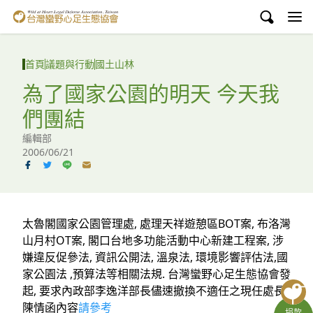
台灣蠻野心足生態協會
認識蠻野
首頁
議題與行動
國土山林
議題與行動
為了國家公園的明天 今天我
們團結
環境教育
編輯部
白海豚媽祖宮
2006/06/21
支持蠻野
English
太魯閣國家公園管理處, 處理天祥遊憩區BOT案, 布洛灣
山月村OT案, 閣口台地多功能活動中心新建工程案, 涉
臉書
嫌違反促參法, 資訊公開法, 溫泉法, 環境影響評估法,國
家公園法 ,預算法等相關法規. 台灣蠻野心足生態協會發
YouTube
起, 要求內政部李逸洋部長儘速撤換不適任之現任處長,
陳情函內容
請參考
捐款