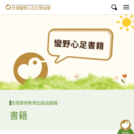
台灣蠻野心足生態協會
認識蠻野
議題與行動
環境教育
白海豚媽祖宮
支持蠻野
English
首頁
環境教育
出版品
書籍
臉書
書籍
YouTube
捐款