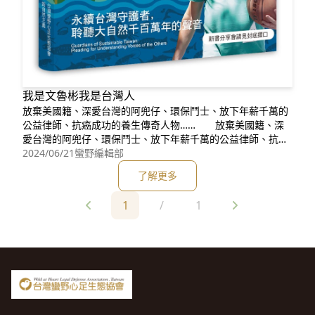
我是文魯彬我是台灣人
放棄美國籍、深愛台灣的阿兜仔、環保鬥士、放下年薪千萬的
公益律師、抗癌成功的養生傳奇人物…… 放棄美國籍、深
愛台灣的阿兜仔、環保鬥士、放下年薪千萬的公益律師、抗癌
成功的養生傳奇人物……，的確，這都是媒體報導過的文魯
2024/06/21
蠻野編輯部
彬，而這本書更能讓您完整認識如此多面向的文魯彬，他那處
了解更多
於人生轉折時的所思所想、親身見證台灣環境的美麗與哀愁，
以及非比尋常且源源不絕
1
/
1